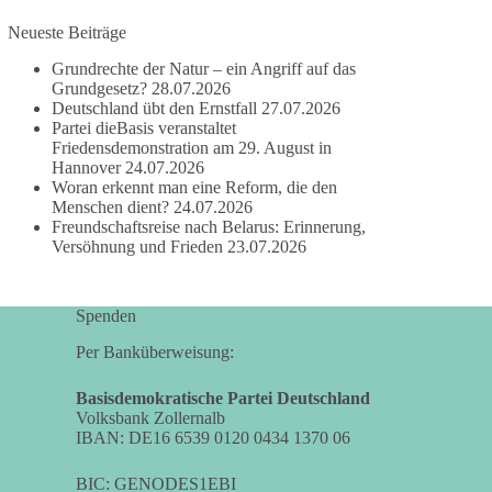
Neueste Beiträge
#dieBasis
#frieden
#russandistnichtunserFeind
#friedenspartei
Grundrechte der Natur – ein Angriff auf das
Grundgesetz?
28.07.2026
Deutschland übt den Ernstfall
27.07.2026
Partei dieBasis veranstaltet
377
168
37
Auf Facebook ansehen
Friedensdemonstration am 29. August in
Hannover
24.07.2026
Woran erkennt man eine Reform, die den
DieBasis
Menschen dient?
24.07.2026
2 Tage(n) zuvor
Freundschaftsreise nach Belarus: Erinnerung,
Versöhnung und Frieden
23.07.2026
Wusstest du, dass ein guter Antrag nicht besser
oder schlechter wird, nur weil er von einer
bestimmten Partei kommt?
Spenden
Sachsen-Anhalt braucht Lösungen für Schule,
Per Banküberweisung:
Pflege, Wirtschaft, Infrastruktur und die
Kommunen. Diese Probleme werden nicht
Basisdemokratische Partei Deutschland
Volksbank Zollernalb
kleiner, wenn im Landtag zuerst auf Parteifarbe
IBAN: DE16 6539 0120 0434 1370 06
und erst danach auf den Inhalt geschaut wird.
BIC: GENODES1EBI
🟩🟩🟦🟦🟥🟥🟧🟧