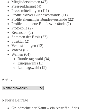
Mitgliederstimmen
(47)
dieBasis fordert deshalb weiterhin eine
Presseerklärung
(4)
unabhängige, vollständige und transparente
Pressemitteilungen
(111)
Aufarbeitung der Corona-Politik. Ohne
Profile aktiver Bundesvorstände
(11)
Profile ehemaliger Bundesvorstände
(22)
Denkverbote, ohne Vorverurteilungen und ohne
Profile kooptierte Bundesvorstände
(2)
Tabus.
Protokolle
(2)
Rezension
(2)
Quellen:
https://apnews.com/article/fauci-diaries-
Stimmen der Basis
(33)
covid-origins-rand-paul-
Struktur
(2)
6b25da9f75a0becbaf2886ab22643e67
und
Veranstaltungen
(12)
Videos
(6)
https://www.tichyseinblick.de/kolumnen/aus-aller-
Wahlen
(64)
welt/usa-tagebuch-fauci-corona-impfung/
Bundestagswahl
(34)
Europawahl
(11)
#dieBasis
#Corona
#Aufarbeitung
#Transparenz
Landtagswahl
(15)
#Demokratie
#Vertrauen
Archiv
Archiv
239
36
60
Auf Facebook ansehen
Neueste Beiträge
DieBasis
2 Tage(n) zuvor
Grundrechte der Natur – ein Angriff auf das