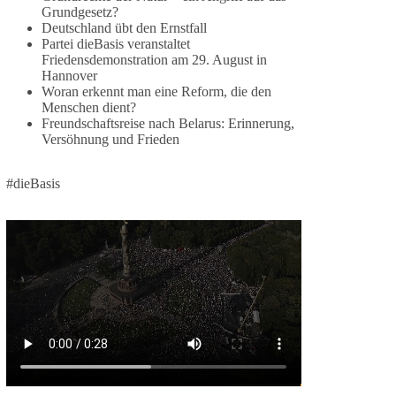
Grundgesetz?
🕊 Wir wollen den Krieg mit Russland nicht!
Deutschland übt den Ernstfall
Partei dieBasis veranstaltet
Am 20. Juni 2026 fand in Berlin am
Friedensdemonstration am 29. August in
Hannover
Brandenburger Tor die Demonstration mit dem
Woran erkennt man eine Reform, die den
Motto „Russland ist nicht unser Feind“ statt.
Menschen dient?
Freundschaftsreise nach Belarus: Erinnerung,
Hier ein Auszug aus der Rede von der
Versöhnung und Frieden
Bundestagsabgeordneten Sevim Dağdelen
(BSW).
#dieBasis
„Wir müssen Nein sagen zu diesem stinkenden
Revanchismus!“
👉 Hier geht es zum vollständigen Video:
https://www.youtube.com/live/a9hOswSNg4I?
si=2b_C6GgNY9EB-rXw
🟩🟩🟦🟦🟥🟥🟧🟧
❤️ Wir freuen uns über deine Unterstützung:
https://diebasis.de/spenden/