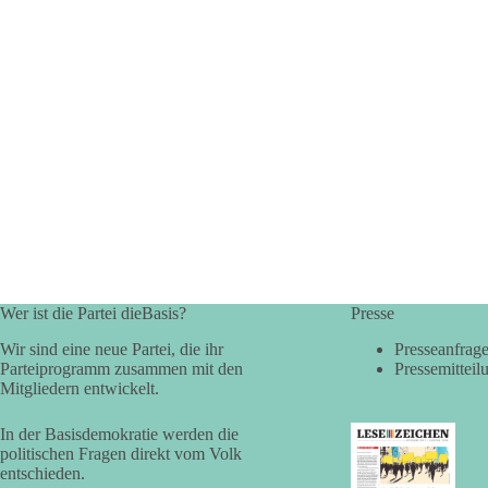
Wer ist die Partei dieBasis?
Presse
Wir sind eine neue Partei, die ihr
Presseanfrag
Parteiprogramm zusammen mit den
Pressemitteil
Mitgliedern entwickelt.
In der Basisdemokratie werden die
politischen Fragen direkt vom Volk
entschieden.