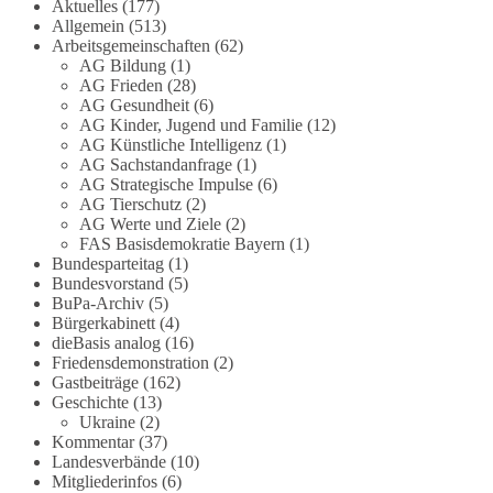
Die Corona-Zeit ist noch lange nicht
Aktuelles
(177)
Allgemein
(513)
aufgearbeitet.
Arbeitsgemeinschaften
(62)
AG Bildung
(1)
Auch in Deutschland warten viele Menschen bis
AG Frieden
(28)
heute auf Antworten:
AG Gesundheit
(6)
AG Kinder, Jugend und Familie
(12)
❓ Wie wurden politische Entscheidungen
AG Künstliche Intelligenz
(1)
AG Sachstandanfrage
(1)
getroffen?
AG Strategische Impulse
(6)
❓ Welche Maßnahmen waren notwendig und
AG Tierschutz
(2)
welche nicht?
AG Werte und Ziele
(2)
❓Und wer übernimmt die Verantwortung für die
FAS Basisdemokratie Bayern
(1)
massiven Folgen für Kinder, Familien,
Bundesparteitag
(1)
Unternehmen und das Vertrauen in unseren
Bundesvorstand
(5)
BuPa-Archiv
(5)
Rechtsstaat?
Bürgerkabinett
(4)
dieBasis analog
(16)
🟩🟩🟦🟦🟥🟥🟧🟧
Friedensdemonstration
(2)
Gastbeiträge
(162)
Eine demokratische Gesellschaft lebt nicht davon,
Geschichte
(13)
unbequeme Fragen zu vermeiden. Sie lebt davon,
Ukraine
(2)
Kommentar
(37)
Fragen offen zu stellen und transparent zu
Landesverbände
(10)
beantworten.
Mitgliederinfos
(6)