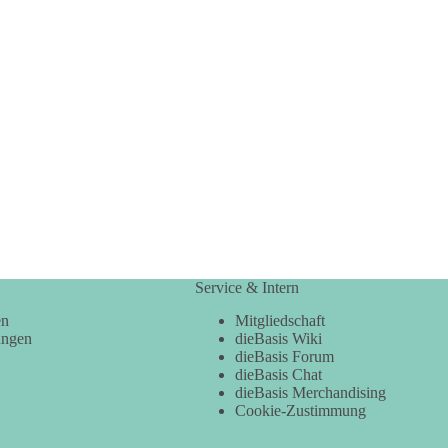
Service & Intern
en
Mitgliedschaft
ungen
dieBasis Wiki
dieBasis Forum
dieBasis Chat
dieBasis Merchandising
Cookie-Zustimmung