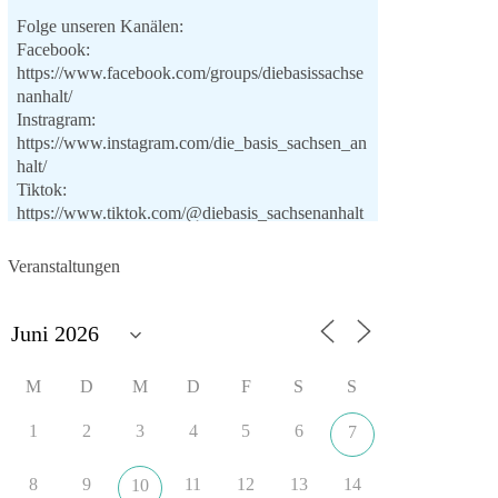
Folge unseren Kanälen:
Facebook:
https://www.facebook.com/groups/diebasissachse
nanhalt/
Instragram:
https://www.instagram.com/die_basis_sachsen_an
halt/
Tiktok:
https://www.tiktok.com/@diebasis_sachsenanhalt
X:
https://x.com/DieBasisLSA
Youtube:
Veranstaltungen
https://www.youtube.com/dieBasisSachsenAnhalt
🟩🟩🟦🟦🟥🟥🟧🟧
Like, teile und kommentiere unsere Beiträge,
M
D
M
D
F
S
S
damit noch mehr Menschen mitbekommen, wofür
wir stehen und warum es sich lohnt, dieBasis zu
1
2
3
4
5
6
7
wählen.
Mehr Infos:
https://diebasis-st.de/wahlprogramm/
8
9
11
12
13
14
10