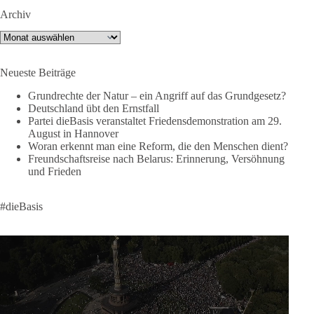
https://www.youtube.com/live/a9hOswSNg4I?
Archiv
si=2b_C6GgNY9EB-rXw
Archiv
🟩🟩🟦🟦🟥🟥🟧🟧
Neueste Beiträge
❤️ Wir freuen uns über deine Unterstützung:
https://diebasis.de/spenden/
Grundrechte der Natur – ein Angriff auf das Grundgesetz?
Deutschland übt den Ernstfall
Partei dieBasis veranstaltet Friedensdemonstration am 29.
#dieBasis
#frieden
#russandistnichtunserFeind
#friedenspartei
August in Hannover
Woran erkennt man eine Reform, die den Menschen dient?
Freundschaftsreise nach Belarus: Erinnerung, Versöhnung
und Frieden
377
168
37
Auf Facebook ansehen
DieBasis
#dieBasis
1 Tag zuvor
Wusstest du, dass ein guter Antrag nicht besser oder schlechter
wird, nur weil er von einer bestimmten Partei kommt?
Sachsen-Anhalt braucht Lösungen für Schule, Pflege,
Wirtschaft, Infrastruktur und die Kommunen. Diese Probleme