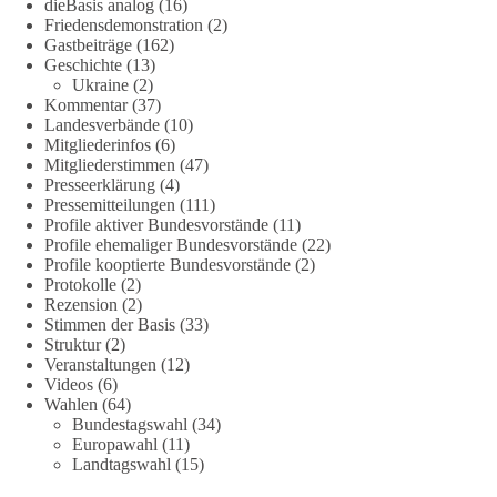
#Vertrauen
dieBasis analog
(16)
Friedensdemonstration
(2)
Gastbeiträge
(162)
Geschichte
(13)
239
36
60
Ukraine
(2)
Auf Facebook ansehen
Kommentar
(37)
Landesverbände
(10)
DieBasis
Mitgliederinfos
(6)
24 Stunden zuvor
Mitgliederstimmen
(47)
Presseerklärung
(4)
🕊 Wir wollen den Krieg mit Russland nicht!
Pressemitteilungen
(111)
Profile aktiver Bundesvorstände
(11)
Profile ehemaliger Bundesvorstände
(22)
Am 20. Juni 2026 fand in Berlin am Brandenburger Tor die
Profile kooptierte Bundesvorstände
(2)
Demonstration mit dem Motto „Russland ist nicht unser
Protokolle
(2)
Feind“ statt.
Rezension
(2)
Stimmen der Basis
(33)
Hier ein Auszug aus der Rede von der
Struktur
(2)
Veranstaltungen
(12)
Bundestagsabgeordneten Sevim Dağdelen (BSW).
Videos
(6)
Wahlen
(64)
„Wir müssen Nein sagen zu diesem stinkenden
Bundestagswahl
(34)
Revanchismus!“
Europawahl
(11)
Landtagswahl
(15)
👉 Hier geht es zum vollständigen Video: