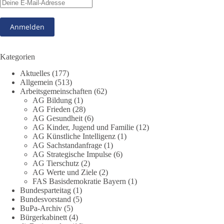
❓ Welche Maßnahmen waren notwendig und welche nicht?
❓Und wer übernimmt die Verantwortung für die massiven
Folgen für Kinder, Familien, Unternehmen und das Vertrauen
in unseren Rechtsstaat?
🟩🟩🟦🟦🟥🟥🟧🟧
Kategorien
Aktuelles
(177)
Eine demokratische Gesellschaft lebt nicht davon, unbequeme
Allgemein
(513)
Fragen zu vermeiden. Sie lebt davon, Fragen offen zu stellen
Arbeitsgemeinschaften
(62)
und transparent zu beantworten.
AG Bildung
(1)
AG Frieden
(28)
AG Gesundheit
(6)
dieBasis fordert deshalb weiterhin eine unabhängige,
AG Kinder, Jugend und Familie
(12)
vollständige und transparente Aufarbeitung der Corona-Politik.
AG Künstliche Intelligenz
(1)
Ohne Denkverbote, ohne Vorverurteilungen und ohne Tabus.
AG Sachstandanfrage
(1)
AG Strategische Impulse
(6)
Quellen:
https://apnews.com/article/fauci-diaries-covid-origins-
AG Tierschutz
(2)
rand-paul-6b25da9f75a0becbaf2886ab22643e67
und
AG Werte und Ziele
(2)
FAS Basisdemokratie Bayern
(1)
https://www.tichyseinblick.de/kolumnen/aus-aller-welt/usa-
Bundesparteitag
(1)
tagebuch-fauci-corona-impfung/
Bundesvorstand
(5)
BuPa-Archiv
(5)
#dieBasis
#Corona
#Aufarbeitung
#Transparenz
#Demokratie
Bürgerkabinett
(4)