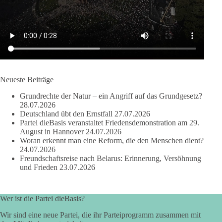
werden nicht kleiner, wenn im Landtag zuerst auf Parteifarbe
und erst danach auf den Inhalt geschaut wird.
🟩🟩🟦🟦🟥🟥🟧🟧
dieBasis Sachsen-Anhalt steht für Kooperation in Sachfragen.
Jeder Antrag soll danach bewertet werden, ob er dem Land
und den Menschen wirklich nützt.
Neueste Beiträge
Zustimmung, wenn ein Vorschlag sinnvoll ist. Ablehnung,
Grundrechte der Natur – ein Angriff auf das Grundgesetz?
wenn er Sachsen-Anhalt nicht weiterbringt.
28.07.2026
Deutschland übt den Ernstfall
27.07.2026
💬 Was ist dir wichtiger: der Absender eines Antrags oder das
Partei dieBasis veranstaltet Friedensdemonstration am 29.
Ergebnis für Sachsen-Anhalt?
August in Hannover
24.07.2026
Woran erkennt man eine Reform, die den Menschen dient?
24.07.2026
#dieBasis
#sachsenanhalt
#ltw2026
#landtagswahl
Freundschaftsreise nach Belarus: Erinnerung, Versöhnung
und Frieden
23.07.2026
👉 Folgen:
https://www.facebook.com/groups/diebasissachsenanhalt/
Wer ist die Partei dieBasis?
Wir sind eine neue Partei, die ihr Parteiprogramm zusammen mit
24
6
2
Auf Facebook ansehen