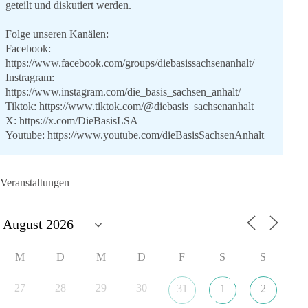
geteilt und diskutiert werden.
Folge unseren Kanälen:
Facebook:
https://www.facebook.com/groups/diebasissachsenanhalt/
Instragram:
https://www.instagram.com/die_basis_sachsen_anhalt/
Tiktok:
https://www.tiktok.com/@diebasis_sachsenanhalt
X:
https://x.com/DieBasisLSA
Youtube:
https://www.youtube.com/dieBasisSachsenAnhalt
🟩🟩🟦🟦🟥🟥🟧🟧
Veranstaltungen
Like, teile und kommentiere unsere Beiträge, damit noch mehr
Menschen mitbekommen, wofür wir stehen und warum es sich
lohnt, dieBasis zu wählen.
Mehr Infos:
https://diebasis-st.de/wahlprogramm/
M
D
M
D
F
S
S
#dieBasis
#Landtagswahl
#SachsenAnhalt
#DeineStimmezählt
#jetztunterstützen
27
28
29
30
31
1
2