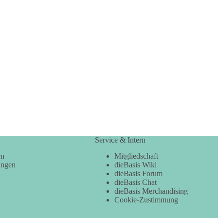
Service & Intern
en
Mitgliedschaft
ungen
dieBasis Wiki
dieBasis Forum
dieBasis Chat
dieBasis Merchandising
Cookie-Zustimmung