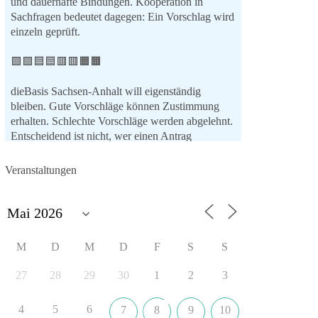
und dauerhafte Bindungen. Kooperation in
Sachfragen bedeutet dagegen: Ein Vorschlag wird
einzeln geprüft.
🟩🟩🟦🟦🟥🟥🟧🟧
dieBasis Sachsen-Anhalt will eigenständig
bleiben. Gute Vorschläge können Zustimmung
erhalten. Schlechte Vorschläge werden abgelehnt.
Entscheidend ist nicht, wer einen Antrag
einbringt, sondern ob er Sachsen-Anhalt konkret
weiterbringt.
Veranstaltungen
Keine automatische Zustimmung. Keine
automatische Ablehnung. Keine politische
Verschmelzung.
💬 Was ist dir wichtiger: feste Lager oder
M
D
M
D
F
S
S
unabhängige Entscheidungen? 👇
27
28
29
30
1
2
3
#dieBasis
#SachsenAnhalt
#Landtagswahl2026
#Kooperation
#Sachpolitik
4
5
6
7
8
9
10