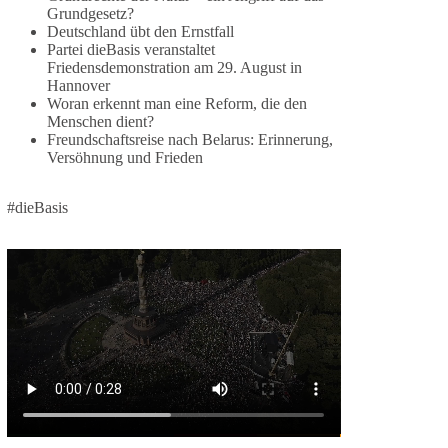
1 Tag zuvor
Grundgesetz?
Deutschland übt den Ernstfall
⚡️ NATO-Gipfel in Ankara: Kriegskonferenz statt
Partei dieBasis veranstaltet
Friedensdemonstration am 29. August in
Friedensgipfel!?
Hannover
Woran erkennt man eine Reform, die den
Anfang Juli 2026 trafen sich 32 Bündnisstaaten
Menschen dient?
sowie deren Staats- und Regierungschefs zum
Freundschaftsreise nach Belarus: Erinnerung,
NATO-Gipfel in der Türkei. Von der NATO wird
Versöhnung und Frieden
behauptet, sie sei das wichtigste
Verteidigungsbündnis der Welt und ein Garant für
#dieBasis
Sicherheit.
Die Gipfelerklärung liest sich jedoch wie ein
Protokoll einer industriellen Kriegskonferenz:
Neue Milliardenhilfen für die Ukraine, neue
Verpflichtungen für Europa, gigantische
Rüstungsdeals, Ausbau der
Verteidigungsindustrie, Modernisierung der
Streitkräfte, ein klares Bekenntnis zur
militärischen Abschreckung und dazu die
Forderung, der Iran dürfe keine Kernwaffe