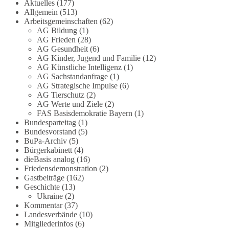
Aktuelles
(177)
Allgemein
(513)
#dieBasis
#Meme
#Plandemie
#Corona
#Impfung
Arbeitsgemeinschaften
(62)
AG Bildung
(1)
AG Frieden
(28)
AG Gesundheit
(6)
AG Kinder, Jugend und Familie
(12)
348
28
53
Auf Facebook ansehen
AG Künstliche Intelligenz
(1)
AG Sachstandanfrage
(1)
DieBasis
AG Strategische Impulse
(6)
1 Tag zuvor
AG Tierschutz
(2)
AG Werte und Ziele
(2)
FAS Basisdemokratie Bayern
(1)
Stimmen der dieBasis – heute mit dem
Bundesparteitag
(1)
„Demokratie-Bestatter“
Bundesvorstand
(5)
BuPa-Archiv
(5)
Die Energiewende ist bisher kein Erfolg, sondern
Bürgerkabinett
(4)
ein teures, ineffizientes Unterfangen. Dies belegt
dieBasis analog
(16)
eine Auswertung der NZZ, wonach die
Friedensdemonstration
(2)
Gastbeiträge
(162)
Energiewende den Strom nicht billiger, sondern
Geschichte
(13)
teurer gemacht hat.
Ukraine
(2)
Kommentar
(37)
Quelle:
https://www.nzz.ch/der-andere-
Landesverbände
(10)
blick/fehlschlag-energiewende-warum-
Mitgliederinfos
(6)