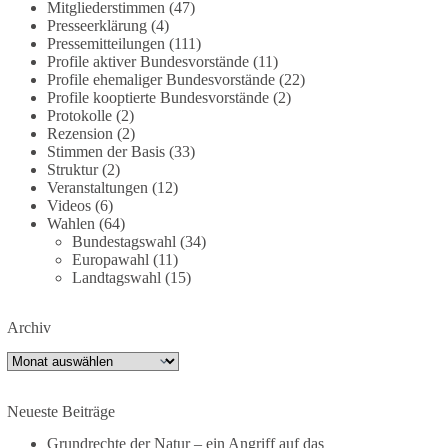
deutschland-trotz-rekordausbau-von-wind-und-
Mitgliederstimmen
(47)
Presseerklärung
(4)
sonnenkraft-weniger-strom-erzeugt-ld.10006607
Pressemitteilungen
(111)
Profile aktiver Bundesvorstände
(11)
🟩🟩🟦🟦🟥🟥🟧🟧
Profile ehemaliger Bundesvorstände
(22)
Profile kooptierte Bundesvorstände
(2)
„Wir brauchen dringend wettbewerbsfähige
Protokolle
(2)
Energiepreise und eine ideologiefreie
Rezension
(2)
Stimmen der Basis
(33)
Diskussion“, meint der Demokratie-Bestatter.
Struktur
(2)
Veranstaltungen
(12)
Wie siehst du das?
Videos
(6)
Wahlen
(64)
🤝 Jetzt Politik für die Menschen mitgestalten:
Bundestagswahl
(34)
https://diebasis.de/mitgliedschaft/
Europawahl
(11)
Landtagswahl
(15)
#dieBasis
#energiewende
#strompreise
#wettbewerb
Archiv
Archiv
40
7
Auf Facebook ansehen
Neueste Beiträge
DieBasis
Grundrechte der Natur – ein Angriff auf das