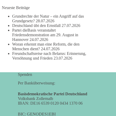
besitzen.
Neueste Beiträge
Grundrechte der Natur – ein Angriff auf das
Und wo war der Austausch über eine
Grundgesetz?
28.07.2026
friedensorientierte Politik?
Deutschland übt den Ernstfall
27.07.2026
Partei dieBasis veranstaltet
🟩🟩🟦🟦🟥🟥🟧🟧
Friedensdemonstration am 29. August in
Hannover
24.07.2026
dieBasis fordert als einzige Partei in Deutschland
Woran erkennt man eine Reform, die den
Menschen dient?
24.07.2026
den Austritt aus der NATO. Ein Gipfel, der mehr
Freundschaftsreise nach Belarus: Erinnerung,
nach Rüstungsdeal als nach Friedenspolitik klingt,
Versöhnung und Frieden
23.07.2026
wird niemals Sicherheit schaffen, ob nun in
Deutschland oder weltweit.
Spenden
Quelle:
https://www.tagesschau.de/ausland/asien/nato-
Per Banküberweisung:
erklaerung-ankara-100.html
Basisdemokratische Partei Deutschland
#dieBasis
#NATO
#Gipfeltreffen
#Frieden
Volksbank Zollernalb
IBAN: DE16 6539 0120 0434 1370 06
#Sicherheit
BIC: GENODES1EBI