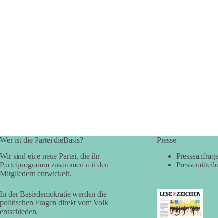
Wer ist die Partei dieBasis?
Presse
Wir sind eine neue Partei, die ihr
Presseanfrag
Parteiprogramm zusammen mit den
Pressemitteil
Mitgliedern entwickelt.
In der Basisdemokratie werden die
politischen Fragen direkt vom Volk
entschieden.