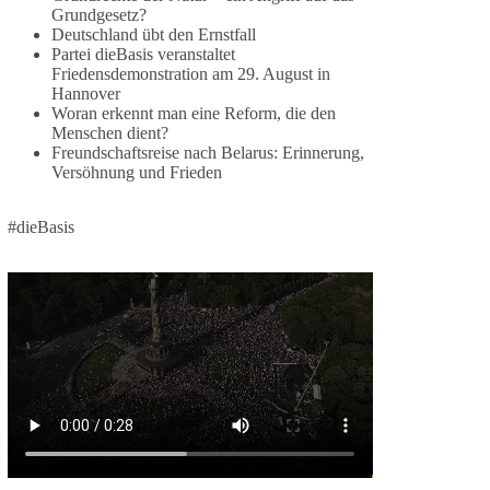
Grundgesetz?
🕊 Wir wollen den Krieg mit Russland nicht!
Deutschland übt den Ernstfall
Partei dieBasis veranstaltet
Am 20. Juni 2026 fand in Berlin am
Friedensdemonstration am 29. August in
Hannover
Brandenburger Tor die Demonstration mit dem
Woran erkennt man eine Reform, die den
Motto „Russland ist nicht unser Feind“ statt.
Menschen dient?
Freundschaftsreise nach Belarus: Erinnerung,
Hier ein Auszug aus der Rede von der
Versöhnung und Frieden
Bundestagsabgeordneten Sevim Dağdelen
(BSW).
#dieBasis
„Wir müssen Nein sagen zu diesem stinkenden
Revanchismus!“
👉 Hier geht es zum vollständigen Video:
https://www.youtube.com/live/a9hOswSNg4I?
si=2b_C6GgNY9EB-rXw
🟩🟩🟦🟦🟥🟥🟧🟧
❤️ Wir freuen uns über deine Unterstützung:
https://diebasis.de/spenden/