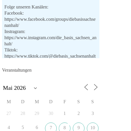
Folge unseren Kanälen:
Facebook:
https://www.facebook.com/groups/diebasissachse
nanhalt/
Instragram:
https://www.instagram.com/die_basis_sachsen_an
halt/
Tiktok:
https://www.tiktok.com/@diebasis_sachsenanhalt
X:
https://x.com/DieBasisLSA
Youtube:
Veranstaltungen
https://www.youtube.com/dieBasisSachsenAnhalt
🟩🟩🟦🟦🟥🟥🟧🟧
Like, teile und kommentiere unsere Beiträge,
M
D
M
D
F
S
S
damit noch mehr Menschen mitbekommen, wofür
wir stehen und warum es sich lohnt, dieBasis zu
27
28
29
30
1
2
3
wählen.
Mehr Infos:
https://diebasis-st.de/wahlprogramm/
4
5
6
7
8
9
10