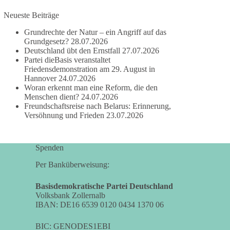
Neueste Beiträge
#dieBasis
#frieden
#russandistnichtunserFeind
#friedenspartei
Grundrechte der Natur – ein Angriff auf das
Grundgesetz?
28.07.2026
Deutschland übt den Ernstfall
27.07.2026
Partei dieBasis veranstaltet
377
168
37
Auf Facebook ansehen
Friedensdemonstration am 29. August in
Hannover
24.07.2026
Woran erkennt man eine Reform, die den
DieBasis
Menschen dient?
24.07.2026
1 Tag zuvor
Freundschaftsreise nach Belarus: Erinnerung,
Versöhnung und Frieden
23.07.2026
Wusstest du, dass ein guter Antrag nicht besser
oder schlechter wird, nur weil er von einer
bestimmten Partei kommt?
Spenden
Sachsen-Anhalt braucht Lösungen für Schule,
Per Banküberweisung:
Pflege, Wirtschaft, Infrastruktur und die
Kommunen. Diese Probleme werden nicht
Basisdemokratische Partei Deutschland
Volksbank Zollernalb
kleiner, wenn im Landtag zuerst auf Parteifarbe
IBAN: DE16 6539 0120 0434 1370 06
und erst danach auf den Inhalt geschaut wird.
BIC: GENODES1EBI
🟩🟩🟦🟦🟥🟥🟧🟧