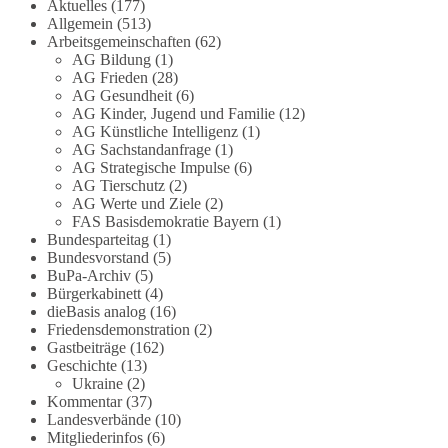
Die Corona-Zeit ist noch lange nicht
Aktuelles
(177)
Allgemein
(513)
aufgearbeitet.
Arbeitsgemeinschaften
(62)
AG Bildung
(1)
Auch in Deutschland warten viele Menschen bis
AG Frieden
(28)
heute auf Antworten:
AG Gesundheit
(6)
AG Kinder, Jugend und Familie
(12)
❓ Wie wurden politische Entscheidungen
AG Künstliche Intelligenz
(1)
AG Sachstandanfrage
(1)
getroffen?
AG Strategische Impulse
(6)
❓ Welche Maßnahmen waren notwendig und
AG Tierschutz
(2)
welche nicht?
AG Werte und Ziele
(2)
❓Und wer übernimmt die Verantwortung für die
FAS Basisdemokratie Bayern
(1)
massiven Folgen für Kinder, Familien,
Bundesparteitag
(1)
Unternehmen und das Vertrauen in unseren
Bundesvorstand
(5)
BuPa-Archiv
(5)
Rechtsstaat?
Bürgerkabinett
(4)
dieBasis analog
(16)
🟩🟩🟦🟦🟥🟥🟧🟧
Friedensdemonstration
(2)
Gastbeiträge
(162)
Eine demokratische Gesellschaft lebt nicht davon,
Geschichte
(13)
unbequeme Fragen zu vermeiden. Sie lebt davon,
Ukraine
(2)
Kommentar
(37)
Fragen offen zu stellen und transparent zu
Landesverbände
(10)
beantworten.
Mitgliederinfos
(6)