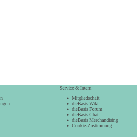
Service & Intern
en
Mitgliedschaft
ungen
dieBasis Wiki
dieBasis Forum
dieBasis Chat
dieBasis Merchandising
Cookie-Zustimmung