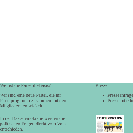
Wer ist die Partei dieBasis?
Presse
Wir sind eine neue Partei, die ihr
Presseanfrag
Parteiprogramm zusammen mit den
Pressemitteil
Mitgliedern entwickelt.
In der Basisdemokratie werden die
politischen Fragen direkt vom Volk
entschieden.