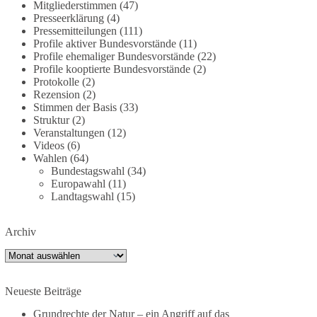
Mitgliederstimmen
(47)
dieBasis fordert deshalb weiterhin eine
Presseerklärung
(4)
unabhängige, vollständige und transparente
Pressemitteilungen
(111)
Aufarbeitung der Corona-Politik. Ohne
Profile aktiver Bundesvorstände
(11)
Profile ehemaliger Bundesvorstände
(22)
Denkverbote, ohne Vorverurteilungen und ohne
Profile kooptierte Bundesvorstände
(2)
Tabus.
Protokolle
(2)
Rezension
(2)
Quellen:
https://apnews.com/article/fauci-diaries-
Stimmen der Basis
(33)
covid-origins-rand-paul-
Struktur
(2)
6b25da9f75a0becbaf2886ab22643e67
und
Veranstaltungen
(12)
Videos
(6)
https://www.tichyseinblick.de/kolumnen/aus-aller-
Wahlen
(64)
welt/usa-tagebuch-fauci-corona-impfung/
Bundestagswahl
(34)
Europawahl
(11)
#dieBasis
#Corona
#Aufarbeitung
#Transparenz
Landtagswahl
(15)
#Demokratie
#Vertrauen
Archiv
Archiv
239
36
60
Auf Facebook ansehen
Neueste Beiträge
DieBasis
1 Tag zuvor
Grundrechte der Natur – ein Angriff auf das