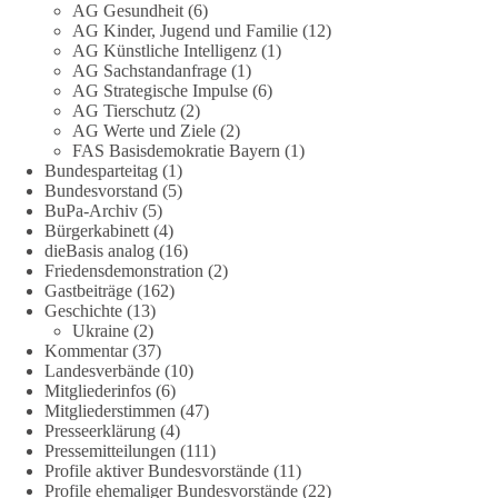
AG Gesundheit
(6)
AG Kinder, Jugend und Familie
(12)
#dieBasis
#hamburg
#demokratiegespräch
#bürgerdialog
#EU
AG Künstliche Intelligenz
(1)
AG Sachstandanfrage
(1)
AG Strategische Impulse
(6)
133
9
21
Auf Facebook ansehen
AG Tierschutz
(2)
AG Werte und Ziele
(2)
FAS Basisdemokratie Bayern
(1)
DieBasis
Bundesparteitag
(1)
1 Tag zuvor
Bundesvorstand
(5)
BuPa-Archiv
(5)
🕊 dieBasis Friedensdemo inklusive Umzug
Bürgerkabinett
(4)
dieBasis analog
(16)
Friedensdemonstration
(2)
Lasst uns gemeinsam die Kriege in der Ukraine und in Gaza
Gastbeiträge
(162)
stoppen!
Geschichte
(13)
Ukraine
(2)
📅 Wann: Samstag, 29.08.2026, ab 14 Uhr
Kommentar
(37)
📍 Wo: Hannover, Opernplatz
Landesverbände
(10)
Mitgliederinfos
(6)
ℹ️ Versammlung von dieBasis
Mitgliederstimmen
(47)
Presseerklärung
(4)
🪧 Mehr Infos und warum auch du dich beteiligen solltest:
Pressemitteilungen
(111)
👉
http://dieBasis.de/friedensdemo
Profile aktiver Bundesvorstände
(11)
Profile ehemaliger Bundesvorstände
(22)