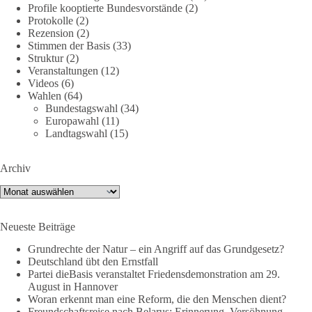
🟩🟩🟦🟦🟥🟥🟧🟧
Profile kooptierte Bundesvorstände
(2)
Protokolle
(2)
Rezension
(2)
Friedensfähig statt kriegstüchtig
Stimmen der Basis
(33)
Struktur
(2)
Wir stehen für
Veranstaltungen
(12)
Videos
(6)
⚠️ Sofortigen Stopp aller Waffenlieferungen ins Ausland,
Wahlen
(64)
Bundestagswahl
(34)
zumindest in Kriegsgebiete
Europawahl
(11)
⚠️ Beteiligung an humanitärer Hilfe für alle Kriegsopfer
Landtagswahl
(15)
⚠️ Aufruf zum sofortigen Waffenstillstand bzw. zu
Friedensverhandlungen
⚠️ Einhaltung von Völkerrecht und UN-Charta
Archiv
Archiv
Mit dabei sind (Stand 9.7.26):
✅ Florian Pfaff, Mayor a.D. (Sprecher dieBasis AG Frieden)
Neueste Beiträge
✅ Anton Körner (ehem. Kandidat EU-Wahl)
Grundrechte der Natur – ein Angriff auf das Grundgesetz?
✅ Michael Aggiliedis (AG Frieden der Partei dieBasis)
Deutschland übt den Ernstfall
✅ Chris Barth (Klartext Rheinmain)
Partei dieBasis veranstaltet Friedensdemonstration am 29.
✅ Guy Dawson (Sänger)
August in Hannover
✅ Nina Maleika (Sängerin, Moderatorin)
Woran erkennt man eine Reform, die den Menschen dient?
Freundschaftsreise nach Belarus: Erinnerung, Versöhnung