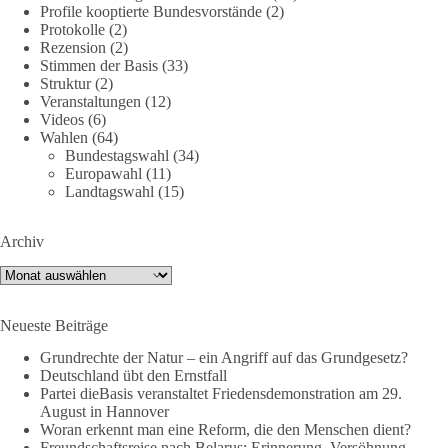
Profile kooptierte Bundesvorstände
(2)
🕊 Wir wollen den Krieg mit Russland nicht!
Protokolle
(2)
Rezension
(2)
Am 20. Juni 2026 fand in Berlin am Brandenburger Tor die
Stimmen der Basis
(33)
Demonstration mit dem Motto „Russland ist nicht unser
Struktur
(2)
Feind“ statt.
Veranstaltungen
(12)
Videos
(6)
Wahlen
(64)
Hier ein Auszug aus der Rede von der
Bundestagswahl
(34)
Bundestagsabgeordneten Sevim Dağdelen (BSW).
Europawahl
(11)
Landtagswahl
(15)
„Wir müssen Nein sagen zu diesem stinkenden
Revanchismus!“
Archiv
👉 Hier geht es zum vollständigen Video:
Archiv
https://www.youtube.com/live/a9hOswSNg4I?
si=2b_C6GgNY9EB-rXw
Neueste Beiträge
🟩🟩🟦🟦🟥🟥🟧🟧
Grundrechte der Natur – ein Angriff auf das Grundgesetz?
Deutschland übt den Ernstfall
❤️ Wir freuen uns über deine Unterstützung:
Partei dieBasis veranstaltet Friedensdemonstration am 29.
August in Hannover
https://diebasis.de/spenden/
Woran erkennt man eine Reform, die den Menschen dient?
Freundschaftsreise nach Belarus: Erinnerung, Versöhnung