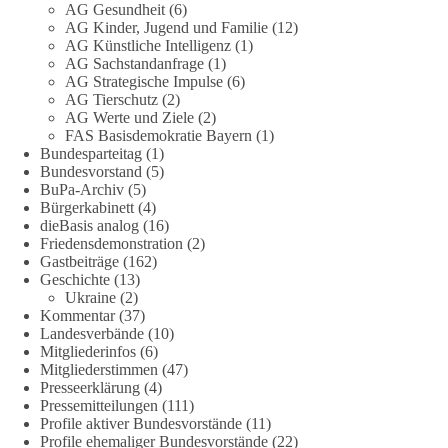
Fragen zu vermeiden. Sie lebt davon, Fragen offen zu stellen
AG Gesundheit
(6)
AG Kinder, Jugend und Familie
(12)
und transparent zu beantworten.
AG Künstliche Intelligenz
(1)
AG Sachstandanfrage
(1)
dieBasis fordert deshalb weiterhin eine unabhängige,
AG Strategische Impulse
(6)
vollständige und transparente Aufarbeitung der Corona-Politik.
AG Tierschutz
(2)
Ohne Denkverbote, ohne Vorverurteilungen und ohne Tabus.
AG Werte und Ziele
(2)
FAS Basisdemokratie Bayern
(1)
Bundesparteitag
(1)
Quellen:
https://apnews.com/article/fauci-diaries-covid-origins-
Bundesvorstand
(5)
rand-paul-6b25da9f75a0becbaf2886ab22643e67
und
BuPa-Archiv
(5)
https://www.tichyseinblick.de/kolumnen/aus-aller-welt/usa-
Bürgerkabinett
(4)
tagebuch-fauci-corona-impfung/
dieBasis analog
(16)
Friedensdemonstration
(2)
#dieBasis
#Corona
#Aufarbeitung
#Transparenz
#Demokratie
Gastbeiträge
(162)
Geschichte
(13)
#Vertrauen
Ukraine
(2)
Kommentar
(37)
Landesverbände
(10)
Mitgliederinfos
(6)
239
36
60
Auf Facebook ansehen
Mitgliederstimmen
(47)
Presseerklärung
(4)
DieBasis
Pressemitteilungen
(111)
21 Stunden zuvor
Profile aktiver Bundesvorstände
(11)
Profile ehemaliger Bundesvorstände
(22)