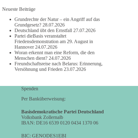
Neueste Beiträge
#dieBasis
#frieden
#russandistnichtunserFeind
#friedenspartei
Grundrechte der Natur – ein Angriff auf das
Grundgesetz?
28.07.2026
Deutschland übt den Ernstfall
27.07.2026
Partei dieBasis veranstaltet
377
168
37
Auf Facebook ansehen
Friedensdemonstration am 29. August in
Hannover
24.07.2026
Woran erkennt man eine Reform, die den
DieBasis
Menschen dient?
24.07.2026
2 Tage(n) zuvor
Freundschaftsreise nach Belarus: Erinnerung,
Versöhnung und Frieden
23.07.2026
Wusstest du, dass ein guter Antrag nicht besser
oder schlechter wird, nur weil er von einer
bestimmten Partei kommt?
Spenden
Sachsen-Anhalt braucht Lösungen für Schule,
Per Banküberweisung:
Pflege, Wirtschaft, Infrastruktur und die
Kommunen. Diese Probleme werden nicht
Basisdemokratische Partei Deutschland
Volksbank Zollernalb
kleiner, wenn im Landtag zuerst auf Parteifarbe
IBAN: DE16 6539 0120 0434 1370 06
und erst danach auf den Inhalt geschaut wird.
BIC: GENODES1EBI
🟩🟩🟦🟦🟥🟥🟧🟧