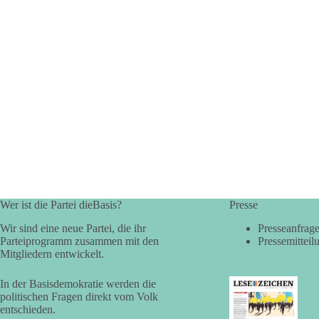
Wer ist die Partei dieBasis?
Presse
Wir sind eine neue Partei, die ihr
Presseanfrag
Parteiprogramm zusammen mit den
Pressemitteil
Mitgliedern entwickelt.
In der Basisdemokratie werden die
politischen Fragen direkt vom Volk
entschieden.