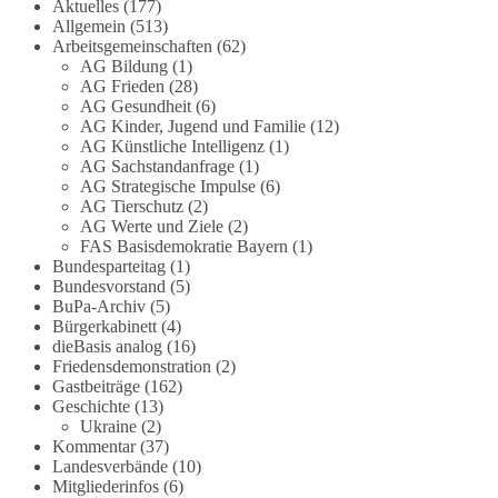
Die Corona-Zeit ist noch lange nicht
Aktuelles
(177)
Allgemein
(513)
aufgearbeitet.
Arbeitsgemeinschaften
(62)
AG Bildung
(1)
Auch in Deutschland warten viele Menschen bis
AG Frieden
(28)
heute auf Antworten:
AG Gesundheit
(6)
AG Kinder, Jugend und Familie
(12)
❓ Wie wurden politische Entscheidungen
AG Künstliche Intelligenz
(1)
AG Sachstandanfrage
(1)
getroffen?
AG Strategische Impulse
(6)
❓ Welche Maßnahmen waren notwendig und
AG Tierschutz
(2)
welche nicht?
AG Werte und Ziele
(2)
❓Und wer übernimmt die Verantwortung für die
FAS Basisdemokratie Bayern
(1)
massiven Folgen für Kinder, Familien,
Bundesparteitag
(1)
Unternehmen und das Vertrauen in unseren
Bundesvorstand
(5)
BuPa-Archiv
(5)
Rechtsstaat?
Bürgerkabinett
(4)
dieBasis analog
(16)
🟩🟩🟦🟦🟥🟥🟧🟧
Friedensdemonstration
(2)
Gastbeiträge
(162)
Eine demokratische Gesellschaft lebt nicht davon,
Geschichte
(13)
unbequeme Fragen zu vermeiden. Sie lebt davon,
Ukraine
(2)
Kommentar
(37)
Fragen offen zu stellen und transparent zu
Landesverbände
(10)
beantworten.
Mitgliederinfos
(6)