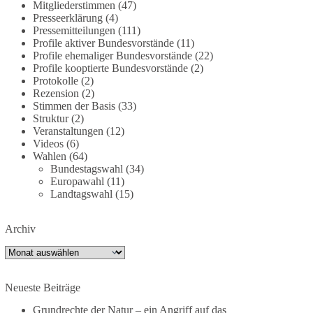
Mitgliederstimmen
(47)
dieBasis fordert deshalb weiterhin eine
Presseerklärung
(4)
unabhängige, vollständige und transparente
Pressemitteilungen
(111)
Aufarbeitung der Corona-Politik. Ohne
Profile aktiver Bundesvorstände
(11)
Profile ehemaliger Bundesvorstände
(22)
Denkverbote, ohne Vorverurteilungen und ohne
Profile kooptierte Bundesvorstände
(2)
Tabus.
Protokolle
(2)
Rezension
(2)
Quellen:
https://apnews.com/article/fauci-diaries-
Stimmen der Basis
(33)
covid-origins-rand-paul-
Struktur
(2)
6b25da9f75a0becbaf2886ab22643e67
und
Veranstaltungen
(12)
Videos
(6)
https://www.tichyseinblick.de/kolumnen/aus-aller-
Wahlen
(64)
welt/usa-tagebuch-fauci-corona-impfung/
Bundestagswahl
(34)
Europawahl
(11)
#dieBasis
#Corona
#Aufarbeitung
#Transparenz
Landtagswahl
(15)
#Demokratie
#Vertrauen
Archiv
Archiv
239
36
60
Auf Facebook ansehen
Neueste Beiträge
DieBasis
1 Tag zuvor
Grundrechte der Natur – ein Angriff auf das