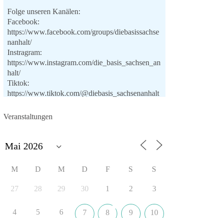
Folge unseren Kanälen:
Facebook:
https://www.facebook.com/groups/diebasissachse
nanhalt/
Instragram:
https://www.instagram.com/die_basis_sachsen_an
halt/
Tiktok:
https://www.tiktok.com/@diebasis_sachsenanhalt
X:
https://x.com/DieBasisLSA
Youtube:
Veranstaltungen
https://www.youtube.com/dieBasisSachsenAnhalt
🟩🟩🟦🟦🟥🟥🟧🟧
Like, teile und kommentiere unsere Beiträge,
M
D
M
D
F
S
S
damit noch mehr Menschen mitbekommen, wofür
wir stehen und warum es sich lohnt, dieBasis zu
27
28
29
30
1
2
3
wählen.
Mehr Infos:
https://diebasis-st.de/wahlprogramm/
4
5
6
7
8
9
10