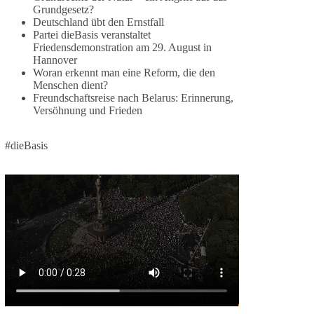
Grundgesetz?
🕊 Wir wollen den Krieg mit Russland nicht!
Deutschland übt den Ernstfall
Partei dieBasis veranstaltet
Am 20. Juni 2026 fand in Berlin am
Friedensdemonstration am 29. August in
Hannover
Brandenburger Tor die Demonstration mit dem
Woran erkennt man eine Reform, die den
Motto „Russland ist nicht unser Feind“ statt.
Menschen dient?
Freundschaftsreise nach Belarus: Erinnerung,
Hier ein Auszug aus der Rede von der
Versöhnung und Frieden
Bundestagsabgeordneten Sevim Dağdelen
(BSW).
#dieBasis
„Wir müssen Nein sagen zu diesem stinkenden
Revanchismus!“
👉 Hier geht es zum vollständigen Video:
https://www.youtube.com/live/a9hOswSNg4I?
si=2b_C6GgNY9EB-rXw
🟩🟩🟦🟦🟥🟥🟧🟧
❤️ Wir freuen uns über deine Unterstützung:
https://diebasis.de/spenden/