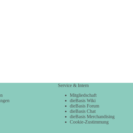
Service & Intern
en
Mitgliedschaft
ungen
dieBasis Wiki
dieBasis Forum
dieBasis Chat
dieBasis Merchandising
Cookie-Zustimmung