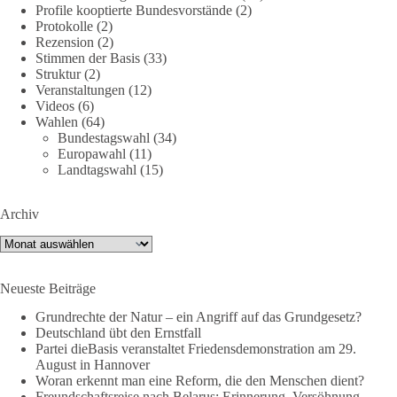
Profile kooptierte Bundesvorstände
(2)
Jetzt dieBasis Sachsen-Anhalt unterstützen!
Protokolle
(2)
Rezension
(2)
Die Landtagswahl 2026 in Sachsen-Anhalt findet am 6.
Stimmen der Basis
(33)
September statt. Die Inhalte stehen – jetzt müssen sie gesehen,
Struktur
(2)
geteilt und diskutiert werden.
Veranstaltungen
(12)
Videos
(6)
Wahlen
(64)
Folge unseren Kanälen:
Bundestagswahl
(34)
Facebook:
Europawahl
(11)
https://www.facebook.com/groups/diebasissachsenanhalt/
Landtagswahl
(15)
Instragram:
https://www.instagram.com/die_basis_sachsen_anhalt/
Archiv
Tiktok:
https://www.tiktok.com/@diebasis_sachsenanhalt
X:
https://x.com/DieBasisLSA
Archiv
Youtube:
https://www.youtube.com/dieBasisSachsenAnhalt
Neueste Beiträge
🟩🟩🟦🟦🟥🟥🟧🟧
Grundrechte der Natur – ein Angriff auf das Grundgesetz?
Like, teile und kommentiere unsere Beiträge, damit noch mehr
Deutschland übt den Ernstfall
Menschen mitbekommen, wofür wir stehen und warum es sich
Partei dieBasis veranstaltet Friedensdemonstration am 29.
August in Hannover
lohnt, dieBasis zu wählen.
Woran erkennt man eine Reform, die den Menschen dient?
Mehr Infos:
https://diebasis-st.de/wahlprogramm/
Freundschaftsreise nach Belarus: Erinnerung, Versöhnung