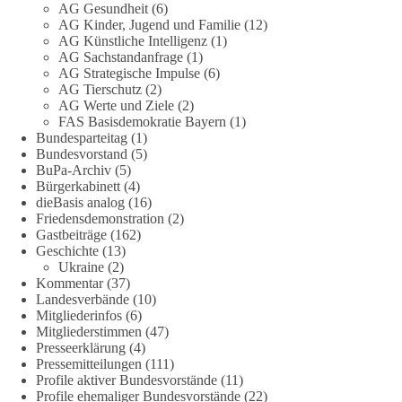
zum Rechtsstaat und zur Demokratie aufwerfen. [...]
AG Gesundheit
(6)
AG Kinder, Jugend und Familie
(12)
AG Künstliche Intelligenz
(1)
👉 Hier weiterlesen:
https://diebasis-
AG Sachstandanfrage
(1)
partei.de/2026/07/grundrechte-der-natur-ein-angriff-auf-das-
AG Strategische Impulse
(6)
grundgesetz/
AG Tierschutz
(2)
AG Werte und Ziele
(2)
🟩🟩🟦🟦🟥🟥🟧🟧
FAS Basisdemokratie Bayern
(1)
Bundesparteitag
(1)
Bundesvorstand
(5)
Es ging weniger um fertige Antworten als um eine Debatte
BuPa-Archiv
(5)
darüber, wie Freiheit, Verantwortung, Naturschutz und
Bürgerkabinett
(4)
Grundrechte in einer demokratischen Gesellschaft künftig
dieBasis analog
(16)
miteinander in Einklang gebracht werden können.
Friedensdemonstration
(2)
Gastbeiträge
(162)
Geschichte
(13)
#dieBasis
#natur
#grundrechte
#grundgesetz
#demokratie
Ukraine
(2)
Kommentar
(37)
Landesverbände
(10)
Mitgliederinfos
(6)
38
7
8
Auf Facebook ansehen
Mitgliederstimmen
(47)
Presseerklärung
(4)
DieBasis
Pressemitteilungen
(111)
2 Tage(n) zuvor
Profile aktiver Bundesvorstände
(11)
Profile ehemaliger Bundesvorstände
(22)