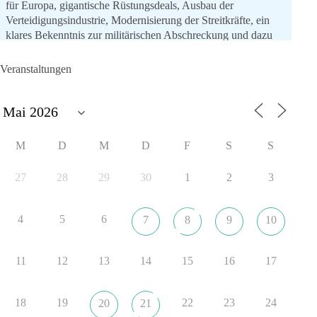
für Europa, gigantische Rüstungsdeals, Ausbau der
Verteidigungsindustrie, Modernisierung der Streitkräfte, ein
klares Bekenntnis zur militärischen Abschreckung und dazu
die Forderung, der Iran dürfe keine Kernwaffe besitzen.
Veranstaltungen
Und wo war der Austausch über eine friedensorientierte
Politik?
🟩🟩🟦🟦🟥🟥🟧🟧
M
D
M
D
F
S
S
dieBasis fordert als einzige Partei in Deutschland den Austritt
aus der NATO. Ein Gipfel, der mehr nach Rüstungsdeal als
27
28
29
30
1
2
3
nach Friedenspolitik klingt, wird niemals Sicherheit schaffen,
ob nun in Deutschland oder weltweit.
4
5
6
7
8
9
10
Quelle:
https://www.tagesschau.de/ausland/asien/nato-
erklaerung-ankara-100.html
11
12
13
14
15
16
17
#dieBasis
#NATO
#Gipfeltreffen
#Frieden
#Sicherheit
18
19
22
23
24
20
21