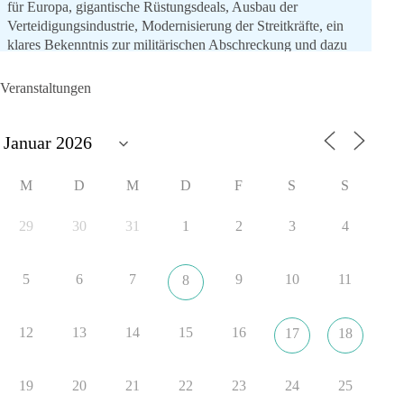
für Europa, gigantische Rüstungsdeals, Ausbau der
Verteidigungsindustrie, Modernisierung der Streitkräfte, ein
klares Bekenntnis zur militärischen Abschreckung und dazu
die Forderung, der Iran dürfe keine Kernwaffe besitzen.
Veranstaltungen
Und wo war der Austausch über eine friedensorientierte
Politik?
🟩🟩🟦🟦🟥🟥🟧🟧
M
D
M
D
F
S
S
dieBasis fordert als einzige Partei in Deutschland den Austritt
aus der NATO. Ein Gipfel, der mehr nach Rüstungsdeal als
29
30
31
1
2
3
4
nach Friedenspolitik klingt, wird niemals Sicherheit schaffen,
ob nun in Deutschland oder weltweit.
5
6
7
9
10
11
8
Quelle:
https://www.tagesschau.de/ausland/asien/nato-
erklaerung-ankara-100.html
12
13
14
15
16
17
18
#dieBasis
#NATO
#Gipfeltreffen
#Frieden
#Sicherheit
19
20
21
22
23
24
25