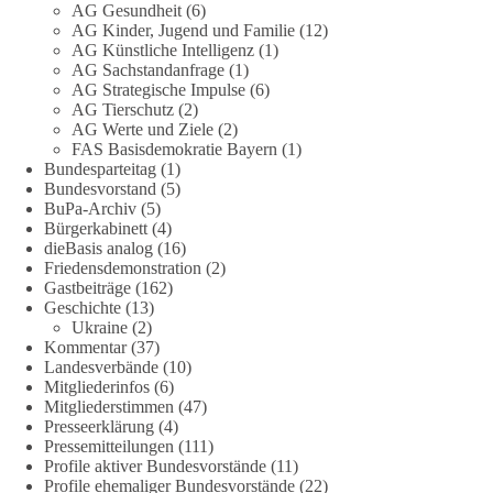
zum Rechtsstaat und zur Demokratie aufwerfen. [...]
AG Gesundheit
(6)
AG Kinder, Jugend und Familie
(12)
AG Künstliche Intelligenz
(1)
👉 Hier weiterlesen:
https://diebasis-
AG Sachstandanfrage
(1)
partei.de/2026/07/grundrechte-der-natur-ein-angriff-auf-das-
AG Strategische Impulse
(6)
grundgesetz/
AG Tierschutz
(2)
AG Werte und Ziele
(2)
🟩🟩🟦🟦🟥🟥🟧🟧
FAS Basisdemokratie Bayern
(1)
Bundesparteitag
(1)
Bundesvorstand
(5)
Es ging weniger um fertige Antworten als um eine Debatte
BuPa-Archiv
(5)
darüber, wie Freiheit, Verantwortung, Naturschutz und
Bürgerkabinett
(4)
Grundrechte in einer demokratischen Gesellschaft künftig
dieBasis analog
(16)
miteinander in Einklang gebracht werden können.
Friedensdemonstration
(2)
Gastbeiträge
(162)
Geschichte
(13)
#dieBasis
#natur
#grundrechte
#grundgesetz
#demokratie
Ukraine
(2)
Kommentar
(37)
Landesverbände
(10)
Mitgliederinfos
(6)
38
7
8
Auf Facebook ansehen
Mitgliederstimmen
(47)
Presseerklärung
(4)
DieBasis
Pressemitteilungen
(111)
2 Tage(n) zuvor
Profile aktiver Bundesvorstände
(11)
Profile ehemaliger Bundesvorstände
(22)