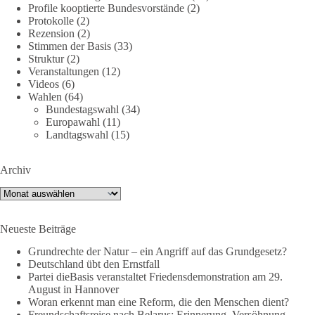
Profile kooptierte Bundesvorstände
(2)
Jetzt dieBasis Sachsen-Anhalt unterstützen!
Protokolle
(2)
Rezension
(2)
Die Landtagswahl 2026 in Sachsen-Anhalt findet am 6.
Stimmen der Basis
(33)
September statt. Die Inhalte stehen – jetzt müssen sie gesehen,
Struktur
(2)
geteilt und diskutiert werden.
Veranstaltungen
(12)
Videos
(6)
Wahlen
(64)
Folge unseren Kanälen:
Bundestagswahl
(34)
Facebook:
Europawahl
(11)
https://www.facebook.com/groups/diebasissachsenanhalt/
Landtagswahl
(15)
Instragram:
https://www.instagram.com/die_basis_sachsen_anhalt/
Archiv
Tiktok:
https://www.tiktok.com/@diebasis_sachsenanhalt
X:
https://x.com/DieBasisLSA
Archiv
Youtube:
https://www.youtube.com/dieBasisSachsenAnhalt
Neueste Beiträge
🟩🟩🟦🟦🟥🟥🟧🟧
Grundrechte der Natur – ein Angriff auf das Grundgesetz?
Like, teile und kommentiere unsere Beiträge, damit noch mehr
Deutschland übt den Ernstfall
Menschen mitbekommen, wofür wir stehen und warum es sich
Partei dieBasis veranstaltet Friedensdemonstration am 29.
August in Hannover
lohnt, dieBasis zu wählen.
Woran erkennt man eine Reform, die den Menschen dient?
Mehr Infos:
https://diebasis-st.de/wahlprogramm/
Freundschaftsreise nach Belarus: Erinnerung, Versöhnung