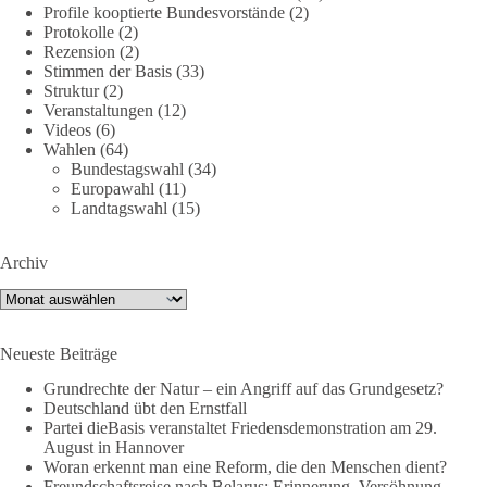
Profile kooptierte Bundesvorstände
(2)
🕊 Wir wollen den Krieg mit Russland nicht!
Protokolle
(2)
Rezension
(2)
Am 20. Juni 2026 fand in Berlin am Brandenburger Tor die
Stimmen der Basis
(33)
Demonstration mit dem Motto „Russland ist nicht unser
Struktur
(2)
Feind“ statt.
Veranstaltungen
(12)
Videos
(6)
Wahlen
(64)
Hier ein Auszug aus der Rede von der
Bundestagswahl
(34)
Bundestagsabgeordneten Sevim Dağdelen (BSW).
Europawahl
(11)
Landtagswahl
(15)
„Wir müssen Nein sagen zu diesem stinkenden
Revanchismus!“
Archiv
👉 Hier geht es zum vollständigen Video:
Archiv
https://www.youtube.com/live/a9hOswSNg4I?
si=2b_C6GgNY9EB-rXw
Neueste Beiträge
🟩🟩🟦🟦🟥🟥🟧🟧
Grundrechte der Natur – ein Angriff auf das Grundgesetz?
Deutschland übt den Ernstfall
❤️ Wir freuen uns über deine Unterstützung:
Partei dieBasis veranstaltet Friedensdemonstration am 29.
August in Hannover
https://diebasis.de/spenden/
Woran erkennt man eine Reform, die den Menschen dient?
Freundschaftsreise nach Belarus: Erinnerung, Versöhnung