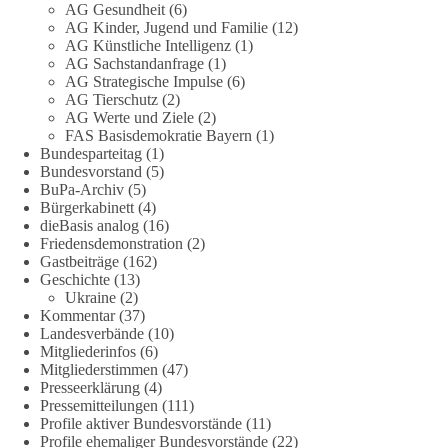
Fragen zu vermeiden. Sie lebt davon, Fragen offen zu stellen
AG Gesundheit
(6)
AG Kinder, Jugend und Familie
(12)
und transparent zu beantworten.
AG Künstliche Intelligenz
(1)
AG Sachstandanfrage
(1)
dieBasis fordert deshalb weiterhin eine unabhängige,
AG Strategische Impulse
(6)
vollständige und transparente Aufarbeitung der Corona-Politik.
AG Tierschutz
(2)
Ohne Denkverbote, ohne Vorverurteilungen und ohne Tabus.
AG Werte und Ziele
(2)
FAS Basisdemokratie Bayern
(1)
Bundesparteitag
(1)
Quellen:
https://apnews.com/article/fauci-diaries-covid-origins-
Bundesvorstand
(5)
rand-paul-6b25da9f75a0becbaf2886ab22643e67
und
BuPa-Archiv
(5)
https://www.tichyseinblick.de/kolumnen/aus-aller-welt/usa-
Bürgerkabinett
(4)
tagebuch-fauci-corona-impfung/
dieBasis analog
(16)
Friedensdemonstration
(2)
#dieBasis
#Corona
#Aufarbeitung
#Transparenz
#Demokratie
Gastbeiträge
(162)
Geschichte
(13)
#Vertrauen
Ukraine
(2)
Kommentar
(37)
Landesverbände
(10)
Mitgliederinfos
(6)
239
36
60
Auf Facebook ansehen
Mitgliederstimmen
(47)
Presseerklärung
(4)
DieBasis
Pressemitteilungen
(111)
1 Tag zuvor
Profile aktiver Bundesvorstände
(11)
Profile ehemaliger Bundesvorstände
(22)