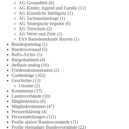
zum Rechtsstaat und zur Demokratie aufwerfen. [...]
AG Gesundheit
(6)
AG Kinder, Jugend und Familie
(12)
AG Künstliche Intelligenz
(1)
👉 Hier weiterlesen:
https://diebasis-
AG Sachstandanfrage
(1)
partei.de/2026/07/grundrechte-der-natur-ein-angriff-auf-das-
AG Strategische Impulse
(6)
grundgesetz/
AG Tierschutz
(2)
AG Werte und Ziele
(2)
🟩🟩🟦🟦🟥🟥🟧🟧
FAS Basisdemokratie Bayern
(1)
Bundesparteitag
(1)
Bundesvorstand
(5)
Es ging weniger um fertige Antworten als um eine Debatte
BuPa-Archiv
(5)
darüber, wie Freiheit, Verantwortung, Naturschutz und
Bürgerkabinett
(4)
Grundrechte in einer demokratischen Gesellschaft künftig
dieBasis analog
(16)
miteinander in Einklang gebracht werden können.
Friedensdemonstration
(2)
Gastbeiträge
(162)
Geschichte
(13)
#dieBasis
#natur
#grundrechte
#grundgesetz
#demokratie
Ukraine
(2)
Kommentar
(37)
Landesverbände
(10)
Mitgliederinfos
(6)
38
7
8
Auf Facebook ansehen
Mitgliederstimmen
(47)
Presseerklärung
(4)
DieBasis
Pressemitteilungen
(111)
2 Tage(n) zuvor
Profile aktiver Bundesvorstände
(11)
Profile ehemaliger Bundesvorstände
(22)