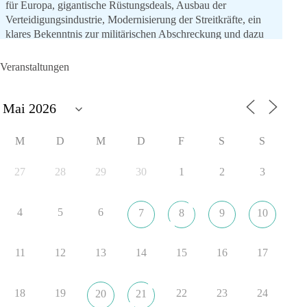
für Europa, gigantische Rüstungsdeals, Ausbau der
Verteidigungsindustrie, Modernisierung der Streitkräfte, ein
klares Bekenntnis zur militärischen Abschreckung und dazu
die Forderung, der Iran dürfe keine Kernwaffe besitzen.
Veranstaltungen
Und wo war der Austausch über eine friedensorientierte
Politik?
🟩🟩🟦🟦🟥🟥🟧🟧
M
D
M
D
F
S
S
dieBasis fordert als einzige Partei in Deutschland den Austritt
aus der NATO. Ein Gipfel, der mehr nach Rüstungsdeal als
27
28
29
30
1
2
3
nach Friedenspolitik klingt, wird niemals Sicherheit schaffen,
ob nun in Deutschland oder weltweit.
4
5
6
7
8
9
10
Quelle:
https://www.tagesschau.de/ausland/asien/nato-
erklaerung-ankara-100.html
11
12
13
14
15
16
17
#dieBasis
#NATO
#Gipfeltreffen
#Frieden
#Sicherheit
18
19
22
23
24
20
21