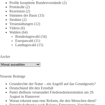
Profile kooptierte Bundesvorstände
(2)
Jetzt dieBasis Sachsen-Anhalt unterstützen!
Protokolle
(2)
Rezension
(2)
Die Landtagswahl 2026 in Sachsen-Anhalt findet am 6.
Stimmen der Basis
(33)
September statt. Die Inhalte stehen – jetzt müssen sie gesehen,
Struktur
(2)
geteilt und diskutiert werden.
Veranstaltungen
(12)
Videos
(6)
Wahlen
(64)
Folge unseren Kanälen:
Bundestagswahl
(34)
Facebook:
Europawahl
(11)
https://www.facebook.com/groups/diebasissachsenanhalt/
Landtagswahl
(15)
Instragram:
https://www.instagram.com/die_basis_sachsen_anhalt/
Archiv
Tiktok:
https://www.tiktok.com/@diebasis_sachsenanhalt
X:
https://x.com/DieBasisLSA
Archiv
Youtube:
https://www.youtube.com/dieBasisSachsenAnhalt
Neueste Beiträge
🟩🟩🟦🟦🟥🟥🟧🟧
Grundrechte der Natur – ein Angriff auf das Grundgesetz?
Like, teile und kommentiere unsere Beiträge, damit noch mehr
Deutschland übt den Ernstfall
Menschen mitbekommen, wofür wir stehen und warum es sich
Partei dieBasis veranstaltet Friedensdemonstration am 29.
August in Hannover
lohnt, dieBasis zu wählen.
Woran erkennt man eine Reform, die den Menschen dient?
Mehr Infos:
https://diebasis-st.de/wahlprogramm/
Freundschaftsreise nach Belarus: Erinnerung, Versöhnung