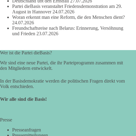
Deutschland übt den Ernstfall
27.07.2026
Auch in Deutschland warten viele Menschen bis heute auf
Partei dieBasis veranstaltet Friedensdemonstration am 29.
Antworten:
August in Hannover
24.07.2026
Woran erkennt man eine Reform, die den Menschen dient?
24.07.2026
❓ Wie wurden politische Entscheidungen getroffen?
Freundschaftsreise nach Belarus: Erinnerung, Versöhnung
❓ Welche Maßnahmen waren notwendig und welche nicht?
und Frieden
23.07.2026
❓Und wer übernimmt die Verantwortung für die massiven
Folgen für Kinder, Familien, Unternehmen und das Vertrauen
in unseren Rechtsstaat?
Wer ist die Partei dieBasis?
🟩🟩🟦🟦🟥🟥🟧🟧
Wir sind eine neue Partei, die ihr Parteiprogramm zusammen mit
den Mitgliedern entwickelt.
Eine demokratische Gesellschaft lebt nicht davon, unbequeme
In der Basisdemokratie werden die politischen Fragen direkt vom
Fragen zu vermeiden. Sie lebt davon, Fragen offen zu stellen
Volk entschieden.
und transparent zu beantworten.
Wir alle sind die Basis!
dieBasis fordert deshalb weiterhin eine unabhängige,
vollständige und transparente Aufarbeitung der Corona-Politik.
Ohne Denkverbote, ohne Vorverurteilungen und ohne Tabus.
Presse
Quellen:
https://apnews.com/article/fauci-diaries-covid-origins-
Presseanfragen
rand-paul-6b25da9f75a0becbaf2886ab22643e67
und
Pressemitteilungen