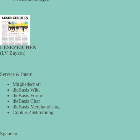
https://www.tichyseinblick.de/kolumnen/aus-aller-welt/usa-
tagebuch-fauci-corona-impfung/
#dieBasis
#Corona
#Aufarbeitung
#Transparenz
#Demokratie
#Vertrauen
LESEZEICHEN
389
55
79
Auf Facebook ansehen
(LV Bayern)
DieBasis
2 Tage(n) zuvor
Service & Intern
Mitgliedschaft
🕊 Wir wollen den Krieg mit Russland nicht!
dieBasis Wiki
dieBasis Forum
Am 20. Juni 2026 fand in Berlin am Brandenburger Tor die
dieBasis Chat
Demonstration mit dem Motto „Russland ist nicht unser
dieBasis Merchandising
Feind“ statt.
Cookie-Zustimmung
Hier ein Auszug aus der Rede von der
Bundestagsabgeordneten Sevim Dağdelen (BSW).
Spenden