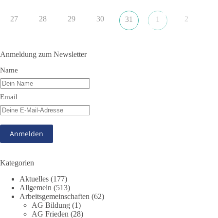
352
57
36
Auf Facebook ansehen
27
28
29
30
2
31
1
DieBasis
1 Tag zuvor
Anmeldung zum Newsletter
Grundrechte der Natur – ein Angriff auf das Grundgesetz?
Name
Im Politischen Frühschoppen diskutieren die Teilnehmer das
Verhältnis von Mensch, Natur und Grundgesetz.
Email
Beitrag der AG Strategische Impulse
Kann die Natur Träger eigener Grundrechte sein? Oder würde
eine solche Entwicklung das Fundament unseres
Grundgesetzes sprengen? Mit dieser grundsätzlichen Frage
beschäftigte sich die Teilnehmer des Politischen
Kategorien
Frühschoppens der AG Strategische Impulse am 19. Juli 2026.
Aktuelles
(177)
Referent Frank Bothmann stellte die These auf, dass die
Allgemein
(513)
derzeit in Teilen der Umweltbewegung diskutierten
Arbeitsgemeinschaften
(62)
„Grundrechte der Natur“ weit über klassischen Naturschutz
AG Bildung
(1)
hinausreichen und grundlegende Fragen zum Menschenbild,
AG Frieden
(28)