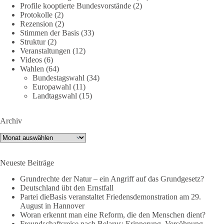
Profile kooptierte Bundesvorstände
(2)
Jetzt dieBasis Sachsen-Anhalt unterstützen!
Protokolle
(2)
Rezension
(2)
Die Landtagswahl 2026 in Sachsen-Anhalt findet am 6.
Stimmen der Basis
(33)
September statt. Die Inhalte stehen – jetzt müssen sie gesehen,
Struktur
(2)
geteilt und diskutiert werden.
Veranstaltungen
(12)
Videos
(6)
Wahlen
(64)
Folge unseren Kanälen:
Bundestagswahl
(34)
Facebook:
Europawahl
(11)
https://www.facebook.com/groups/diebasissachsenanhalt/
Landtagswahl
(15)
Instragram:
https://www.instagram.com/die_basis_sachsen_anhalt/
Archiv
Tiktok:
https://www.tiktok.com/@diebasis_sachsenanhalt
X:
https://x.com/DieBasisLSA
Archiv
Youtube:
https://www.youtube.com/dieBasisSachsenAnhalt
Neueste Beiträge
🟩🟩🟦🟦🟥🟥🟧🟧
Grundrechte der Natur – ein Angriff auf das Grundgesetz?
Like, teile und kommentiere unsere Beiträge, damit noch mehr
Deutschland übt den Ernstfall
Menschen mitbekommen, wofür wir stehen und warum es sich
Partei dieBasis veranstaltet Friedensdemonstration am 29.
August in Hannover
lohnt, dieBasis zu wählen.
Woran erkennt man eine Reform, die den Menschen dient?
Mehr Infos:
https://diebasis-st.de/wahlprogramm/
Freundschaftsreise nach Belarus: Erinnerung, Versöhnung