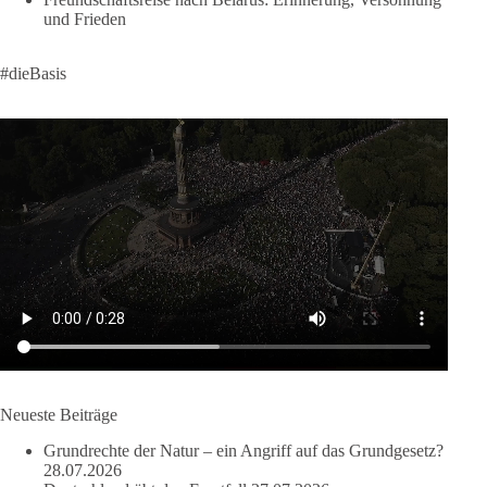
und Frieden
#dieBasis
#Landtagswahl
#SachsenAnhalt
#DeineStimmezählt
#jetztunterstützen
#dieBasis
58
6
14
Auf Facebook ansehen
DieBasis
2 Tage(n) zuvor
🔎 Über 100-mal keine Antwort.
Anthony Fauci, Immunologe und Berater des ehemaligen US-
Präsidenten, hat bei einer Anhörung des US-Senats auf mehr
als 100 Fragen die Aussage verweigert. Die juristische
Bewertung werden Gerichte und Ermittlungen klären – auch
auf Basis seines Tagebuches. Doch unabhängig davon zeigt
der Vorgang eines deutlich:
Neueste Beiträge
Grundrechte der Natur – ein Angriff auf das Grundgesetz?
Die Corona-Zeit ist noch lange nicht aufgearbeitet.
28.07.2026