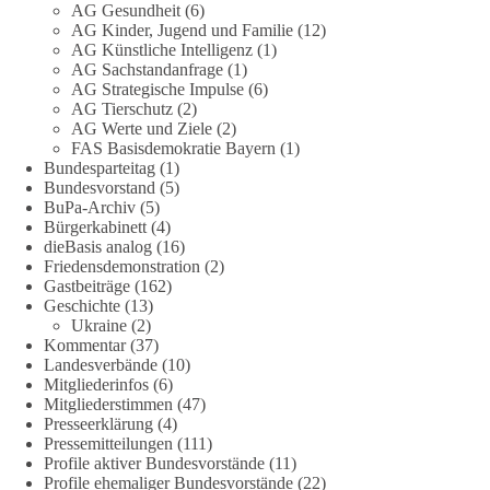
zum Rechtsstaat und zur Demokratie aufwerfen. [...]
AG Gesundheit
(6)
AG Kinder, Jugend und Familie
(12)
AG Künstliche Intelligenz
(1)
👉 Hier weiterlesen:
https://diebasis-
AG Sachstandanfrage
(1)
partei.de/2026/07/grundrechte-der-natur-ein-angriff-auf-das-
AG Strategische Impulse
(6)
grundgesetz/
AG Tierschutz
(2)
AG Werte und Ziele
(2)
🟩🟩🟦🟦🟥🟥🟧🟧
FAS Basisdemokratie Bayern
(1)
Bundesparteitag
(1)
Bundesvorstand
(5)
Es ging weniger um fertige Antworten als um eine Debatte
BuPa-Archiv
(5)
darüber, wie Freiheit, Verantwortung, Naturschutz und
Bürgerkabinett
(4)
Grundrechte in einer demokratischen Gesellschaft künftig
dieBasis analog
(16)
miteinander in Einklang gebracht werden können.
Friedensdemonstration
(2)
Gastbeiträge
(162)
Geschichte
(13)
#dieBasis
#natur
#grundrechte
#grundgesetz
#demokratie
Ukraine
(2)
Kommentar
(37)
Landesverbände
(10)
Mitgliederinfos
(6)
38
7
8
Auf Facebook ansehen
Mitgliederstimmen
(47)
Presseerklärung
(4)
DieBasis
Pressemitteilungen
(111)
2 Tage(n) zuvor
Profile aktiver Bundesvorstände
(11)
Profile ehemaliger Bundesvorstände
(22)