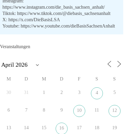
Instragram:
https://www.instagram.com/die_basis_sachsen_anhalt/
Tiktok:
https://www.tiktok.com/@diebasis_sachsenanhalt
X:
https://x.com/DieBasisLSA
Youtube:
https://www.youtube.com/dieBasisSachsenAnhalt
🟩🟩🟦🟦🟥🟥🟧🟧
Veranstaltungen
Like, teile und kommentiere unsere Beiträge, damit noch mehr
Menschen mitbekommen, wofür wir stehen und warum es sich
lohnt, dieBasis zu wählen.
Mehr Infos:
https://diebasis-st.de/wahlprogramm/
M
D
M
D
F
S
S
#dieBasis
#Landtagswahl
#SachsenAnhalt
#DeineStimmezählt
#jetztunterstützen
30
31
1
2
3
5
4
6
7
8
9
11
10
12
22
3
5
Auf Facebook ansehen
DieBasis
13
14
15
17
18
19
16
18 Stunden zuvor