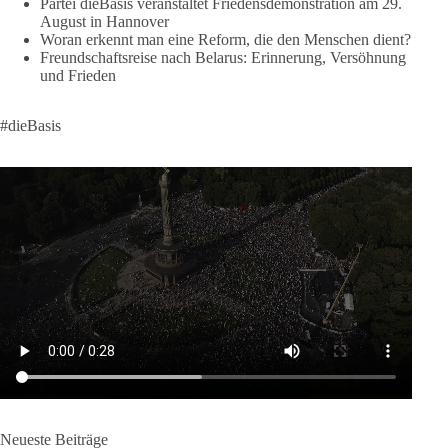
❤️ Wir freuen uns über deine Unterstützung:
Partei dieBasis veranstaltet Friedensdemonstration am 29.
August in Hannover
https://diebasis.de/spenden/
Woran erkennt man eine Reform, die den Menschen dient?
Freundschaftsreise nach Belarus: Erinnerung, Versöhnung
#dieBasis
#frieden
#russandistnichtunserFeind
#friedenspartei
und Frieden
#dieBasis
377
168
37
Auf Facebook ansehen
DieBasis
2 Tage(n) zuvor
Wusstest du, dass ein guter Antrag nicht besser oder schlechter
wird, nur weil er von einer bestimmten Partei kommt?
Sachsen-Anhalt braucht Lösungen für Schule, Pflege,
Wirtschaft, Infrastruktur und die Kommunen. Diese Probleme
werden nicht kleiner, wenn im Landtag zuerst auf Parteifarbe
und erst danach auf den Inhalt geschaut wird.
🟩🟩🟦🟦🟥🟥🟧🟧
Neueste Beiträge