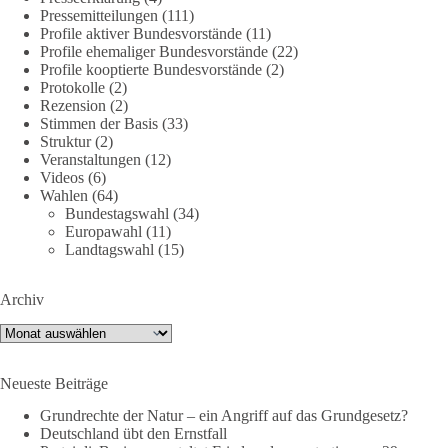
DieBasis
Pressemitteilungen
(111)
1 Tag zuvor
Profile aktiver Bundesvorstände
(11)
Profile ehemaliger Bundesvorstände
(22)
Profile kooptierte Bundesvorstände
(2)
🕊 Wir wollen den Krieg mit Russland nicht!
Protokolle
(2)
Rezension
(2)
Am 20. Juni 2026 fand in Berlin am Brandenburger Tor die
Stimmen der Basis
(33)
Demonstration mit dem Motto „Russland ist nicht unser
Struktur
(2)
Feind“ statt.
Veranstaltungen
(12)
Videos
(6)
Wahlen
(64)
Hier ein Auszug aus der Rede von der
Bundestagswahl
(34)
Bundestagsabgeordneten Sevim Dağdelen (BSW).
Europawahl
(11)
Landtagswahl
(15)
„Wir müssen Nein sagen zu diesem stinkenden
Revanchismus!“
Archiv
👉 Hier geht es zum vollständigen Video:
Archiv
https://www.youtube.com/live/a9hOswSNg4I?
si=2b_C6GgNY9EB-rXw
Neueste Beiträge
🟩🟩🟦🟦🟥🟥🟧🟧
Grundrechte der Natur – ein Angriff auf das Grundgesetz?
Deutschland übt den Ernstfall