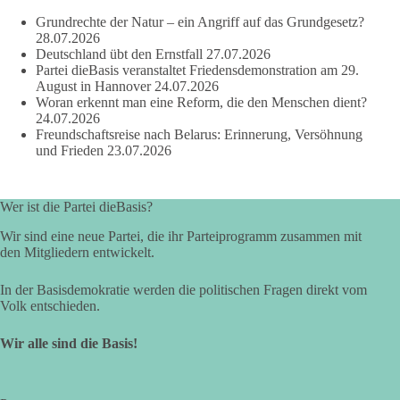
dieBasis Sachsen-Anhalt steht für Kooperation in Sachfragen.
Grundrechte der Natur – ein Angriff auf das Grundgesetz?
Jeder Antrag soll danach bewertet werden, ob er dem Land
28.07.2026
und den Menschen wirklich nützt.
Deutschland übt den Ernstfall
27.07.2026
Zustimmung, wenn ein Vorschlag sinnvoll ist. Ablehnung,
Partei dieBasis veranstaltet Friedensdemonstration am 29.
wenn er Sachsen-Anhalt nicht weiterbringt.
August in Hannover
24.07.2026
Woran erkennt man eine Reform, die den Menschen dient?
💬 Was ist dir wichtiger: der Absender eines Antrags oder das
24.07.2026
Freundschaftsreise nach Belarus: Erinnerung, Versöhnung
Ergebnis für Sachsen-Anhalt?
und Frieden
23.07.2026
#dieBasis
#sachsenanhalt
#ltw2026
#landtagswahl
Wer ist die Partei dieBasis?
👉 Folgen:
https://www.facebook.com/groups/diebasissachsenanhalt/
Wir sind eine neue Partei, die ihr Parteiprogramm zusammen mit
den Mitgliedern entwickelt.
In der Basisdemokratie werden die politischen Fragen direkt vom
24
6
2
Auf Facebook ansehen
Volk entschieden.
DieBasis
Wir alle sind die Basis!
2 Tage(n) zuvor
⚡ Vorsorge ist richtig. Aber Vorsorge ersetzt keine verlässliche