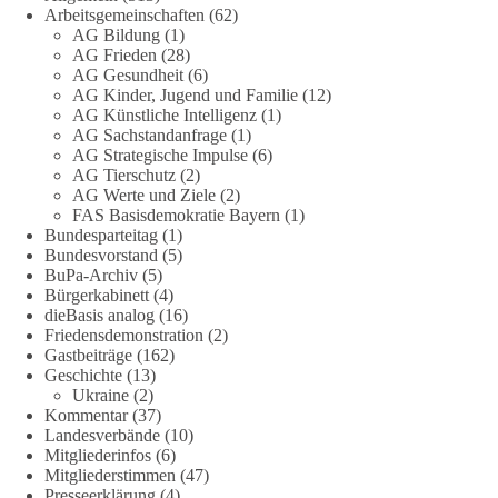
🟩🟩🟦🟦🟥🟥🟧🟧
Arbeitsgemeinschaften
(62)
AG Bildung
(1)
Eine demokratische Gesellschaft lebt nicht davon, unbequeme
AG Frieden
(28)
Fragen zu vermeiden. Sie lebt davon, Fragen offen zu stellen
AG Gesundheit
(6)
AG Kinder, Jugend und Familie
(12)
und transparent zu beantworten.
AG Künstliche Intelligenz
(1)
AG Sachstandanfrage
(1)
dieBasis fordert deshalb weiterhin eine unabhängige,
AG Strategische Impulse
(6)
vollständige und transparente Aufarbeitung der Corona-Politik.
AG Tierschutz
(2)
Ohne Denkverbote, ohne Vorverurteilungen und ohne Tabus.
AG Werte und Ziele
(2)
FAS Basisdemokratie Bayern
(1)
Bundesparteitag
(1)
Quellen:
https://apnews.com/article/fauci-diaries-covid-origins-
Bundesvorstand
(5)
rand-paul-6b25da9f75a0becbaf2886ab22643e67
und
BuPa-Archiv
(5)
https://www.tichyseinblick.de/kolumnen/aus-aller-welt/usa-
Bürgerkabinett
(4)
tagebuch-fauci-corona-impfung/
dieBasis analog
(16)
Friedensdemonstration
(2)
#dieBasis
#Corona
#Aufarbeitung
#Transparenz
#Demokratie
Gastbeiträge
(162)
Geschichte
(13)
#Vertrauen
Ukraine
(2)
Kommentar
(37)
Landesverbände
(10)
Mitgliederinfos
(6)
239
36
60
Auf Facebook ansehen
Mitgliederstimmen
(47)
Presseerklärung
(4)