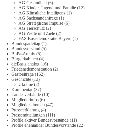
AG Gesundheit
(6)
Jetzt abstimmen: Welche Rolle soll Deutschland in Sachen
AG Kinder, Jugend und Familie
(12)
Verteidung übernehmen❓
AG Künstliche Intelligenz
(1)
AG Sachstandanfrage
(1)
AG Strategische Impulse
(6)
Das Bundesministerium der Verteidigung schreibt im
AG Tierschutz
(2)
Strategiepapier, dass die Bundeswehr zum Schutz des Landes
AG Werte und Ziele
(2)
und der Verbündeten abschreckungs- und verteidigungsfähig
FAS Basisdemokratie Bayern
(1)
sein muss. Die strategische Ausrichtung sieht vor, dass
Bundesparteitag
(1)
Deutschland in der NATO eine Führungsrolle übernimmt, zur
Bundesvorstand
(5)
stärksten konventionellen Armee Europas werden soll und
BuPa-Archiv
(5)
Bürgerkabinett
(4)
über die Verteidigungsbereitschaft hinaus aufrüstet.
dieBasis analog
(16)
Friedensdemonstration
(2)
Wie siehst du das? Mach jetzt bei unserer Umfrage mit und sag
Gastbeiträge
(162)
uns deine Meinung:
Geschichte
(13)
Ukraine
(2)
point_right
https://diebasis-he.de/umfrage-des-monats-august-
Kommentar
(37)
Landesverbände
(10)
2026/
point_left
Mitgliederinfos
(6)
Mitgliederstimmen
(47)
🟩🟩🟦🟦🟥🟥🟧🟧
Presseerklärung
(4)
Pressemitteilungen
(111)
Quelle:
#section
-6092974" target="_blank"
Profile aktiver Bundesvorstände
(11)
rel="noreferrer">https://www.bmvg.de/de/grundlagendokume
Profile ehemaliger Bundesvorstände
(22)