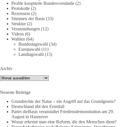
Profile kooptierte Bundesvorstände
(2)
nte-strategische-ausrichtung
#section
-6092974
Protokolle
(2)
Rezension
(2)
#dieBasis
#Umfrage
#Verteidigung
#Bundeswehr
#NATO
Stimmen der Basis
(33)
Struktur
(2)
Veranstaltungen
(12)
Videos
(6)
659
669
26
Auf Facebook ansehen
Wahlen
(64)
Bundestagswahl
(34)
Europawahl
(11)
DieBasis
Landtagswahl
(15)
2 Tage(n) zuvor
💧 Wasser ist kein globales Experiment
Archiv
Archiv
Robert Habecks (Bündnis 90/Die Grünen) Lieblingsökonomin
Mariana Mazzucato ist Beraterin und Rednerin des World
Economic Forum (WEF). In ihrer Rede zu globalen
Neueste Beiträge
Herausforderungen sprach sie sich 2022 dafür aus, bestimmte
Grundrechte der Natur – ein Angriff auf das Grundgesetz?
Ressourcen als globale Güter zu betrachten. Da es bei den
Deutschland übt den Ernstfall
Covid-19-„Impfungen“ nicht gelungen ist, die ganze Welt
Partei dieBasis veranstaltet Friedensdemonstration am 29.
„durchzuimpfen“, kritisiert sie dies als globales Versagen und
August in Hannover
betrachtet Wasser nun als „globales Gemeingut“.
Woran erkennt man eine Reform, die den Menschen dient?
Freundschaftsreise nach Belarus: Erinnerung, Versöhnung