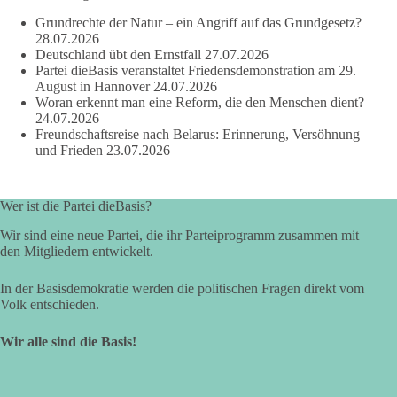
Zustimmung, wenn ein Vorschlag sinnvoll ist. Ablehnung,
Grundrechte der Natur – ein Angriff auf das Grundgesetz?
wenn er Sachsen-Anhalt nicht weiterbringt.
28.07.2026
Deutschland übt den Ernstfall
27.07.2026
💬 Was ist dir wichtiger: der Absender eines Antrags oder das
Partei dieBasis veranstaltet Friedensdemonstration am 29.
Ergebnis für Sachsen-Anhalt?
August in Hannover
24.07.2026
Woran erkennt man eine Reform, die den Menschen dient?
24.07.2026
#dieBasis
#sachsenanhalt
#ltw2026
#landtagswahl
Freundschaftsreise nach Belarus: Erinnerung, Versöhnung
und Frieden
23.07.2026
👉 Folgen:
https://www.facebook.com/groups/diebasissachsenanhalt/
Wer ist die Partei dieBasis?
Wir sind eine neue Partei, die ihr Parteiprogramm zusammen mit
24
6
2
Auf Facebook ansehen
den Mitgliedern entwickelt.
DieBasis
In der Basisdemokratie werden die politischen Fragen direkt vom
2 Tage(n) zuvor
Volk entschieden.
⚡ Vorsorge ist richtig. Aber Vorsorge ersetzt keine verlässliche
Wir alle sind die Basis!
Energiepolitik!
Nach Recherchen von Apollo News bereitet die