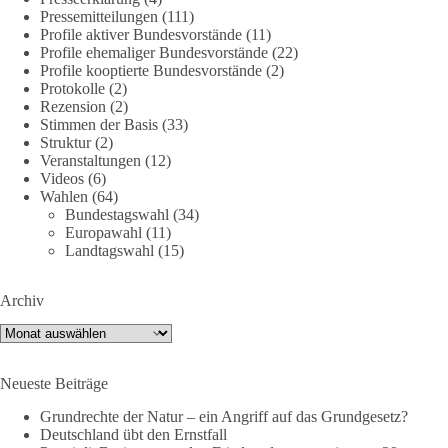
🕊 Wir wollen den Krieg mit Russland nicht!
Pressemitteilungen
(111)
Profile aktiver Bundesvorstände
(11)
Profile ehemaliger Bundesvorstände
(22)
Am 20. Juni 2026 fand in Berlin am Brandenburger Tor die
Profile kooptierte Bundesvorstände
(2)
Demonstration mit dem Motto „Russland ist nicht unser
Protokolle
(2)
Feind“ statt.
Rezension
(2)
Stimmen der Basis
(33)
Hier ein Auszug aus der Rede von der
Struktur
(2)
Veranstaltungen
(12)
Bundestagsabgeordneten Sevim Dağdelen (BSW).
Videos
(6)
Wahlen
(64)
„Wir müssen Nein sagen zu diesem stinkenden
Bundestagswahl
(34)
Revanchismus!“
Europawahl
(11)
Landtagswahl
(15)
👉 Hier geht es zum vollständigen Video:
https://www.youtube.com/live/a9hOswSNg4I?
Archiv
si=2b_C6GgNY9EB-rXw
Archiv
🟩🟩🟦🟦🟥🟥🟧🟧
Neueste Beiträge
❤️ Wir freuen uns über deine Unterstützung:
https://diebasis.de/spenden/
Grundrechte der Natur – ein Angriff auf das Grundgesetz?
Deutschland übt den Ernstfall