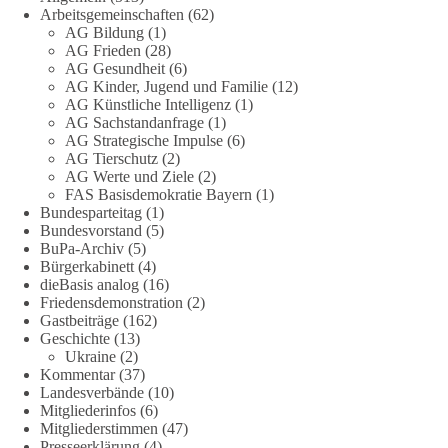
Fragen zu vermeiden. Sie lebt davon, Fragen offen zu stellen
Arbeitsgemeinschaften
(62)
und transparent zu beantworten.
AG Bildung
(1)
AG Frieden
(28)
AG Gesundheit
(6)
dieBasis fordert deshalb weiterhin eine unabhängige,
AG Kinder, Jugend und Familie
(12)
vollständige und transparente Aufarbeitung der Corona-Politik.
AG Künstliche Intelligenz
(1)
Ohne Denkverbote, ohne Vorverurteilungen und ohne Tabus.
AG Sachstandanfrage
(1)
AG Strategische Impulse
(6)
Quellen:
https://apnews.com/article/fauci-diaries-covid-origins-
AG Tierschutz
(2)
rand-paul-6b25da9f75a0becbaf2886ab22643e67
und
AG Werte und Ziele
(2)
FAS Basisdemokratie Bayern
(1)
https://www.tichyseinblick.de/kolumnen/aus-aller-welt/usa-
Bundesparteitag
(1)
tagebuch-fauci-corona-impfung/
Bundesvorstand
(5)
BuPa-Archiv
(5)
#dieBasis
#Corona
#Aufarbeitung
#Transparenz
#Demokratie
Bürgerkabinett
(4)
#Vertrauen
dieBasis analog
(16)
Friedensdemonstration
(2)
Gastbeiträge
(162)
Geschichte
(13)
239
36
60
Ukraine
(2)
Auf Facebook ansehen
Kommentar
(37)
Landesverbände
(10)
DieBasis
Mitgliederinfos
(6)
2 Tage(n) zuvor
Mitgliederstimmen
(47)
Presseerklärung
(4)