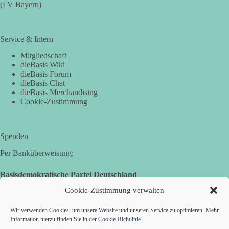
(LV Bayern)
Service & Intern
Mitgliedschaft
dieBasis Wiki
dieBasis Forum
dieBasis Chat
dieBasis Merchandising
Cookie-Zustimmung
Spenden
Per Banküberweisung:
Basisdemokratische Partei Deutschland
Volksbank Zollernalb
Cookie-Zustimmung verwalten
IBAN: DE16 6539 0120 0434 1370 06
Wir verwenden Cookies, um unsere Website und unseren Service zu optimieren. Mehr
BIC: GENODES1EBI
Information hierzu finden Sie in der
Cookie-Richtlinie
.