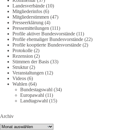
Kommentar
(37)
Landesverbände
(10)
DieBasis
Mitgliederinfos
(6)
2 Tage(n) zuvor
Mitgliederstimmen
(47)
Presseerklärung
(4)
🕊 Wir wollen den Krieg mit Russland nicht!
Pressemitteilungen
(111)
Profile aktiver Bundesvorstände
(11)
Profile ehemaliger Bundesvorstände
(22)
Am 20. Juni 2026 fand in Berlin am Brandenburger Tor die
Profile kooptierte Bundesvorstände
(2)
Demonstration mit dem Motto „Russland ist nicht unser
Protokolle
(2)
Feind“ statt.
Rezension
(2)
Stimmen der Basis
(33)
Hier ein Auszug aus der Rede von der
Struktur
(2)
Veranstaltungen
(12)
Bundestagsabgeordneten Sevim Dağdelen (BSW).
Videos
(6)
Wahlen
(64)
„Wir müssen Nein sagen zu diesem stinkenden
Bundestagswahl
(34)
Revanchismus!“
Europawahl
(11)
Landtagswahl
(15)
👉 Hier geht es zum vollständigen Video:
https://www.youtube.com/live/a9hOswSNg4I?
Archiv
si=2b_C6GgNY9EB-rXw
Archiv
🟩🟩🟦🟦🟥🟥🟧🟧