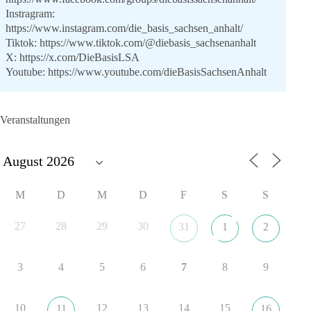
Instragram:
https://www.instagram.com/die_basis_sachsen_anhalt/
Tiktok:
https://www.tiktok.com/@diebasis_sachsenanhalt
X:
https://x.com/DieBasisLSA
Youtube:
https://www.youtube.com/dieBasisSachsenAnhalt
🟩🟩🟦🟦🟥🟥🟧🟧
Veranstaltungen
Like, teile und kommentiere unsere Beiträge, damit noch mehr
Menschen mitbekommen, wofür wir stehen und warum es sich
lohnt, dieBasis zu wählen.
Mehr Infos:
https://diebasis-st.de/wahlprogramm/
M
D
M
D
F
S
S
#dieBasis
#Landtagswahl
#SachsenAnhalt
#DeineStimmezählt
#jetztunterstützen
27
28
29
30
31
1
2
3
4
5
6
7
8
9
22
3
5
Auf Facebook ansehen
DieBasis
10
12
13
14
15
11
16