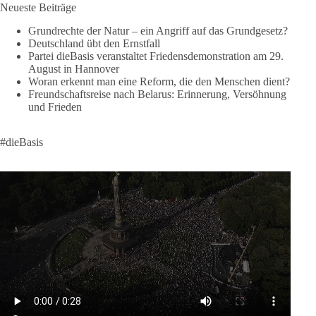
Neueste Beiträge
❤️ Wir freuen uns über deine Unterstützung:
https://diebasis.de/spenden/
Grundrechte der Natur – ein Angriff auf das Grundgesetz?
Deutschland übt den Ernstfall
Partei dieBasis veranstaltet Friedensdemonstration am 29.
#dieBasis
#frieden
#russandistnichtunserFeind
#friedenspartei
August in Hannover
Woran erkennt man eine Reform, die den Menschen dient?
Freundschaftsreise nach Belarus: Erinnerung, Versöhnung
und Frieden
377
168
37
Auf Facebook ansehen
DieBasis
#dieBasis
2 Tage(n) zuvor
Wusstest du, dass ein guter Antrag nicht besser oder schlechter
wird, nur weil er von einer bestimmten Partei kommt?
Sachsen-Anhalt braucht Lösungen für Schule, Pflege,
Wirtschaft, Infrastruktur und die Kommunen. Diese Probleme
werden nicht kleiner, wenn im Landtag zuerst auf Parteifarbe
und erst danach auf den Inhalt geschaut wird.
🟩🟩🟦🟦🟥🟥🟧🟧