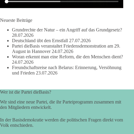
dieBasis Sachsen-Anhalt steht für Kooperation in Sachfragen.
Jeder Antrag soll danach bewertet werden, ob er dem Land
und den Menschen wirklich nützt.
Neueste Beiträge
Zustimmung, wenn ein Vorschlag sinnvoll ist. Ablehnung,
Grundrechte der Natur – ein Angriff auf das Grundgesetz?
wenn er Sachsen-Anhalt nicht weiterbringt.
28.07.2026
Deutschland übt den Ernstfall
27.07.2026
💬 Was ist dir wichtiger: der Absender eines Antrags oder das
Partei dieBasis veranstaltet Friedensdemonstration am 29.
Ergebnis für Sachsen-Anhalt?
August in Hannover
24.07.2026
Woran erkennt man eine Reform, die den Menschen dient?
24.07.2026
#dieBasis
#sachsenanhalt
#ltw2026
#landtagswahl
Freundschaftsreise nach Belarus: Erinnerung, Versöhnung
und Frieden
23.07.2026
👉 Folgen:
https://www.facebook.com/groups/diebasissachsenanhalt/
Wer ist die Partei dieBasis?
Wir sind eine neue Partei, die ihr Parteiprogramm zusammen mit
24
6
2
Auf Facebook ansehen
den Mitgliedern entwickelt.
DieBasis
In der Basisdemokratie werden die politischen Fragen direkt vom
2 Tage(n) zuvor
Volk entschieden.