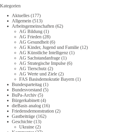
🟩🟩🟦🟦🟥🟥🟧🟧
Kategorien
Aktuelles
(177)
Eine demokratische Gesellschaft lebt nicht davon, unbequeme
Allgemein
(513)
Fragen zu vermeiden. Sie lebt davon, Fragen offen zu stellen
Arbeitsgemeinschaften
(62)
und transparent zu beantworten.
AG Bildung
(1)
AG Frieden
(28)
AG Gesundheit
(6)
dieBasis fordert deshalb weiterhin eine unabhängige,
AG Kinder, Jugend und Familie
(12)
vollständige und transparente Aufarbeitung der Corona-Politik.
AG Künstliche Intelligenz
(1)
Ohne Denkverbote, ohne Vorverurteilungen und ohne Tabus.
AG Sachstandanfrage
(1)
AG Strategische Impulse
(6)
Quellen:
https://apnews.com/article/fauci-diaries-covid-origins-
AG Tierschutz
(2)
rand-paul-6b25da9f75a0becbaf2886ab22643e67
und
AG Werte und Ziele
(2)
FAS Basisdemokratie Bayern
(1)
https://www.tichyseinblick.de/kolumnen/aus-aller-welt/usa-
Bundesparteitag
(1)
tagebuch-fauci-corona-impfung/
Bundesvorstand
(5)
BuPa-Archiv
(5)
#dieBasis
#Corona
#Aufarbeitung
#Transparenz
#Demokratie
Bürgerkabinett
(4)
#Vertrauen
dieBasis analog
(16)
Friedensdemonstration
(2)
Gastbeiträge
(162)
Geschichte
(13)
239
36
60
Ukraine
(2)
Auf Facebook ansehen