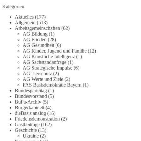
Grundgesetz?
Kategorien
Im Politischen Frühschoppen diskutieren die
Aktuelles
(177)
Teilnehmer das Verhältnis von Mensch, Natur und
Allgemein
(513)
Grundgesetz.
Arbeitsgemeinschaften
(62)
AG Bildung
(1)
AG Frieden
(28)
Beitrag der AG Strategische Impulse
AG Gesundheit
(6)
AG Kinder, Jugend und Familie
(12)
Kann die Natur Träger eigener Grundrechte sein?
AG Künstliche Intelligenz
(1)
Oder würde eine solche Entwicklung das
AG Sachstandanfrage
(1)
Fundament unseres Grundgesetzes sprengen? Mit
AG Strategische Impulse
(6)
AG Tierschutz
(2)
dieser grundsätzlichen Frage beschäftigte sich die
AG Werte und Ziele
(2)
Teilnehmer des Politischen Frühschoppens der
FAS Basisdemokratie Bayern
(1)
AG Strategische Impulse am 19. Juli 2026.
Bundesparteitag
(1)
Referent Frank Bothmann stellte die These auf,
Bundesvorstand
(5)
dass die derzeit in Teilen der Umweltbewegung
BuPa-Archiv
(5)
diskutierten „Grundrechte der Natur“ weit über
Bürgerkabinett
(4)
dieBasis analog
(16)
klassischen Naturschutz hinausreichen und
Friedensdemonstration
(2)
grundlegende Fragen zum Menschenbild, zum
Gastbeiträge
(162)
Rechtsstaat und zur Demokratie aufwerfen. [...]
Geschichte
(13)
Ukraine
(2)
👉 Hier weiterlesen:
https://diebasis-