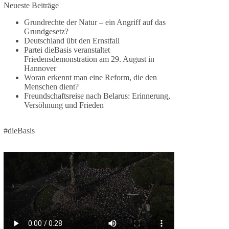
Jetzt dieBasis Sachsen-Anhalt unterstützen!
Neueste Beiträge
Grundrechte der Natur – ein Angriff auf das
Die Landtagswahl 2026 in Sachsen-Anhalt findet
Grundgesetz?
am 6. September statt. Die Inhalte stehen – jetzt
Deutschland übt den Ernstfall
müssen sie gesehen, geteilt und diskutiert werden.
Partei dieBasis veranstaltet
Friedensdemonstration am 29. August in
Folge unseren Kanälen:
Hannover
Facebook:
Woran erkennt man eine Reform, die den
Menschen dient?
https://www.facebook.com/groups/diebasissachse
Freundschaftsreise nach Belarus: Erinnerung,
nanhalt/
Versöhnung und Frieden
Instragram:
https://www.instagram.com/die_basis_sachsen_an
halt/
#dieBasis
Tiktok:
https://www.tiktok.com/@diebasis_sachsenanhalt
X:
https://x.com/DieBasisLSA
Youtube:
https://www.youtube.com/dieBasisSachsenAnhalt
🟩🟩🟦🟦🟥🟥🟧🟧
Like, teile und kommentiere unsere Beiträge,