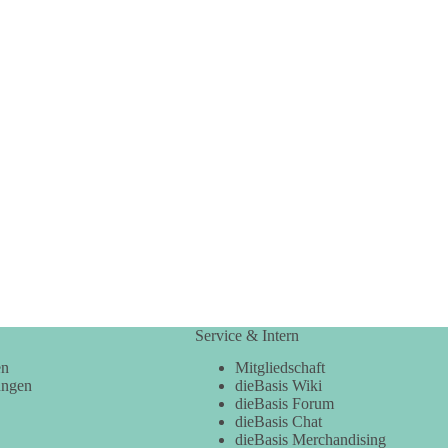
Service & Intern
en
Mitgliedschaft
ungen
dieBasis Wiki
dieBasis Forum
dieBasis Chat
dieBasis Merchandising