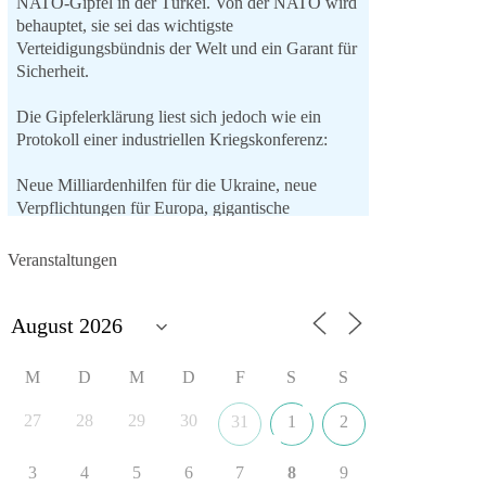
NATO-Gipfel in der Türkei. Von der NATO wird
behauptet, sie sei das wichtigste
Verteidigungsbündnis der Welt und ein Garant für
Sicherheit.
Die Gipfelerklärung liest sich jedoch wie ein
Protokoll einer industriellen Kriegskonferenz:
Neue Milliardenhilfen für die Ukraine, neue
Verpflichtungen für Europa, gigantische
Rüstungsdeals, Ausbau der
Verteidigungsindustrie, Modernisierung der
Veranstaltungen
Streitkräfte, ein klares Bekenntnis zur
militärischen Abschreckung und dazu die
Forderung, der Iran dürfe keine Kernwaffe
besitzen.
M
D
M
D
F
S
S
Und wo war der Austausch über eine
friedensorientierte Politik?
27
28
29
30
31
1
2
🟩🟩🟦🟦🟥🟥🟧🟧
3
4
5
6
7
8
9