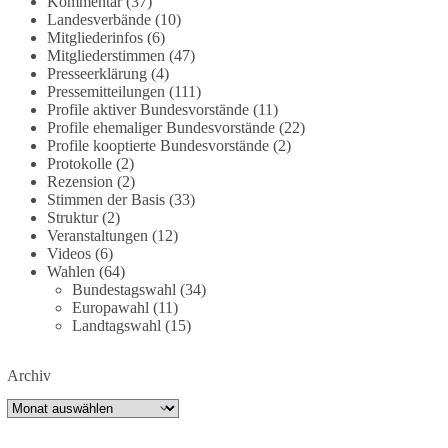
Kommentar
(37)
partei.de/2026/07/grundrechte-der-natur-ein-
Landesverbände
(10)
Mitgliederinfos
(6)
angriff-auf-das-grundgesetz/
Mitgliederstimmen
(47)
Presseerklärung
(4)
🟩🟩🟦🟦🟥🟥🟧🟧
Pressemitteilungen
(111)
Profile aktiver Bundesvorstände
(11)
Es ging weniger um fertige Antworten als um eine
Profile ehemaliger Bundesvorstände
(22)
Debatte darüber, wie Freiheit, Verantwortung,
Profile kooptierte Bundesvorstände
(2)
Protokolle
(2)
Naturschutz und Grundrechte in einer
Rezension
(2)
demokratischen Gesellschaft künftig miteinander
Stimmen der Basis
(33)
in Einklang gebracht werden können.
Struktur
(2)
Veranstaltungen
(12)
#dieBasis
#natur
#grundrechte
#grundgesetz
Videos
(6)
#demokratie
Wahlen
(64)
Bundestagswahl
(34)
Europawahl
(11)
Landtagswahl
(15)
38
7
8
Auf Facebook ansehen
Archiv
DieBasis
Archiv
2 Tage(n) zuvor