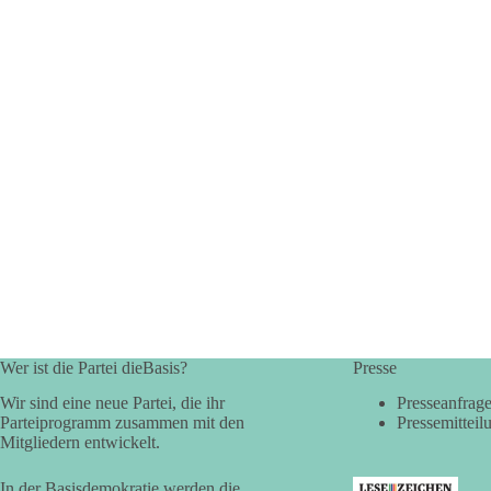
Wer ist die Partei dieBasis?
Presse
Wir sind eine neue Partei, die ihr
Presseanfrag
Parteiprogramm zusammen mit den
Pressemitteil
Mitgliedern entwickelt.
In der Basisdemokratie werden die