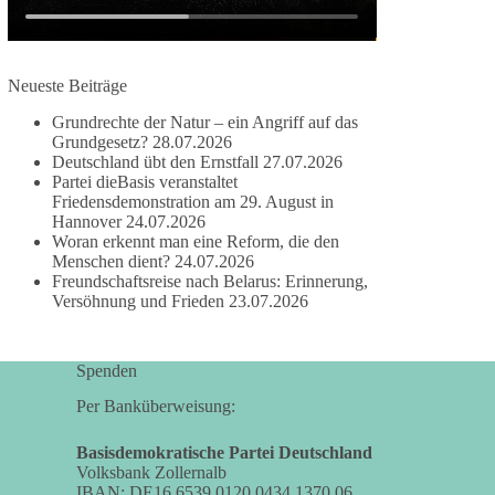
damit noch mehr Menschen mitbekommen, wofür
wir stehen und warum es sich lohnt, dieBasis zu
wählen.
Neueste Beiträge
Mehr Infos:
https://diebasis-st.de/wahlprogramm/
Grundrechte der Natur – ein Angriff auf das
#dieBasis
#Landtagswahl
#SachsenAnhalt
Grundgesetz?
28.07.2026
#DeineStimmezählt
#jetztunterstützen
Deutschland übt den Ernstfall
27.07.2026
Partei dieBasis veranstaltet
Friedensdemonstration am 29. August in
Hannover
24.07.2026
58
6
14
Woran erkennt man eine Reform, die den
Auf Facebook ansehen
Menschen dient?
24.07.2026
Freundschaftsreise nach Belarus: Erinnerung,
DieBasis
Versöhnung und Frieden
23.07.2026
2 Tage(n) zuvor
🔎 Über 100-mal keine Antwort.
Spenden
Anthony Fauci, Immunologe und Berater des
Per Banküberweisung:
ehemaligen US-Präsidenten, hat bei einer
Anhörung des US-Senats auf mehr als 100
Basisdemokratische Partei Deutschland
Volksbank Zollernalb
Fragen die Aussage verweigert. Die juristische
IBAN: DE16 6539 0120 0434 1370 06