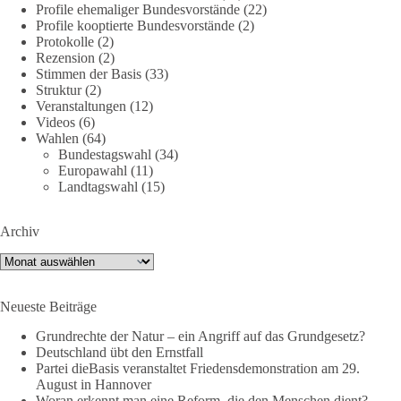
Profile ehemaliger Bundesvorstände
(22)
Die Landtagswahl 2026 in Sachsen-Anhalt findet am 6.
Profile kooptierte Bundesvorstände
(2)
September statt. Die Inhalte stehen – jetzt müssen sie gesehen,
Protokolle
(2)
geteilt und diskutiert werden.
Rezension
(2)
Stimmen der Basis
(33)
Folge unseren Kanälen:
Struktur
(2)
Veranstaltungen
(12)
Facebook:
Videos
(6)
https://www.facebook.com/groups/diebasissachsenanhalt/
Wahlen
(64)
Instragram:
Bundestagswahl
(34)
https://www.instagram.com/die_basis_sachsen_anhalt/
Europawahl
(11)
Tiktok:
https://www.tiktok.com/@diebasis_sachsenanhalt
Landtagswahl
(15)
X:
https://x.com/DieBasisLSA
Youtube:
https://www.youtube.com/dieBasisSachsenAnhalt
Archiv
🟩🟩🟦🟦🟥🟥🟧🟧
Archiv
Like, teile und kommentiere unsere Beiträge, damit noch mehr
Neueste Beiträge
Menschen mitbekommen, wofür wir stehen und warum es sich
lohnt, dieBasis zu wählen.
Grundrechte der Natur – ein Angriff auf das Grundgesetz?
Deutschland übt den Ernstfall
Mehr Infos:
https://diebasis-st.de/wahlprogramm/
Partei dieBasis veranstaltet Friedensdemonstration am 29.
August in Hannover
#dieBasis
#Landtagswahl
#SachsenAnhalt
Woran erkennt man eine Reform, die den Menschen dient?