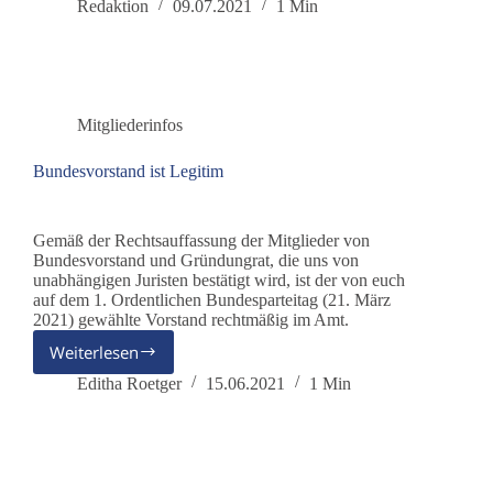
ist
Redaktion
09.07.2021
1 Min
zur
Bundestagswahl
2021
zugelassen
Mitgliederinfos
Bundesvorstand ist Legitim
Gemäß der Rechtsauffassung der Mitglieder von
Bundesvorstand und Gründungrat, die uns von
unabhängigen Juristen bestätigt wird, ist der von euch
auf dem 1. Ordentlichen Bundesparteitag (21. März
2021) gewählte Vorstand rechtmäßig im Amt.
Weiterlesen
Bundesvorstand
ist
Editha Roetger
15.06.2021
1 Min
Legitim