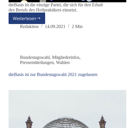
dieBasis ist die einzige Partei, die sich für den Erhalt
des Berufs des Heilpraktikers einsetzt.
Weiterlesen
dieBasis
setzt
Redaktion
14.09.2021
2 Min
sich
für
den
Erhalt
des
Bundestagswahl
,
Mitgliederinfos
,
Heilpraktikerberufes
Pressemitteilungen
,
Wahlen
ein
dieBasis ist zur Bundestagswahl 2021 zugelassen