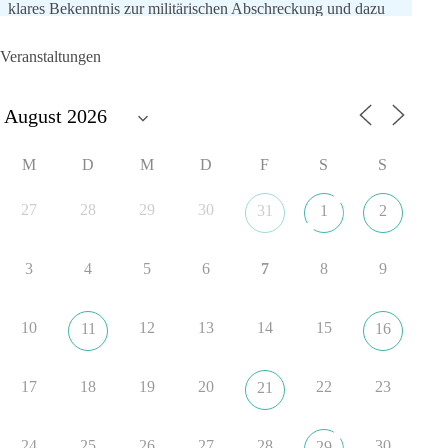
klares Bekenntnis zur militärischen Abschreckung und dazu
die Forderung, der Iran dürfe keine Kernwaffe besitzen.
Veranstaltungen
Und wo war der Austausch über eine friedensorientierte
Politik?
🟩🟩🟦🟦🟥🟥🟧🟧
M
D
M
D
F
S
S
dieBasis fordert als einzige Partei in Deutschland den Austritt
aus der NATO. Ein Gipfel, der mehr nach Rüstungsdeal als
27
28
29
30
31
1
2
nach Friedenspolitik klingt, wird niemals Sicherheit schaffen,
ob nun in Deutschland oder weltweit.
3
4
5
6
7
8
9
Quelle:
https://www.tagesschau.de/ausland/asien/nato-
erklaerung-ankara-100.html
10
12
13
14
15
11
16
#dieBasis
#NATO
#Gipfeltreffen
#Frieden
#Sicherheit
17
18
19
20
22
23
21
352
57
36
Auf Facebook ansehen
24
25
26
27
28
30
29