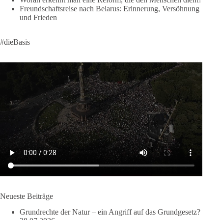
#DeineStimmezählt
#jetztunterstützen
Freundschaftsreise nach Belarus: Erinnerung, Versöhnung
und Frieden
58
6
14
Auf Facebook ansehen
#dieBasis
DieBasis
1 Tag zuvor
🔎 Über 100-mal keine Antwort.
Anthony Fauci, Immunologe und Berater des ehemaligen US-
Präsidenten, hat bei einer Anhörung des US-Senats auf mehr
als 100 Fragen die Aussage verweigert. Die juristische
Bewertung werden Gerichte und Ermittlungen klären – auch
auf Basis seines Tagebuches. Doch unabhängig davon zeigt
der Vorgang eines deutlich:
Die Corona-Zeit ist noch lange nicht aufgearbeitet.
Neueste Beiträge
Auch in Deutschland warten viele Menschen bis heute auf
Grundrechte der Natur – ein Angriff auf das Grundgesetz?
Antworten: