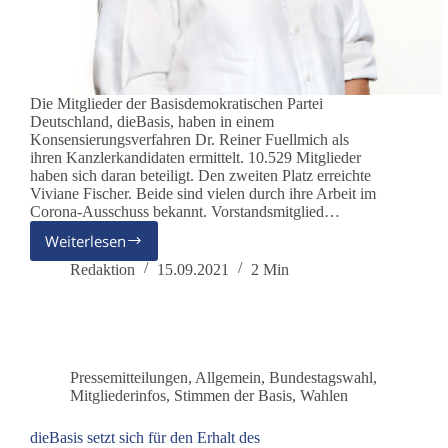
Die Mitglieder der Basisdemokratischen Partei
Deutschland, dieBasis, haben in einem
Konsensierungsverfahren Dr. Reiner Fuellmich als
ihren Kanzlerkandidaten ermittelt. 10.529 Mitglieder
haben sich daran beteiligt. Den zweiten Platz erreichte
Viviane Fischer. Beide sind vielen durch ihre Arbeit im
Corona-Ausschuss bekannt. Vorstandsmitglied…
Weiterlesen
dieBasis
konsensiert
Redaktion
15.09.2021
2 Min
Dr.
Reiner
Fuellmich
zum
Kanzlerkandidaten
Pressemitteilungen
,
Allgemein
,
Bundestagswahl
,
Mitgliederinfos
,
Stimmen der Basis
,
Wahlen
dieBasis setzt sich für den Erhalt des