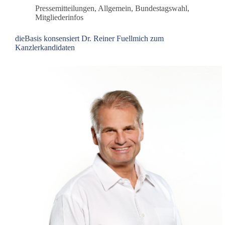
dieBasis
Pressemitteilungen
,
Allgemein
,
Bundestagswahl
,
antwortet
Mitgliederinfos
dieBasis konsensiert Dr. Reiner Fuellmich zum
Kanzlerkandidaten