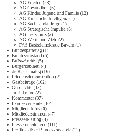
👉 Hier weiterlesen:
https://diebasis-
AG Frieden
(28)
AG Gesundheit
(6)
partei.de/2026/07/grundrechte-der-natur-ein-angriff-auf-das-
AG Kinder, Jugend und Familie
(12)
grundgesetz/
AG Künstliche Intelligenz
(1)
AG Sachstandanfrage
(1)
🟩🟩🟦🟦🟥🟥🟧🟧
AG Strategische Impulse
(6)
AG Tierschutz
(2)
Es ging weniger um fertige Antworten als um eine Debatte
AG Werte und Ziele
(2)
FAS Basisdemokratie Bayern
(1)
darüber, wie Freiheit, Verantwortung, Naturschutz und
Bundesparteitag
(1)
Grundrechte in einer demokratischen Gesellschaft künftig
Bundesvorstand
(5)
miteinander in Einklang gebracht werden können.
BuPa-Archiv
(5)
Bürgerkabinett
(4)
#dieBasis
#natur
#grundrechte
#grundgesetz
#demokratie
dieBasis analog
(16)
Friedensdemonstration
(2)
Gastbeiträge
(162)
Geschichte
(13)
38
7
8
Ukraine
(2)
Auf Facebook ansehen
Kommentar
(37)
Landesverbände
(10)
DieBasis
Mitgliederinfos
(6)
1 Tag zuvor
Mitgliederstimmen
(47)
Presseerklärung
(4)
Jetzt dieBasis Sachsen-Anhalt unterstützen!
Pressemitteilungen
(111)
Profile aktiver Bundesvorstände
(11)