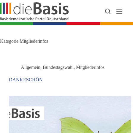
Zum
Inhalt
springen
Kategorie
Mitgliederinfos
Allgemein
,
Bundestagswahl
,
Mitgliederinfos
DANKESCHÖN