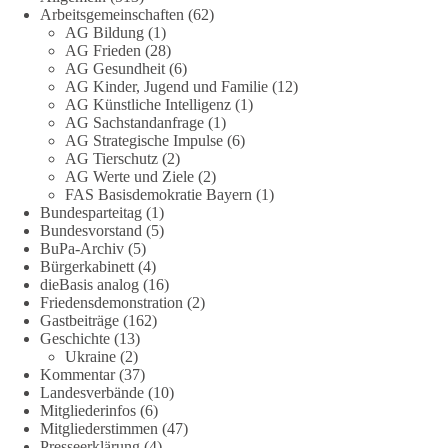
zum Rechtsstaat und zur Demokratie aufwerfen. [...]
Arbeitsgemeinschaften
(62)
AG Bildung
(1)
👉 Hier weiterlesen:
https://diebasis-
AG Frieden
(28)
AG Gesundheit
(6)
partei.de/2026/07/grundrechte-der-natur-ein-angriff-auf-das-
AG Kinder, Jugend und Familie
(12)
grundgesetz/
AG Künstliche Intelligenz
(1)
AG Sachstandanfrage
(1)
🟩🟩🟦🟦🟥🟥🟧🟧
AG Strategische Impulse
(6)
AG Tierschutz
(2)
Es ging weniger um fertige Antworten als um eine Debatte
AG Werte und Ziele
(2)
FAS Basisdemokratie Bayern
(1)
darüber, wie Freiheit, Verantwortung, Naturschutz und
Bundesparteitag
(1)
Grundrechte in einer demokratischen Gesellschaft künftig
Bundesvorstand
(5)
miteinander in Einklang gebracht werden können.
BuPa-Archiv
(5)
Bürgerkabinett
(4)
#dieBasis
#natur
#grundrechte
#grundgesetz
#demokratie
dieBasis analog
(16)
Friedensdemonstration
(2)
Gastbeiträge
(162)
Geschichte
(13)
38
7
8
Ukraine
(2)
Auf Facebook ansehen
Kommentar
(37)
Landesverbände
(10)
DieBasis
Mitgliederinfos
(6)
2 Tage(n) zuvor
Mitgliederstimmen
(47)
Presseerklärung
(4)