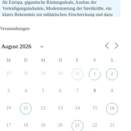
für Europa, gigantische Rüstungsdeals, Ausbau der
Verteidigungsindustrie, Modernisierung der Streitkräfte, ein
klares Bekenntnis zur militärischen Abschreckung und dazu
die Forderung, der Iran dürfe keine Kernwaffe besitzen.
Veranstaltungen
Und wo war der Austausch über eine friedensorientierte
Politik?
🟩🟩🟦🟦🟥🟥🟧🟧
M
D
M
D
F
S
S
dieBasis fordert als einzige Partei in Deutschland den Austritt
aus der NATO. Ein Gipfel, der mehr nach Rüstungsdeal als
27
28
29
30
31
1
2
nach Friedenspolitik klingt, wird niemals Sicherheit schaffen,
ob nun in Deutschland oder weltweit.
3
4
5
6
7
8
9
Quelle:
https://www.tagesschau.de/ausland/asien/nato-
erklaerung-ankara-100.html
10
12
13
14
15
11
16
#dieBasis
#NATO
#Gipfeltreffen
#Frieden
#Sicherheit
17
18
19
20
22
23
21