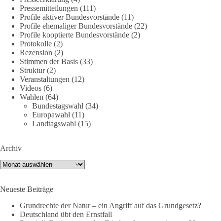
Jetzt dieBasis Sachsen-Anhalt unterstützen!
Pressemitteilungen
(111)
Profile aktiver Bundesvorstände
(11)
Profile ehemaliger Bundesvorstände
(22)
Die Landtagswahl 2026 in Sachsen-Anhalt findet am 6.
Profile kooptierte Bundesvorstände
(2)
September statt. Die Inhalte stehen – jetzt müssen sie gesehen,
Protokolle
(2)
geteilt und diskutiert werden.
Rezension
(2)
Stimmen der Basis
(33)
Folge unseren Kanälen:
Struktur
(2)
Veranstaltungen
(12)
Facebook:
Videos
(6)
https://www.facebook.com/groups/diebasissachsenanhalt/
Wahlen
(64)
Instragram:
Bundestagswahl
(34)
https://www.instagram.com/die_basis_sachsen_anhalt/
Europawahl
(11)
Tiktok:
https://www.tiktok.com/@diebasis_sachsenanhalt
Landtagswahl
(15)
X:
https://x.com/DieBasisLSA
Youtube:
https://www.youtube.com/dieBasisSachsenAnhalt
Archiv
🟩🟩🟦🟦🟥🟥🟧🟧
Archiv
Like, teile und kommentiere unsere Beiträge, damit noch mehr
Neueste Beiträge
Menschen mitbekommen, wofür wir stehen und warum es sich
lohnt, dieBasis zu wählen.
Grundrechte der Natur – ein Angriff auf das Grundgesetz?
Deutschland übt den Ernstfall
Mehr Infos:
https://diebasis-st.de/wahlprogramm/