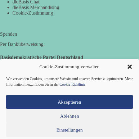
dieBasis Chat
Hier ein Auszug aus der Rede von der
dieBasis Merchandising
Cookie-Zustimmung
Bundestagsabgeordneten Sevim Dağdelen (BSW).
„Wir müssen Nein sagen zu diesem stinkenden
Revanchismus!“
Spenden
Per Banküberweisung:
👉 Hier geht es zum vollständigen Video:
https://www.youtube.com/live/a9hOswSNg4I?
Basisdemokratische Partei Deutschland
si=2b_C6GgNY9EB-rXw
Volksbank Zollernalb
Cookie-Zustimmung verwalten
IBAN: DE16 6539 0120 0434 1370 06
🟩🟩🟦🟦🟥🟥🟧🟧
Wir verwenden Cookies, um unsere Website und unseren Service zu optimieren. Mehr
BIC: GENODES1EBI
Information hierzu finden Sie in der
Cookie-Richtlinie
.
❤️ Wir freuen uns über deine Unterstützung:
https://diebasis.de/spenden/
Akzeptieren
#dieBasis
#frieden
#russandistnichtunserFeind
#friedenspartei
Ablehnen
527
233
48
Auf Facebook ansehen
Einstellungen
Mitglied werden
Kontakt
Cookie-Richtlinie (EU)
Datenschutzerklärung
Impressum