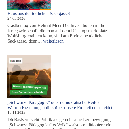
Raus aus der tödlichen Sackgasse!
24.05.2026
Gastbeitrag von Helmut Meer Die Investitionen in die
Kriegswirtschaft, die man auf dem Rüstungsmarktplatz in
Wolfsburg erahnen kann, sind am Ende eine tödliche
Raus
Sackgasse, denn…
weiterlesen
aus
der
tödlichen
Sackgasse!
„Schwarze Pädagogik“ oder demokratische Reife? –
Warum Erziehungspolitik über unsere Freiheit entscheidet
16.11.2025
DieBasis versteht Politik als gemeinsame Lernbewegung.
„Schwarze Pädagogik fürs Volk“ – also konditionierende