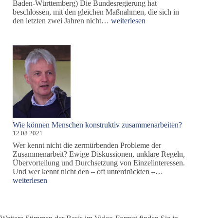
Baden-Württemberg) Die Bundesregierung hat
beschlossen, mit den gleichen Maßnahmen, die sich in
Wahnsinn
den letzten zwei Jahren nicht…
weiterlesen
ist,
immer
wieder
das
Gleiche
zu
tun
und
trotzdem
andere
Ergebnisse
Wie können Menschen konstruktiv zusammenarbeiten?
zu
12.08.2021
erwarten.
Wer kennt nicht die zermürbenden Probleme der
Zusammenarbeit? Ewige Diskussionen, unklare Regeln,
Übervorteilung und Durchsetzung von Einzelinteressen.
Wie
Und wer kennt nicht den – oft unterdrückten –…
können
weiterlesen
Menschen
konstruktiv
zusammenarbeite