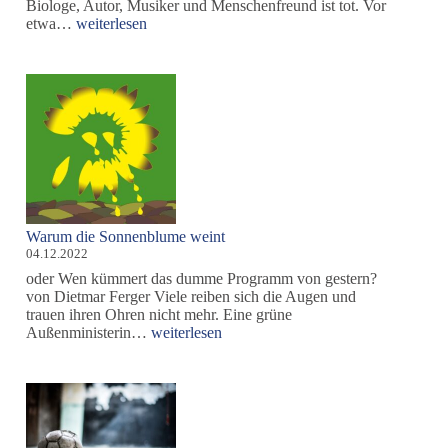
Biologe, Autor, Musiker und Menschenfreund ist tot. Vor
Nachruf
etwa…
weiterlesen
–
Clemens
Arvay
ist
von
uns
gegangen
Warum die Sonnenblume weint
04.12.2022
oder Wen kümmert das dumme Programm von gestern?
von Dietmar Ferger Viele reiben sich die Augen und
trauen ihren Ohren nicht mehr. Eine grüne
Warum
Außenministerin…
weiterlesen
die
Sonnenblume
weint