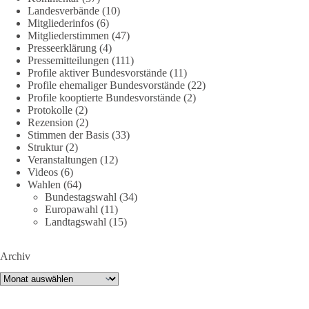
Landesverbände
(10)
DieBasis
Mitgliederinfos
(6)
2 Tage(n) zuvor
Mitgliederstimmen
(47)
Presseerklärung
(4)
Jetzt dieBasis Sachsen-Anhalt unterstützen!
Pressemitteilungen
(111)
Profile aktiver Bundesvorstände
(11)
Profile ehemaliger Bundesvorstände
(22)
Die Landtagswahl 2026 in Sachsen-Anhalt findet am 6.
Profile kooptierte Bundesvorstände
(2)
September statt. Die Inhalte stehen – jetzt müssen sie gesehen,
Protokolle
(2)
geteilt und diskutiert werden.
Rezension
(2)
Stimmen der Basis
(33)
Folge unseren Kanälen:
Struktur
(2)
Veranstaltungen
(12)
Facebook:
Videos
(6)
https://www.facebook.com/groups/diebasissachsenanhalt/
Wahlen
(64)
Instragram:
Bundestagswahl
(34)
https://www.instagram.com/die_basis_sachsen_anhalt/
Europawahl
(11)
Tiktok:
https://www.tiktok.com/@diebasis_sachsenanhalt
Landtagswahl
(15)
X:
https://x.com/DieBasisLSA
Youtube:
https://www.youtube.com/dieBasisSachsenAnhalt
Archiv
🟩🟩🟦🟦🟥🟥🟧🟧
Archiv
Like, teile und kommentiere unsere Beiträge, damit noch mehr