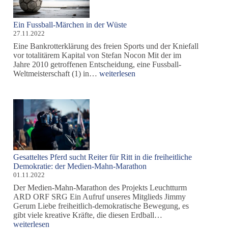
Ein Fussball-Märchen in der Wüste
27.11.2022
Eine Bankrotterklärung des freien Sports und der Kniefall
vor totalitärem Kapital von Stefan Nocon Mit der im
Jahre 2010 getroffenen Entscheidung, eine Fussball-
Ein
Weltmeisterschaft (1) in…
weiterlesen
Fussball-
Märchen
in
der
Wüste
Gesatteltes Pferd sucht Reiter für Ritt in die freiheitliche
Demokratie: der Medien-Mahn-Marathon
01.11.2022
Der Medien-Mahn-Marathon des Projekts Leuchtturm
ARD ORF SRG Ein Aufruf unseres Mitglieds Jimmy
Gerum Liebe freiheitlich-demokratische Bewegung, es
Gesatteltes
gibt viele kreative Kräfte, die diesen Erdball…
Pferd
weiterlesen