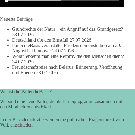
der Vorgang eines deutlich:
Die Corona-Zeit ist noch lange nicht aufgearbeitet.
Neueste Beiträge
Auch in Deutschland warten viele Menschen bis heute auf
Grundrechte der Natur – ein Angriff auf das Grundgesetz?
Antworten:
28.07.2026
Deutschland übt den Ernstfall
27.07.2026
❓ Wie wurden politische Entscheidungen getroffen?
Partei dieBasis veranstaltet Friedensdemonstration am 29.
August in Hannover
24.07.2026
❓ Welche Maßnahmen waren notwendig und welche nicht?
Woran erkennt man eine Reform, die den Menschen dient?
❓Und wer übernimmt die Verantwortung für die massiven
24.07.2026
Folgen für Kinder, Familien, Unternehmen und das Vertrauen
Freundschaftsreise nach Belarus: Erinnerung, Versöhnung
in unseren Rechtsstaat?
und Frieden
23.07.2026
🟩🟩🟦🟦🟥🟥🟧🟧
Wer ist die Partei dieBasis?
Eine demokratische Gesellschaft lebt nicht davon, unbequeme
Wir sind eine neue Partei, die ihr Parteiprogramm zusammen mit
Fragen zu vermeiden. Sie lebt davon, Fragen offen zu stellen
den Mitgliedern entwickelt.
und transparent zu beantworten.
In der Basisdemokratie werden die politischen Fragen direkt vom
dieBasis fordert deshalb weiterhin eine unabhängige,
Volk entschieden.
vollständige und transparente Aufarbeitung der Corona-Politik.
Ohne Denkverbote, ohne Vorverurteilungen und ohne Tabus.