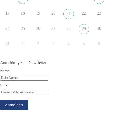
#dieBasis
#NATO
#Gipfeltreffen
#Frieden
#Sicherheit
17
18
19
20
22
23
21
352
57
36
Auf Facebook ansehen
24
25
26
27
28
30
29
DieBasis
2 Tage(n) zuvor
31
1
2
3
4
5
6
Grundrechte der Natur – ein Angriff auf das Grundgesetz?
Im Politischen Frühschoppen diskutieren die Teilnehmer das
Anmeldung zum Newsletter
Verhältnis von Mensch, Natur und Grundgesetz.
Name
Beitrag der AG Strategische Impulse
Email
Kann die Natur Träger eigener Grundrechte sein? Oder würde
eine solche Entwicklung das Fundament unseres
Grundgesetzes sprengen? Mit dieser grundsätzlichen Frage
beschäftigte sich die Teilnehmer des Politischen
Frühschoppens der AG Strategische Impulse am 19. Juli 2026.
Referent Frank Bothmann stellte die These auf, dass die