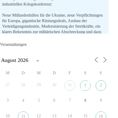
industriellen Kriegskonferenz:
Neue Milliardenhilfen für die Ukraine, neue Verpflichtungen
für Europa, gigantische Rüstungsdeals, Ausbau der
Verteidigungsindustrie, Modernisierung der Streitkräfte, ein
klares Bekenntnis zur militärischen Abschreckung und dazu
die Forderung, der Iran dürfe keine Kernwaffe besitzen.
Veranstaltungen
Und wo war der Austausch über eine friedensorientierte
Politik?
🟩🟩🟦🟦🟥🟥🟧🟧
M
D
M
D
F
S
S
dieBasis fordert als einzige Partei in Deutschland den Austritt
aus der NATO. Ein Gipfel, der mehr nach Rüstungsdeal als
27
28
29
30
31
1
2
nach Friedenspolitik klingt, wird niemals Sicherheit schaffen,
ob nun in Deutschland oder weltweit.
3
4
5
6
7
8
9
Quelle:
https://www.tagesschau.de/ausland/asien/nato-
erklaerung-ankara-100.html
10
12
13
14
15
11
16