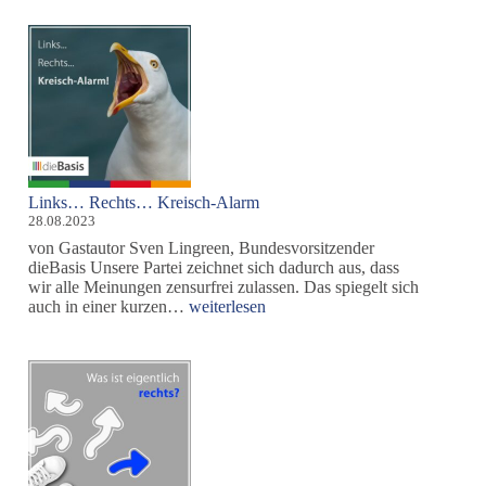
Schutzsc
für
Demokra
und
Rechtsst
Links… Rechts… Kreisch-Alarm
28.08.2023
von Gastautor Sven Lingreen, Bundesvorsitzender
dieBasis Unsere Partei zeichnet sich dadurch aus, dass
wir alle Meinungen zensurfrei zulassen. Das spiegelt sich
Links…
auch in einer kurzen…
weiterlesen
Rechts…
Kreisch-
Alarm