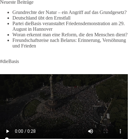
Neueste Beiträge
Menschen mitbekommen, wofür wir stehen und warum es sich
lohnt, dieBasis zu wählen.
Grundrechte der Natur – ein Angriff auf das Grundgesetz?
Deutschland übt den Ernstfall
Mehr Infos:
https://diebasis-st.de/wahlprogramm/
Partei dieBasis veranstaltet Friedensdemonstration am 29.
August in Hannover
#dieBasis
#Landtagswahl
#SachsenAnhalt
Woran erkennt man eine Reform, die den Menschen dient?
#DeineStimmezählt
#jetztunterstützen
Freundschaftsreise nach Belarus: Erinnerung, Versöhnung
und Frieden
58
6
14
Auf Facebook ansehen
#dieBasis
DieBasis
2 Tage(n) zuvor
🔎 Über 100-mal keine Antwort.
Anthony Fauci, Immunologe und Berater des ehemaligen US-
Präsidenten, hat bei einer Anhörung des US-Senats auf mehr
als 100 Fragen die Aussage verweigert. Die juristische
Bewertung werden Gerichte und Ermittlungen klären – auch
auf Basis seines Tagebuches. Doch unabhängig davon zeigt