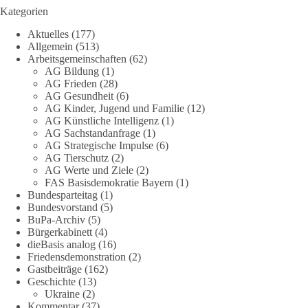
derzeit in Teilen der Umweltbewegung diskutierten
Kategorien
„Grundrechte der Natur“ weit über klassischen Naturschutz
Aktuelles
(177)
hinausreichen und grundlegende Fragen zum Menschenbild,
Allgemein
(513)
zum Rechtsstaat und zur Demokratie aufwerfen. [...]
Arbeitsgemeinschaften
(62)
AG Bildung
(1)
👉 Hier weiterlesen:
https://diebasis-
AG Frieden
(28)
AG Gesundheit
(6)
partei.de/2026/07/grundrechte-der-natur-ein-angriff-auf-das-
AG Kinder, Jugend und Familie
(12)
grundgesetz/
AG Künstliche Intelligenz
(1)
AG Sachstandanfrage
(1)
🟩🟩🟦🟦🟥🟥🟧🟧
AG Strategische Impulse
(6)
AG Tierschutz
(2)
Es ging weniger um fertige Antworten als um eine Debatte
AG Werte und Ziele
(2)
FAS Basisdemokratie Bayern
(1)
darüber, wie Freiheit, Verantwortung, Naturschutz und
Bundesparteitag
(1)
Grundrechte in einer demokratischen Gesellschaft künftig
Bundesvorstand
(5)
miteinander in Einklang gebracht werden können.
BuPa-Archiv
(5)
Bürgerkabinett
(4)
#dieBasis
#natur
#grundrechte
#grundgesetz
#demokratie
dieBasis analog
(16)
Friedensdemonstration
(2)
Gastbeiträge
(162)
Geschichte
(13)
38
7
8
Ukraine
(2)
Auf Facebook ansehen
Kommentar
(37)