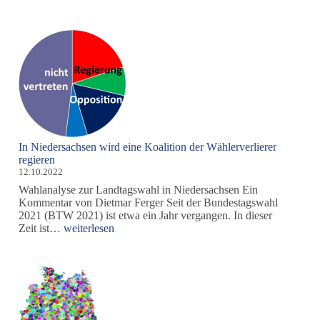
sucht
Reiter
für
Ritt
in
die
freiheitliche
Demokratie:
der
Medien-
Mahn-
In Niedersachsen wird eine Koalition der Wählerverlierer
Marathon
regieren
12.10.2022
Wahlanalyse zur Landtagswahl in Niedersachsen Ein
Kommentar von Dietmar Ferger Seit der Bundestagswahl
2021 (BTW 2021) ist etwa ein Jahr vergangen. In dieser
In
Zeit ist…
weiterlesen
Niedersachsen
wird
eine
Koalition
der
Wählerverlierer
regieren