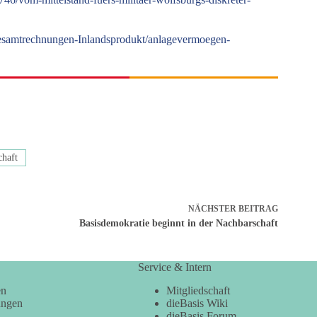
esamtrechnungen-Inlandsprodukt/anlagevermoegen-
chaft
NÄCHSTER
BEITRAG
Basisdemokratie beginnt in der Nachbarschaft
Service & Intern
en
Mitgliedschaft
ungen
dieBasis Wiki
dieBasis Forum