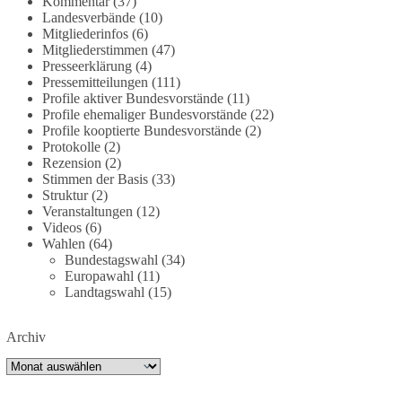
Kommentar
(37)
partei.de/2026/07/grundrechte-der-natur-ein-
Landesverbände
(10)
Mitgliederinfos
(6)
angriff-auf-das-grundgesetz/
Mitgliederstimmen
(47)
Presseerklärung
(4)
🟩🟩🟦🟦🟥🟥🟧🟧
Pressemitteilungen
(111)
Profile aktiver Bundesvorstände
(11)
Es ging weniger um fertige Antworten als um eine
Profile ehemaliger Bundesvorstände
(22)
Debatte darüber, wie Freiheit, Verantwortung,
Profile kooptierte Bundesvorstände
(2)
Protokolle
(2)
Naturschutz und Grundrechte in einer
Rezension
(2)
demokratischen Gesellschaft künftig miteinander
Stimmen der Basis
(33)
in Einklang gebracht werden können.
Struktur
(2)
Veranstaltungen
(12)
#dieBasis
#natur
#grundrechte
#grundgesetz
Videos
(6)
#demokratie
Wahlen
(64)
Bundestagswahl
(34)
Europawahl
(11)
Landtagswahl
(15)
38
7
8
Auf Facebook ansehen
Archiv
DieBasis
Archiv
1 Tag zuvor