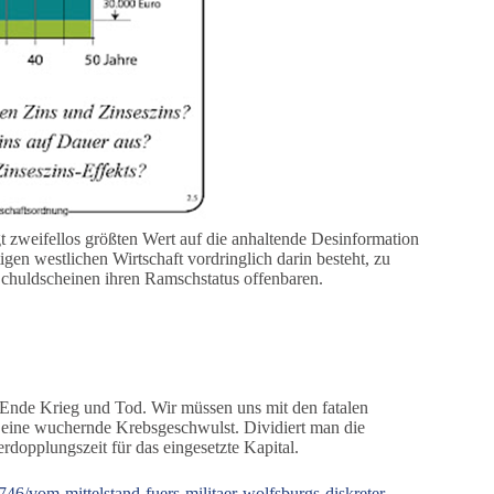
 zweifellos größten Wert auf die anhaltende Desinformation
en westlichen Wirtschaft vordringlich darin besteht, zu
chuldscheinen ihren Ramschstatus offenbaren.
m Ende Krieg und Tod. Wir müssen uns mit den fatalen
 eine wuchernde Krebsgeschwulst. Dividiert man die
rdopplungszeit für das eingesetzte Kapital.
46/vom-mittelstand-fuers-militaer-wolfsburgs-diskreter-