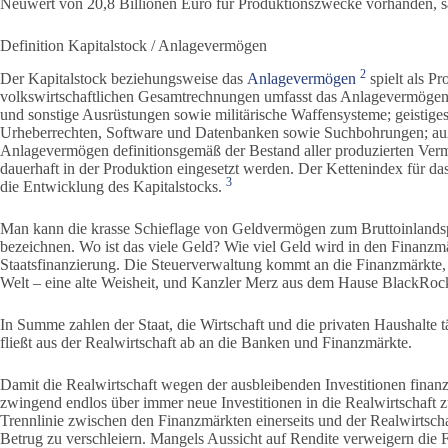
Neuwert von 20,8 Billionen Euro für Produktions­zwecke vorhanden, sa
Definition Kapitalstock / Anlagevermögen
2
Der Kapital­stock beziehungs­weise das
Anlagevermögen
spielt als Pr
volkswirtschaftlichen Gesamtrechnungen umfasst das Anlagevermög
und sonstige Ausrüstungen sowie militärische Waffensysteme; geistig
Urheberrechten, Software und Datenbanken sowie Suchbohrungen; auß
Anlagevermögen definitionsgemäß der Bestand aller produzierten Vermö
dauerhaft in der Produktion eingesetzt werden. Der Kettenindex für das
3
die Entwicklung des Kapitalstocks.
Man kann die krasse Schieflage von Geldvermögen zum Bruttoinlandspr
bezeichnen. Wo ist das viele Geld? Wie viel Geld wird in den Finanzmä
Staatsfinanzierung. Die Steuerverwaltung kommt an die Finanzmärkte, 
Welt – eine alte Weisheit, und Kanzler Merz aus dem Hause BlackRock 
In Summe zahlen der Staat, die Wirtschaft und die privaten Haushalte 
fließt aus der Realwirtschaft ab an die Banken und Finanzmärkte.
Damit die Realwirtschaft wegen der ausbleibenden Investitionen finanzi
zwingend endlos über immer neue Investitionen in die Realwirtschaft z
Trennlinie zwischen den Finanzmärkten einerseits und der Realwirtscha
Betrug zu verschleiern. Mangels Aussicht auf Rendite verweigern die Fi