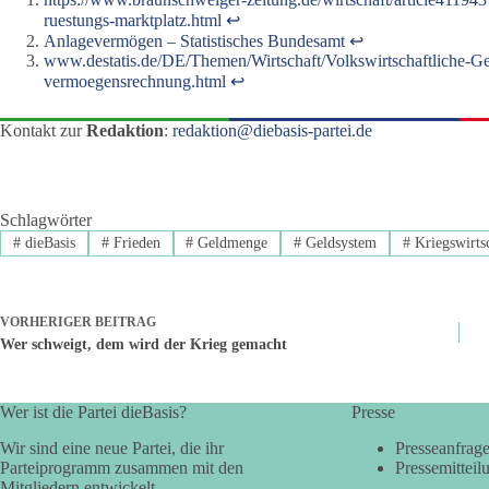
ruestungs-marktplatz.html
↩︎
Anlagevermögen – Statistisches Bundesamt
↩︎
www.destatis.de/DE/Themen/Wirtschaft/Volkswirtschaftliche-G
vermoegensrechnung.html
↩︎
Kontakt zur
Redaktion
:
redaktion@diebasis-partei.de
Schlagwörter
#
dieBasis
#
Frieden
#
Geldmenge
#
Geldsystem
#
Kriegswirts
VORHERIGER
BEITRAG
Wer schweigt, dem wird der Krieg gemacht
Wer ist die Partei dieBasis?
Presse
Wir sind eine neue Partei, die ihr
Presseanfrag
Parteiprogramm zusammen mit den
Pressemitteil
Mitgliedern entwickelt.