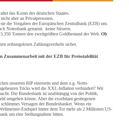
ltet das Konto des deutschen Staates.
 nicht aber an Privatpersonen.
etzt sie die Vorgaben der Europäischen Zentralbank (EZB) um.
uch Notenbank genannt. keine Steuern.
 3.350 Tonnen den zweitgrößten Goldbestand der Welt.
Ob
einen reibungslosen Zahlungsverkehr sicher.
in Zusammenarbeit mit der EZB für Preisstabilität
chen unserem BIP einerseits und dem o.g. Netto-
ngeheuren Tricks wird die XXL-Inflation verhindert? Wir
macht. Die Bundesbank ist unabhängig von der Politik,
 Geld umgehen könne. Aber die exorbitant gestiegenen
in schlimmes Versagen der Bundesbanker. Wenn ein
 Weltmeister-Endspiel hinter dem Tor mehr als 2 Millionen US-
sbank um eine Stellungnahme bitten.