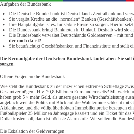
Aufgaben der Bundesbank
Die Deutsche Bundesbank ist Deutschlands Zentralbank und verwa
Sie vergibt Kredite an die „normalen“ Banken (Geschäftsbanken),
Ihre Hauptaufgabe ist es, für stabile Preise zu sorgen. Hierfür s
Die Bundesbank bringt Banknoten in Umlauf. Deshalb wird sie a
Die Bundesbank verwaltet Deutschlands Goldreserven – mit rund
der noch da ist?
Sie beaufsichtigt Geschäftsbanken und Finanzinstitute und stellt 
Die Kernaufgabe der Deutschen Bundesbank lautet aber: Sie soll 
sorgen.
Offene Fragen an die Bundesbank
Wie steht die Bundesbank zu der inzwischen extremen Schieflage zwis
Gesamtvermögen i.H.v. 20,8 Billionen Euro andererseits? Mit welch u
haben grob 5 × mehr Geld, als unsere gesamte Wirtschaftsleistung aus
angeblich weil die Politik mit Blick auf die Wahltermine schlecht mit
Aktienkurse, und die völlig überhöhten Immobilienpreise bezeugen e
Fußballspieler 25 Millionen Jahresgage kassiert und ein Ticket für das
Dollar kosten soll, dann ist höchste Alarmstufe. Wir sollten die Bunde
Die Eskalation der Geldvermögen