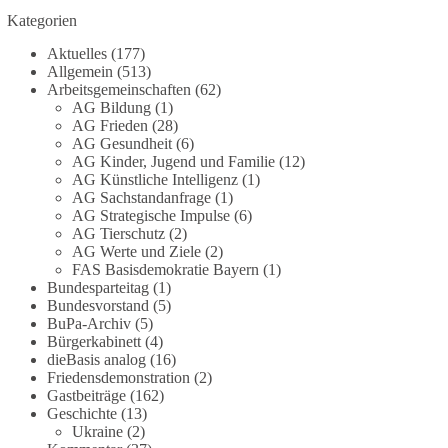
Grundgesetz?
Kategorien
Im Politischen Frühschoppen diskutieren die
Aktuelles
(177)
Teilnehmer das Verhältnis von Mensch, Natur und
Allgemein
(513)
Grundgesetz.
Arbeitsgemeinschaften
(62)
AG Bildung
(1)
AG Frieden
(28)
Beitrag der AG Strategische Impulse
AG Gesundheit
(6)
AG Kinder, Jugend und Familie
(12)
Kann die Natur Träger eigener Grundrechte sein?
AG Künstliche Intelligenz
(1)
Oder würde eine solche Entwicklung das
AG Sachstandanfrage
(1)
Fundament unseres Grundgesetzes sprengen? Mit
AG Strategische Impulse
(6)
AG Tierschutz
(2)
dieser grundsätzlichen Frage beschäftigte sich die
AG Werte und Ziele
(2)
Teilnehmer des Politischen Frühschoppens der
FAS Basisdemokratie Bayern
(1)
AG Strategische Impulse am 19. Juli 2026.
Bundesparteitag
(1)
Referent Frank Bothmann stellte die These auf,
Bundesvorstand
(5)
dass die derzeit in Teilen der Umweltbewegung
BuPa-Archiv
(5)
diskutierten „Grundrechte der Natur“ weit über
Bürgerkabinett
(4)
dieBasis analog
(16)
klassischen Naturschutz hinausreichen und
Friedensdemonstration
(2)
grundlegende Fragen zum Menschenbild, zum
Gastbeiträge
(162)
Rechtsstaat und zur Demokratie aufwerfen. [...]
Geschichte
(13)
Ukraine
(2)
👉 Hier weiterlesen:
https://diebasis-