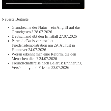
damit noch mehr Menschen mitbekommen, wofür
wir stehen und warum es sich lohnt, dieBasis zu
wählen.
Neueste Beiträge
Mehr Infos:
https://diebasis-st.de/wahlprogramm/
Grundrechte der Natur – ein Angriff auf das
#dieBasis
#Landtagswahl
#SachsenAnhalt
Grundgesetz?
28.07.2026
#DeineStimmezählt
#jetztunterstützen
Deutschland übt den Ernstfall
27.07.2026
Partei dieBasis veranstaltet
Friedensdemonstration am 29. August in
Hannover
24.07.2026
58
6
14
Woran erkennt man eine Reform, die den
Auf Facebook ansehen
Menschen dient?
24.07.2026
Freundschaftsreise nach Belarus: Erinnerung,
DieBasis
Versöhnung und Frieden
23.07.2026
1 Tag zuvor
🔎 Über 100-mal keine Antwort.
Anthony Fauci, Immunologe und Berater des
ehemaligen US-Präsidenten, hat bei einer
Anhörung des US-Senats auf mehr als 100
Fragen die Aussage verweigert. Die juristische