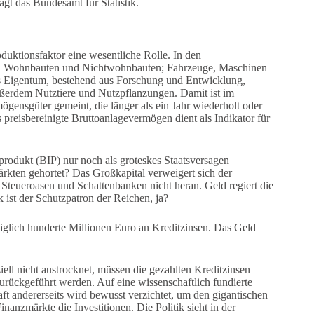
gt das Bundesamt für Statistik.
oduktions­faktor eine wesentliche Rolle. In den
en Wohnbauten und Nichtwohnbauten; Fahrzeuge, Maschinen
es Eigentum, bestehend aus Forschung und Entwicklung,
erdem Nutztiere und Nutzpflanzungen. Damit ist im
gensgüter gemeint, die länger als ein Jahr wiederholt oder
 preisbereinigte Bruttoanlage­vermögen dient als Indikator für
odukt (BIP) nur noch als groteskes Staatsversagen
rkten gehortet? Das Großkapital verweigert sich der
Steueroasen und Schattenbanken nicht heran. Geld regiert die
ist der Schutzpatron der Reichen, ja?
täglich hunderte Millionen Euro an Kreditzinsen. Das Geld
ell nicht austrocknet, müssen die gezahlten Kreditzinsen
urückgeführt werden. Auf eine wissenschaftlich fundierte
ft andererseits wird bewusst verzichtet, um den gigantischen
nanzmärkte die Investitionen. Die Politik sieht in der