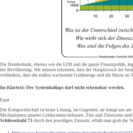
Die Bundesbank, ebenso wie die EZB und die ganze Finanzpolitik, legt
der Bevölkerung. Wir müssen erkennen, dass der Hauptzweck der heutig
verhindern, dass die endlos wachsende Geldmenge und die Masse an S
Im Klartext: Der Systemkollaps darf nicht erkennbar werden.
Fazit
Die Kriegswirtschaft ist keine Lösung, im Gegenteil, sie bringt uns a
Mechanismen unseres Geldsystems befassen. Zins und Zinseszins sind
Schlüsselzahl 73
durch den jeweiligen Zinssatz, erhält man grob die Ve
https://www.braunschweiger-zeitung.de/wirtschaft/article4119437