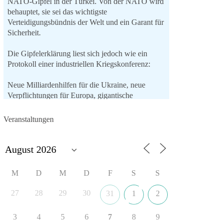
NATO-Gipfel in der Türkei. Von der NATO wird
behauptet, sie sei das wichtigste
Verteidigungsbündnis der Welt und ein Garant für
Sicherheit.
Die Gipfelerklärung liest sich jedoch wie ein
Protokoll einer industriellen Kriegskonferenz:
Neue Milliardenhilfen für die Ukraine, neue
Verpflichtungen für Europa, gigantische
Rüstungsdeals, Ausbau der
Verteidigungsindustrie, Modernisierung der
Veranstaltungen
Streitkräfte, ein klares Bekenntnis zur
militärischen Abschreckung und dazu die
Forderung, der Iran dürfe keine Kernwaffe
besitzen.
M
D
M
D
F
S
S
Und wo war der Austausch über eine
friedensorientierte Politik?
27
28
29
30
31
1
2
🟩🟩🟦🟦🟥🟥🟧🟧
3
4
5
6
7
8
9