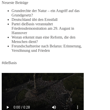
Jetzt dieBasis Sachsen-Anhalt unterstützen!
Neueste Beiträge
Grundrechte der Natur – ein Angriff auf das
Die Landtagswahl 2026 in Sachsen-Anhalt findet
Grundgesetz?
am 6. September statt. Die Inhalte stehen – jetzt
Deutschland übt den Ernstfall
müssen sie gesehen, geteilt und diskutiert werden.
Partei dieBasis veranstaltet
Friedensdemonstration am 29. August in
Folge unseren Kanälen:
Hannover
Facebook:
Woran erkennt man eine Reform, die den
Menschen dient?
https://www.facebook.com/groups/diebasissachse
Freundschaftsreise nach Belarus: Erinnerung,
nanhalt/
Versöhnung und Frieden
Instragram:
https://www.instagram.com/die_basis_sachsen_an
halt/
#dieBasis
Tiktok:
https://www.tiktok.com/@diebasis_sachsenanhalt
X:
https://x.com/DieBasisLSA
Youtube:
https://www.youtube.com/dieBasisSachsenAnhalt
🟩🟩🟦🟦🟥🟥🟧🟧
Like, teile und kommentiere unsere Beiträge,