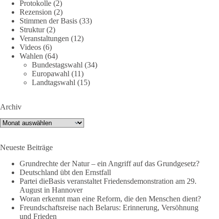
Protokolle
(2)
Feind“ statt.
Rezension
(2)
Stimmen der Basis
(33)
Hier ein Auszug aus der Rede von der
Struktur
(2)
Veranstaltungen
(12)
Bundestagsabgeordneten Sevim Dağdelen (BSW).
Videos
(6)
Wahlen
(64)
„Wir müssen Nein sagen zu diesem stinkenden
Bundestagswahl
(34)
Revanchismus!“
Europawahl
(11)
Landtagswahl
(15)
👉 Hier geht es zum vollständigen Video:
https://www.youtube.com/live/a9hOswSNg4I?
Archiv
si=2b_C6GgNY9EB-rXw
Archiv
🟩🟩🟦🟦🟥🟥🟧🟧
Neueste Beiträge
❤️ Wir freuen uns über deine Unterstützung:
https://diebasis.de/spenden/
Grundrechte der Natur – ein Angriff auf das Grundgesetz?
Deutschland übt den Ernstfall
Partei dieBasis veranstaltet Friedensdemonstration am 29.
#dieBasis
#frieden
#russandistnichtunserFeind
#friedenspartei
August in Hannover
Woran erkennt man eine Reform, die den Menschen dient?
Freundschaftsreise nach Belarus: Erinnerung, Versöhnung
und Frieden
377
168
37
Auf Facebook ansehen