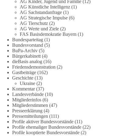
AG Kinder, Jugend und Familie
(12)
vollständige und transparente Aufarbeitung der Corona-Politik.
AG Künstliche Intelligenz
(1)
Ohne Denkverbote, ohne Vorverurteilungen und ohne Tabus.
AG Sachstandanfrage
(1)
AG Strategische Impulse
(6)
Quellen:
https://apnews.com/article/fauci-diaries-covid-origins-
AG Tierschutz
(2)
rand-paul-6b25da9f75a0becbaf2886ab22643e67
und
AG Werte und Ziele
(2)
FAS Basisdemokratie Bayern
(1)
https://www.tichyseinblick.de/kolumnen/aus-aller-welt/usa-
Bundesparteitag
(1)
tagebuch-fauci-corona-impfung/
Bundesvorstand
(5)
BuPa-Archiv
(5)
#dieBasis
#Corona
#Aufarbeitung
#Transparenz
#Demokratie
Bürgerkabinett
(4)
#Vertrauen
dieBasis analog
(16)
Friedensdemonstration
(2)
Gastbeiträge
(162)
Geschichte
(13)
239
36
60
Ukraine
(2)
Auf Facebook ansehen
Kommentar
(37)
Landesverbände
(10)
DieBasis
Mitgliederinfos
(6)
1 Tag zuvor
Mitgliederstimmen
(47)
Presseerklärung
(4)
🕊 Wir wollen den Krieg mit Russland nicht!
Pressemitteilungen
(111)
Profile aktiver Bundesvorstände
(11)
Profile ehemaliger Bundesvorstände
(22)
Am 20. Juni 2026 fand in Berlin am Brandenburger Tor die
Profile kooptierte Bundesvorstände
(2)
Demonstration mit dem Motto „Russland ist nicht unser