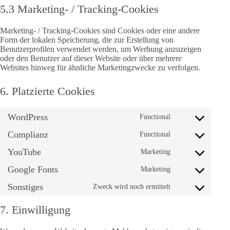
5.3 Marketing- / Tracking-Cookies
Marketing- / Tracking-Cookies sind Cookies oder eine andere
Form der lokalen Speicherung, die zur Erstellung von
Benutzerprofilen verwendet werden, um Werbung anzuzeigen
oder den Benutzer auf dieser Website oder über mehrere
Websites hinweg für ähnliche Marketingzwecke zu verfolgen.
6. Platzierte Cookies
WordPress
Functional
Consent
to
Complianz
Functional
service
Consent
wordpress
to
YouTube
Marketing
service
Consent
complianz
to
Google Fonts
Marketing
service
Consent
youtube
to
Sonstiges
Zweck wird noch ermittelt
service
Consent
google-
to
fonts
service
7. Einwilligung
sonstiges