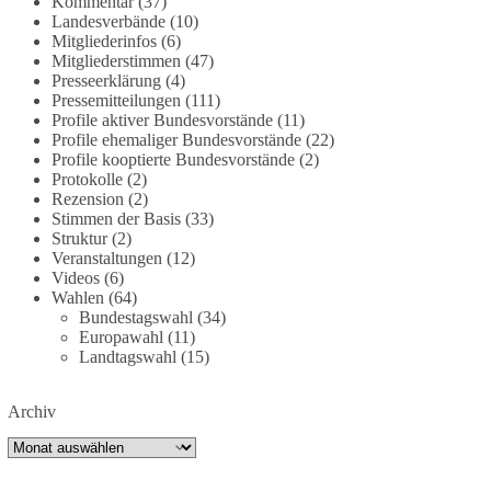
Kommentar
(37)
partei.de/2026/07/grundrechte-der-natur-ein-
Landesverbände
(10)
Mitgliederinfos
(6)
angriff-auf-das-grundgesetz/
Mitgliederstimmen
(47)
Presseerklärung
(4)
🟩🟩🟦🟦🟥🟥🟧🟧
Pressemitteilungen
(111)
Profile aktiver Bundesvorstände
(11)
Es ging weniger um fertige Antworten als um eine
Profile ehemaliger Bundesvorstände
(22)
Debatte darüber, wie Freiheit, Verantwortung,
Profile kooptierte Bundesvorstände
(2)
Protokolle
(2)
Naturschutz und Grundrechte in einer
Rezension
(2)
demokratischen Gesellschaft künftig miteinander
Stimmen der Basis
(33)
in Einklang gebracht werden können.
Struktur
(2)
Veranstaltungen
(12)
#dieBasis
#natur
#grundrechte
#grundgesetz
Videos
(6)
#demokratie
Wahlen
(64)
Bundestagswahl
(34)
Europawahl
(11)
Landtagswahl
(15)
38
7
8
Auf Facebook ansehen
Archiv
DieBasis
Archiv
2 Tage(n) zuvor