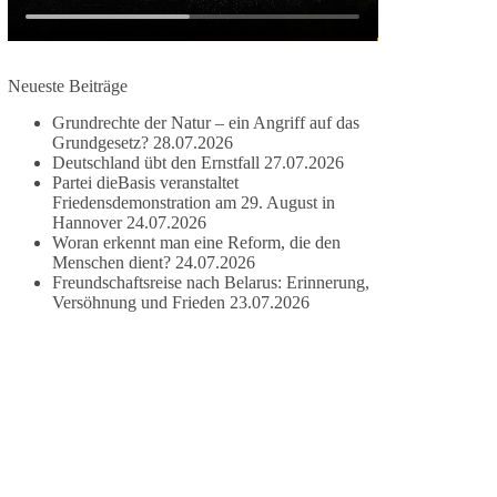
damit noch mehr Menschen mitbekommen, wofür
wir stehen und warum es sich lohnt, dieBasis zu
wählen.
Neueste Beiträge
Mehr Infos:
https://diebasis-st.de/wahlprogramm/
Grundrechte der Natur – ein Angriff auf das
#dieBasis
#Landtagswahl
#SachsenAnhalt
Grundgesetz?
28.07.2026
#DeineStimmezählt
#jetztunterstützen
Deutschland übt den Ernstfall
27.07.2026
Partei dieBasis veranstaltet
Friedensdemonstration am 29. August in
Hannover
24.07.2026
58
6
14
Woran erkennt man eine Reform, die den
Auf Facebook ansehen
Menschen dient?
24.07.2026
Freundschaftsreise nach Belarus: Erinnerung,
DieBasis
Versöhnung und Frieden
23.07.2026
2 Tage(n) zuvor
🔎 Über 100-mal keine Antwort.
Anthony Fauci, Immunologe und Berater des
ehemaligen US-Präsidenten, hat bei einer
Anhörung des US-Senats auf mehr als 100
Fragen die Aussage verweigert. Die juristische