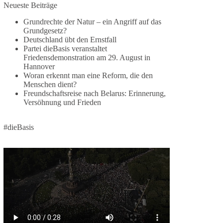
Jetzt dieBasis Sachsen-Anhalt unterstützen!
Neueste Beiträge
Grundrechte der Natur – ein Angriff auf das
Die Landtagswahl 2026 in Sachsen-Anhalt findet
Grundgesetz?
am 6. September statt. Die Inhalte stehen – jetzt
Deutschland übt den Ernstfall
müssen sie gesehen, geteilt und diskutiert werden.
Partei dieBasis veranstaltet
Friedensdemonstration am 29. August in
Folge unseren Kanälen:
Hannover
Facebook:
Woran erkennt man eine Reform, die den
Menschen dient?
https://www.facebook.com/groups/diebasissachse
Freundschaftsreise nach Belarus: Erinnerung,
nanhalt/
Versöhnung und Frieden
Instragram:
https://www.instagram.com/die_basis_sachsen_an
halt/
#dieBasis
Tiktok:
https://www.tiktok.com/@diebasis_sachsenanhalt
X:
https://x.com/DieBasisLSA
Youtube:
https://www.youtube.com/dieBasisSachsenAnhalt
🟩🟩🟦🟦🟥🟥🟧🟧
Like, teile und kommentiere unsere Beiträge,