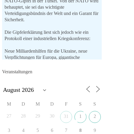
NATO-Gipfel in der Türkei. Von der NATO wird
behauptet, sie sei das wichtigste
Verteidigungsbündnis der Welt und ein Garant für
Sicherheit.
Die Gipfelerklärung liest sich jedoch wie ein
Protokoll einer industriellen Kriegskonferenz:
Neue Milliardenhilfen für die Ukraine, neue
Verpflichtungen für Europa, gigantische
Rüstungsdeals, Ausbau der
Verteidigungsindustrie, Modernisierung der
Veranstaltungen
Streitkräfte, ein klares Bekenntnis zur
militärischen Abschreckung und dazu die
Forderung, der Iran dürfe keine Kernwaffe
besitzen.
M
D
M
D
F
S
S
Und wo war der Austausch über eine
friedensorientierte Politik?
27
28
29
30
31
1
2
🟩🟩🟦🟦🟥🟥🟧🟧
3
4
5
6
7
8
9