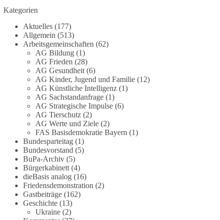
Grundgesetz?
Kategorien
Im Politischen Frühschoppen diskutieren die
Aktuelles
(177)
Teilnehmer das Verhältnis von Mensch, Natur und
Allgemein
(513)
Grundgesetz.
Arbeitsgemeinschaften
(62)
AG Bildung
(1)
AG Frieden
(28)
Beitrag der AG Strategische Impulse
AG Gesundheit
(6)
AG Kinder, Jugend und Familie
(12)
Kann die Natur Träger eigener Grundrechte sein?
AG Künstliche Intelligenz
(1)
Oder würde eine solche Entwicklung das
AG Sachstandanfrage
(1)
Fundament unseres Grundgesetzes sprengen? Mit
AG Strategische Impulse
(6)
AG Tierschutz
(2)
dieser grundsätzlichen Frage beschäftigte sich die
AG Werte und Ziele
(2)
Teilnehmer des Politischen Frühschoppens der
FAS Basisdemokratie Bayern
(1)
AG Strategische Impulse am 19. Juli 2026.
Bundesparteitag
(1)
Referent Frank Bothmann stellte die These auf,
Bundesvorstand
(5)
dass die derzeit in Teilen der Umweltbewegung
BuPa-Archiv
(5)
diskutierten „Grundrechte der Natur“ weit über
Bürgerkabinett
(4)
dieBasis analog
(16)
klassischen Naturschutz hinausreichen und
Friedensdemonstration
(2)
grundlegende Fragen zum Menschenbild, zum
Gastbeiträge
(162)
Rechtsstaat und zur Demokratie aufwerfen. [...]
Geschichte
(13)
Ukraine
(2)
👉 Hier weiterlesen:
https://diebasis-