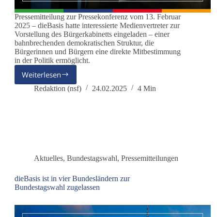
Pressemitteilung zur Pressekonferenz vom 13. Februar
2025 – dieBasis hatte interessierte Medienvertreter zur
Vorstellung des Bürgerkabinetts eingeladen – einer
bahnbrechenden demokratischen Struktur, die
Bürgerinnen und Bürgern eine direkte Mitbestimmung
in der Politik ermöglicht.
Weiterlesen
dieBasis
Bürgerkabinett:
Redaktion (nsf)
24.02.2025
4 Min
direkte
Mitbestimmung
in
der
Politik
ermöglichen
Aktuelles
,
Bundestagswahl
,
Pressemitteilungen
dieBasis ist in vier Bundesländern zur
Bundestagswahl zugelassen