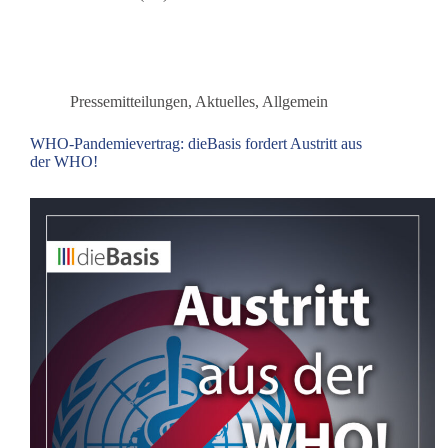
Bundesparteitag
der
Partei
dieBasis
in
Pressemitteilungen
,
Aktuelles
,
Allgemein
Blankenfelde-
Mahlow
WHO-Pandemievertrag: dieBasis fordert Austritt aus
der WHO!