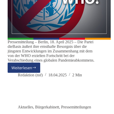
Pressemitteilung – Berlin, 18. April 2025 – Die Partei
dieBasis äußert ihre ernsthafte Besorgnis über die
jüngsten Entwicklungen im Zusammenhang mit dem
von der WHO erzielten Fortschritt bei der
Verabschiedung eines globalen Pandemieabkommens.
Weiterlesen
WHO-
Pandemievertrag:
Redaktion (nsf)
18.04.2025
2 Min
dieBasis
fordert
Austritt
aus
der
WHO!
Aktuelles
,
Bürgerkabinett
,
Pressemitteilungen