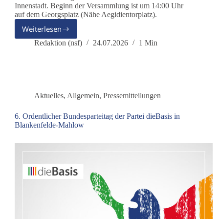
Innenstadt. Beginn der Versammlung ist um 14:00 Uhr
auf dem Georgsplatz (Nähe Aegidientorplatz).
Weiterlesen
Partei
dieBasis
Redaktion (nsf)
24.07.2026
1 Min
veranstaltet
Friedensdemonstration
am
29.
August
Aktuelles
,
Allgemein
,
Pressemitteilungen
in
Hannover
6. Ordentlicher Bundesparteitag der Partei dieBasis in
Blankenfelde-Mahlow