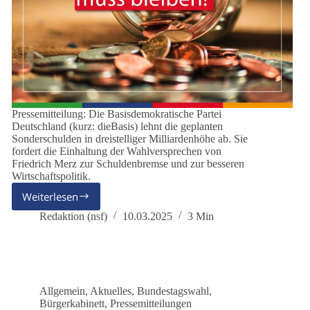
Pressemitteilung: Die Basisdemokratische Partei
Deutschland (kurz: dieBasis) lehnt die geplanten
Sonderschulden in dreistelliger Milliardenhöhe ab. Sie
fordert die Einhaltung der Wahlversprechen von
Friedrich Merz zur Schuldenbremse und zur besseren
Wirtschaftspolitik.
Weiterlesen
CDU-
Wahlbetrug:
Redaktion (nsf)
10.03.2025
3 Min
Schuldenbremse
darf
nicht
gelockert
werden!
Allgemein
,
Aktuelles
,
Bundestagswahl
,
Bürgerkabinett
,
Pressemitteilungen