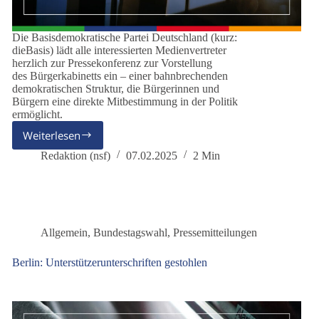
Die Basisdemokratische Partei Deutschland (kurz:
dieBasis) lädt alle interessierten Medienvertreter
herzlich zur Pressekonferenz zur Vorstellung
des Bürgerkabinetts ein – einer bahnbrechenden
demokratischen Struktur, die Bürgerinnen und
Bürgern eine direkte Mitbestimmung in der Politik
ermöglicht.
Weiterlesen
Bürgerkabinett
–
Redaktion (nsf)
07.02.2025
2 Min
Bürger
entscheiden
über
die
Politik
Allgemein
,
Bundestagswahl
,
Pressemitteilungen
von
morgen
Berlin: Unterstützerunterschriften gestohlen