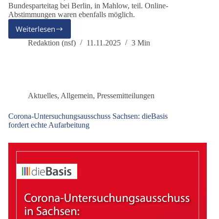
Bundesparteitag bei Berlin, in Mahlow, teil. Online-
Abstimmungen waren ebenfalls möglich.
Weiterlesen
dieBasis
–
Redaktion (nsf)
11.11.2025
3 Min
konsequent
für
Frieden
und
die
Aktuelles
,
Allgemein
,
Pressemitteilungen
Neutralität
Deutschlands
Corona-Untersuchungsausschuss Sachsen: dieBasis
fordert echte Aufarbeitung