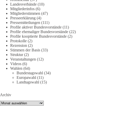
Landesverbände
(10)
DieBasis
Mitgliederinfos
(6)
1 Tag zuvor
Mitgliederstimmen
(47)
Presseerklärung
(4)
🕊 Wir wollen den Krieg mit Russland nicht!
Pressemitteilungen
(111)
Profile aktiver Bundesvorstände
(11)
Profile ehemaliger Bundesvorstände
(22)
Am 20. Juni 2026 fand in Berlin am Brandenburger Tor die
Profile kooptierte Bundesvorstände
(2)
Demonstration mit dem Motto „Russland ist nicht unser
Protokolle
(2)
Feind“ statt.
Rezension
(2)
Stimmen der Basis
(33)
Hier ein Auszug aus der Rede von der
Struktur
(2)
Veranstaltungen
(12)
Bundestagsabgeordneten Sevim Dağdelen (BSW).
Videos
(6)
Wahlen
(64)
„Wir müssen Nein sagen zu diesem stinkenden
Bundestagswahl
(34)
Revanchismus!“
Europawahl
(11)
Landtagswahl
(15)
👉 Hier geht es zum vollständigen Video:
https://www.youtube.com/live/a9hOswSNg4I?
Archiv
si=2b_C6GgNY9EB-rXw
Archiv
🟩🟩🟦🟦🟥🟥🟧🟧