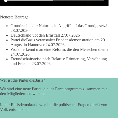
dieBasis Sachsen-Anhalt steht für Kooperation in Sachfragen.
Jeder Antrag soll danach bewertet werden, ob er dem Land
und den Menschen wirklich nützt.
Neueste Beiträge
Zustimmung, wenn ein Vorschlag sinnvoll ist. Ablehnung,
Grundrechte der Natur – ein Angriff auf das Grundgesetz?
wenn er Sachsen-Anhalt nicht weiterbringt.
28.07.2026
Deutschland übt den Ernstfall
27.07.2026
💬 Was ist dir wichtiger: der Absender eines Antrags oder das
Partei dieBasis veranstaltet Friedensdemonstration am 29.
Ergebnis für Sachsen-Anhalt?
August in Hannover
24.07.2026
Woran erkennt man eine Reform, die den Menschen dient?
24.07.2026
#dieBasis
#sachsenanhalt
#ltw2026
#landtagswahl
Freundschaftsreise nach Belarus: Erinnerung, Versöhnung
und Frieden
23.07.2026
👉 Folgen:
https://www.facebook.com/groups/diebasissachsenanhalt/
Wer ist die Partei dieBasis?
Wir sind eine neue Partei, die ihr Parteiprogramm zusammen mit
24
6
2
Auf Facebook ansehen
den Mitgliedern entwickelt.
DieBasis
In der Basisdemokratie werden die politischen Fragen direkt vom
2 Tage(n) zuvor
Volk entschieden.