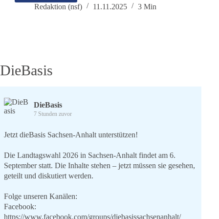
–
Redaktion (nsf)
11.11.2025
3 Min
konsequent
für
Frieden
und
die
Neutralität
DieBasis
Deutschlands
DieBasis
7 Stunden zuvor
Jetzt dieBasis Sachsen-Anhalt unterstützen!
Die Landtagswahl 2026 in Sachsen-Anhalt findet am 6.
September statt. Die Inhalte stehen – jetzt müssen sie gesehen,
geteilt und diskutiert werden.
Folge unseren Kanälen:
Facebook:
https://www.facebook.com/groups/diebasissachsenanhalt/