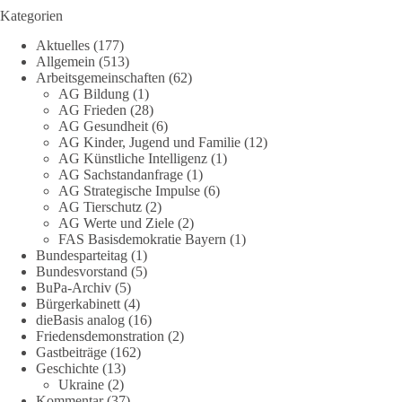
🟩🟩🟦🟦🟥🟥🟧🟧
Kategorien
Aktuelles
(177)
Eine demokratische Gesellschaft lebt nicht davon, unbequeme
Allgemein
(513)
Fragen zu vermeiden. Sie lebt davon, Fragen offen zu stellen
Arbeitsgemeinschaften
(62)
und transparent zu beantworten.
AG Bildung
(1)
AG Frieden
(28)
AG Gesundheit
(6)
dieBasis fordert deshalb weiterhin eine unabhängige,
AG Kinder, Jugend und Familie
(12)
vollständige und transparente Aufarbeitung der Corona-Politik.
AG Künstliche Intelligenz
(1)
Ohne Denkverbote, ohne Vorverurteilungen und ohne Tabus.
AG Sachstandanfrage
(1)
AG Strategische Impulse
(6)
Quellen:
https://apnews.com/article/fauci-diaries-covid-origins-
AG Tierschutz
(2)
rand-paul-6b25da9f75a0becbaf2886ab22643e67
und
AG Werte und Ziele
(2)
FAS Basisdemokratie Bayern
(1)
https://www.tichyseinblick.de/kolumnen/aus-aller-welt/usa-
Bundesparteitag
(1)
tagebuch-fauci-corona-impfung/
Bundesvorstand
(5)
BuPa-Archiv
(5)
#dieBasis
#Corona
#Aufarbeitung
#Transparenz
#Demokratie
Bürgerkabinett
(4)
#Vertrauen
dieBasis analog
(16)
Friedensdemonstration
(2)
Gastbeiträge
(162)
Geschichte
(13)
239
36
60
Ukraine
(2)
Auf Facebook ansehen
Kommentar
(37)