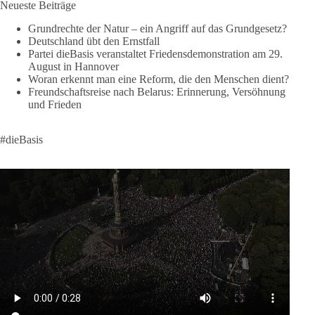
Neueste Beiträge
❤️ Wir freuen uns über deine Unterstützung:
https://diebasis.de/spenden/
Grundrechte der Natur – ein Angriff auf das Grundgesetz?
Deutschland übt den Ernstfall
Partei dieBasis veranstaltet Friedensdemonstration am 29.
#dieBasis
#frieden
#russandistnichtunserFeind
#friedenspartei
August in Hannover
Woran erkennt man eine Reform, die den Menschen dient?
Freundschaftsreise nach Belarus: Erinnerung, Versöhnung
und Frieden
377
168
37
Auf Facebook ansehen
DieBasis
#dieBasis
1 Tag zuvor
Wusstest du, dass ein guter Antrag nicht besser oder schlechter
wird, nur weil er von einer bestimmten Partei kommt?
Sachsen-Anhalt braucht Lösungen für Schule, Pflege,
Wirtschaft, Infrastruktur und die Kommunen. Diese Probleme
werden nicht kleiner, wenn im Landtag zuerst auf Parteifarbe
und erst danach auf den Inhalt geschaut wird.
🟩🟩🟦🟦🟥🟥🟧🟧