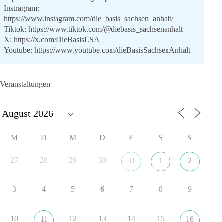
Instragram:
https://www.instagram.com/die_basis_sachsen_anhalt/
Tiktok:
https://www.tiktok.com/@diebasis_sachsenanhalt
X:
https://x.com/DieBasisLSA
Youtube:
https://www.youtube.com/dieBasisSachsenAnhalt
🟩🟩🟦🟦🟥🟥🟧🟧
Veranstaltungen
Like, teile und kommentiere unsere Beiträge, damit noch mehr
Menschen mitbekommen, wofür wir stehen und warum es sich
lohnt, dieBasis zu wählen.
Mehr Infos:
https://diebasis-st.de/wahlprogramm/
M
D
M
D
F
S
S
#dieBasis
#Landtagswahl
#SachsenAnhalt
#DeineStimmezählt
#jetztunterstützen
27
28
29
30
31
1
2
3
4
5
6
7
8
9
22
3
5
Auf Facebook ansehen
DieBasis
10
12
13
14
15
11
16