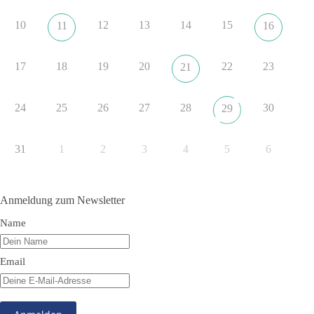
erklaerung-ankara-100.html
10
12
13
14
15
11
16
#dieBasis
#NATO
#Gipfeltreffen
#Frieden
#Sicherheit
17
18
19
20
22
23
21
352
57
36
Auf Facebook ansehen
24
25
26
27
28
30
29
DieBasis
1 Tag zuvor
31
1
2
3
4
5
6
Grundrechte der Natur – ein Angriff auf das Grundgesetz?
Im Politischen Frühschoppen diskutieren die Teilnehmer das
Anmeldung zum Newsletter
Verhältnis von Mensch, Natur und Grundgesetz.
Name
Beitrag der AG Strategische Impulse
Email
Kann die Natur Träger eigener Grundrechte sein? Oder würde
eine solche Entwicklung das Fundament unseres
Grundgesetzes sprengen? Mit dieser grundsätzlichen Frage
beschäftigte sich die Teilnehmer des Politischen