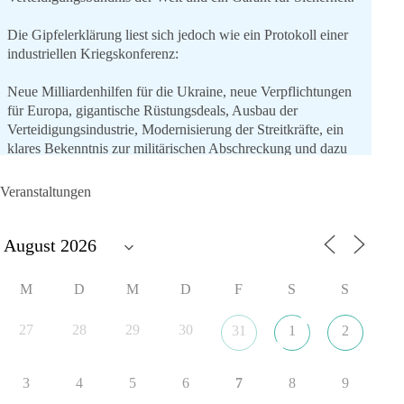
Die Gipfelerklärung liest sich jedoch wie ein Protokoll einer
industriellen Kriegskonferenz:
Neue Milliardenhilfen für die Ukraine, neue Verpflichtungen
für Europa, gigantische Rüstungsdeals, Ausbau der
Verteidigungsindustrie, Modernisierung der Streitkräfte, ein
klares Bekenntnis zur militärischen Abschreckung und dazu
die Forderung, der Iran dürfe keine Kernwaffe besitzen.
Veranstaltungen
Und wo war der Austausch über eine friedensorientierte
Politik?
🟩🟩🟦🟦🟥🟥🟧🟧
M
D
M
D
F
S
S
dieBasis fordert als einzige Partei in Deutschland den Austritt
aus der NATO. Ein Gipfel, der mehr nach Rüstungsdeal als
27
28
29
30
31
1
2
nach Friedenspolitik klingt, wird niemals Sicherheit schaffen,
ob nun in Deutschland oder weltweit.
3
4
5
6
7
8
9
Quelle:
https://www.tagesschau.de/ausland/asien/nato-