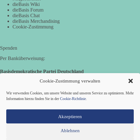
Demonstration mit dem Motto „Russland ist nicht unser
dieBasis Wiki
Feind“ statt.
dieBasis Forum
dieBasis Chat
dieBasis Merchandising
Hier ein Auszug aus der Rede von der
Cookie-Zustimmung
Bundestagsabgeordneten Sevim Dağdelen (BSW).
„Wir müssen Nein sagen zu diesem stinkenden
Revanchismus!“
Spenden
Per Banküberweisung:
👉 Hier geht es zum vollständigen Video:
https://www.youtube.com/live/a9hOswSNg4I?
Basisdemokratische Partei Deutschland
si=2b_C6GgNY9EB-rXw
Volksbank Zollernalb
Cookie-Zustimmung verwalten
IBAN: DE16 6539 0120 0434 1370 06
🟩🟩🟦🟦🟥🟥🟧🟧
Wir verwenden Cookies, um unsere Website und unseren Service zu optimieren. Mehr
BIC: GENODES1EBI
Information hierzu finden Sie in der
Cookie-Richtlinie
.
❤️ Wir freuen uns über deine Unterstützung:
https://diebasis.de/spenden/
Akzeptieren
#dieBasis
#frieden
#russandistnichtunserFeind
#friedenspartei
Ablehnen