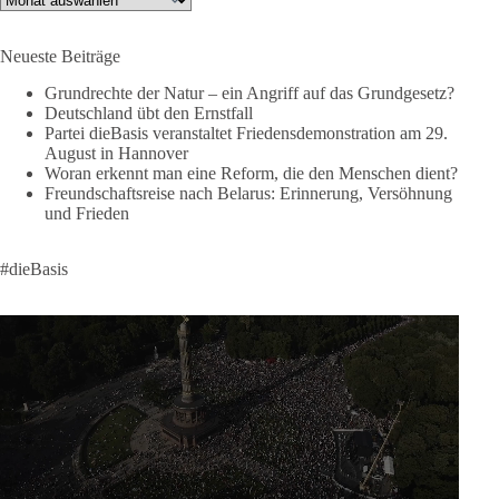
Like, teile und kommentiere unsere Beiträge, damit noch mehr
Neueste Beiträge
Menschen mitbekommen, wofür wir stehen und warum es sich
lohnt, dieBasis zu wählen.
Grundrechte der Natur – ein Angriff auf das Grundgesetz?
Deutschland übt den Ernstfall
Mehr Infos:
https://diebasis-st.de/wahlprogramm/
Partei dieBasis veranstaltet Friedensdemonstration am 29.
August in Hannover
#dieBasis
#Landtagswahl
#SachsenAnhalt
Woran erkennt man eine Reform, die den Menschen dient?
#DeineStimmezählt
#jetztunterstützen
Freundschaftsreise nach Belarus: Erinnerung, Versöhnung
und Frieden
58
6
14
Auf Facebook ansehen
#dieBasis
DieBasis
1 Tag zuvor
🔎 Über 100-mal keine Antwort.
Anthony Fauci, Immunologe und Berater des ehemaligen US-
Präsidenten, hat bei einer Anhörung des US-Senats auf mehr
als 100 Fragen die Aussage verweigert. Die juristische