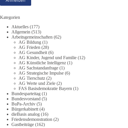
Frühschoppens der AG Strategische Impulse am 19. Juli 2026.
Referent Frank Bothmann stellte die These auf, dass die
derzeit in Teilen der Umweltbewegung diskutierten
Kategorien
„Grundrechte der Natur“ weit über klassischen Naturschutz
Aktuelles
(177)
hinausreichen und grundlegende Fragen zum Menschenbild,
Allgemein
(513)
zum Rechtsstaat und zur Demokratie aufwerfen. [...]
Arbeitsgemeinschaften
(62)
AG Bildung
(1)
👉 Hier weiterlesen:
https://diebasis-
AG Frieden
(28)
AG Gesundheit
(6)
partei.de/2026/07/grundrechte-der-natur-ein-angriff-auf-das-
AG Kinder, Jugend und Familie
(12)
grundgesetz/
AG Künstliche Intelligenz
(1)
AG Sachstandanfrage
(1)
🟩🟩🟦🟦🟥🟥🟧🟧
AG Strategische Impulse
(6)
AG Tierschutz
(2)
Es ging weniger um fertige Antworten als um eine Debatte
AG Werte und Ziele
(2)
FAS Basisdemokratie Bayern
(1)
darüber, wie Freiheit, Verantwortung, Naturschutz und
Bundesparteitag
(1)
Grundrechte in einer demokratischen Gesellschaft künftig
Bundesvorstand
(5)
miteinander in Einklang gebracht werden können.
BuPa-Archiv
(5)
Bürgerkabinett
(4)
#dieBasis
#natur
#grundrechte
#grundgesetz
#demokratie
dieBasis analog
(16)
Friedensdemonstration
(2)
Gastbeiträge
(162)