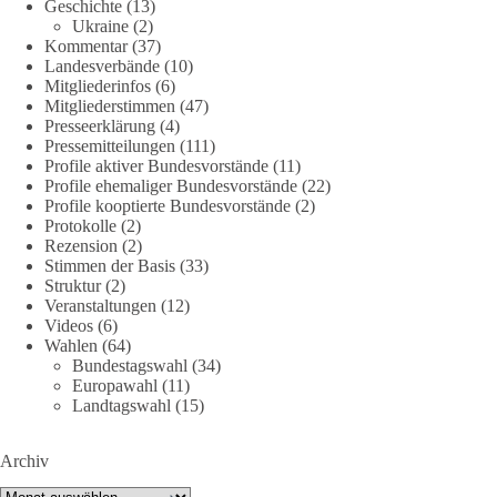
Geschichte
(13)
38
7
8
Ukraine
(2)
Auf Facebook ansehen
Kommentar
(37)
Landesverbände
(10)
DieBasis
Mitgliederinfos
(6)
1 Tag zuvor
Mitgliederstimmen
(47)
Presseerklärung
(4)
Jetzt dieBasis Sachsen-Anhalt unterstützen!
Pressemitteilungen
(111)
Profile aktiver Bundesvorstände
(11)
Profile ehemaliger Bundesvorstände
(22)
Die Landtagswahl 2026 in Sachsen-Anhalt findet am 6.
Profile kooptierte Bundesvorstände
(2)
September statt. Die Inhalte stehen – jetzt müssen sie gesehen,
Protokolle
(2)
geteilt und diskutiert werden.
Rezension
(2)
Stimmen der Basis
(33)
Folge unseren Kanälen:
Struktur
(2)
Veranstaltungen
(12)
Facebook:
Videos
(6)
https://www.facebook.com/groups/diebasissachsenanhalt/
Wahlen
(64)
Instragram:
Bundestagswahl
(34)
https://www.instagram.com/die_basis_sachsen_anhalt/
Europawahl
(11)
Tiktok:
https://www.tiktok.com/@diebasis_sachsenanhalt
Landtagswahl
(15)
X:
https://x.com/DieBasisLSA
Youtube:
https://www.youtube.com/dieBasisSachsenAnhalt
Archiv
🟩🟩🟦🟦🟥🟥🟧🟧
Archiv