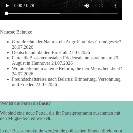
Bewertung werden Gerichte und Ermittlungen klären – auch
auf Basis seines Tagebuches. Doch unabhängig davon zeigt
der Vorgang eines deutlich:
Die Corona-Zeit ist noch lange nicht aufgearbeitet.
Neueste Beiträge
Auch in Deutschland warten viele Menschen bis heute auf
Grundrechte der Natur – ein Angriff auf das Grundgesetz?
Antworten:
28.07.2026
Deutschland übt den Ernstfall
27.07.2026
❓ Wie wurden politische Entscheidungen getroffen?
Partei dieBasis veranstaltet Friedensdemonstration am 29.
August in Hannover
24.07.2026
❓ Welche Maßnahmen waren notwendig und welche nicht?
Woran erkennt man eine Reform, die den Menschen dient?
❓Und wer übernimmt die Verantwortung für die massiven
24.07.2026
Folgen für Kinder, Familien, Unternehmen und das Vertrauen
Freundschaftsreise nach Belarus: Erinnerung, Versöhnung
in unseren Rechtsstaat?
und Frieden
23.07.2026
🟩🟩🟦🟦🟥🟥🟧🟧
Wer ist die Partei dieBasis?
Eine demokratische Gesellschaft lebt nicht davon, unbequeme
Wir sind eine neue Partei, die ihr Parteiprogramm zusammen mit
Fragen zu vermeiden. Sie lebt davon, Fragen offen zu stellen
den Mitgliedern entwickelt.
und transparent zu beantworten.
In der Basisdemokratie werden die politischen Fragen direkt vom
dieBasis fordert deshalb weiterhin eine unabhängige,