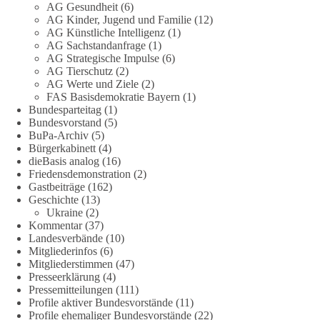
AG Gesundheit
(6)
dieBasis fordert deshalb weiterhin eine unabhängige,
AG Kinder, Jugend und Familie
(12)
vollständige und transparente Aufarbeitung der Corona-Politik.
AG Künstliche Intelligenz
(1)
Ohne Denkverbote, ohne Vorverurteilungen und ohne Tabus.
AG Sachstandanfrage
(1)
AG Strategische Impulse
(6)
Quellen:
https://apnews.com/article/fauci-diaries-covid-origins-
AG Tierschutz
(2)
rand-paul-6b25da9f75a0becbaf2886ab22643e67
und
AG Werte und Ziele
(2)
FAS Basisdemokratie Bayern
(1)
https://www.tichyseinblick.de/kolumnen/aus-aller-welt/usa-
Bundesparteitag
(1)
tagebuch-fauci-corona-impfung/
Bundesvorstand
(5)
BuPa-Archiv
(5)
#dieBasis
#Corona
#Aufarbeitung
#Transparenz
#Demokratie
Bürgerkabinett
(4)
#Vertrauen
dieBasis analog
(16)
Friedensdemonstration
(2)
Gastbeiträge
(162)
Geschichte
(13)
239
36
60
Ukraine
(2)
Auf Facebook ansehen
Kommentar
(37)
Landesverbände
(10)
DieBasis
Mitgliederinfos
(6)
1 Tag zuvor
Mitgliederstimmen
(47)
Presseerklärung
(4)
🕊 Wir wollen den Krieg mit Russland nicht!
Pressemitteilungen
(111)
Profile aktiver Bundesvorstände
(11)
Profile ehemaliger Bundesvorstände
(22)
Am 20. Juni 2026 fand in Berlin am Brandenburger Tor die