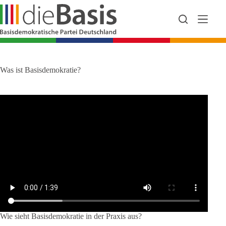
Zum
Inhalt
springen
Was ist Basisdemokratie?
Wie sieht Basisdemokratie in der Praxis aus?