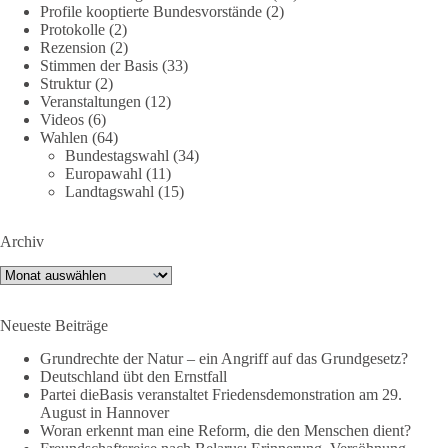
Profile kooptierte Bundesvorstände
(2)
Demonstration mit dem Motto „Russland ist nicht unser
Protokolle
(2)
Feind“ statt.
Rezension
(2)
Stimmen der Basis
(33)
Hier ein Auszug aus der Rede von der
Struktur
(2)
Veranstaltungen
(12)
Bundestagsabgeordneten Sevim Dağdelen (BSW).
Videos
(6)
Wahlen
(64)
„Wir müssen Nein sagen zu diesem stinkenden
Bundestagswahl
(34)
Revanchismus!“
Europawahl
(11)
Landtagswahl
(15)
👉 Hier geht es zum vollständigen Video:
https://www.youtube.com/live/a9hOswSNg4I?
Archiv
si=2b_C6GgNY9EB-rXw
Archiv
🟩🟩🟦🟦🟥🟥🟧🟧
Neueste Beiträge
❤️ Wir freuen uns über deine Unterstützung:
https://diebasis.de/spenden/
Grundrechte der Natur – ein Angriff auf das Grundgesetz?
Deutschland übt den Ernstfall
Partei dieBasis veranstaltet Friedensdemonstration am 29.
#dieBasis
#frieden
#russandistnichtunserFeind
#friedenspartei
August in Hannover
Woran erkennt man eine Reform, die den Menschen dient?