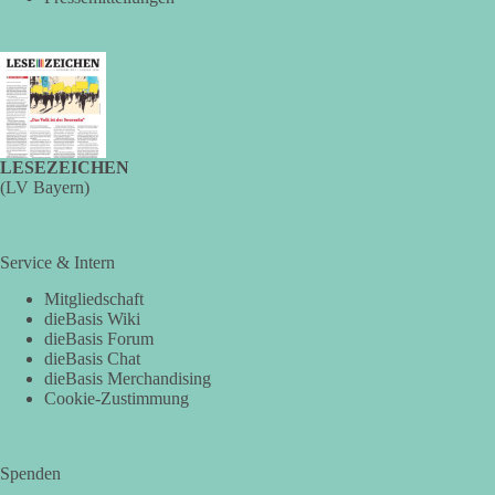
Ernstfall ihren Stromverbrauch reduzieren oder ihre
Produktion zeitweise einstellen müssen. Die Behörde
bezeichnet dies als Vorsorge für außergewöhnliche
Krisensituationen. Das Vorhaben war bis zur Veröffentlichung
von Apollo kaum bekannt.
🟩🟩🟦🟦🟥🟥🟧🟧
LESEZEICHEN
(LV Bayern)
Versorgungssicherheit ist keine Nebensache. Sie ist
Voraussetzung für Freiheit, Wirtschaft und den Alltag der
Menschen.
Service & Intern
dieBasis steht für eine bezahlbare, sichere und unabhängige
Mitgliedschaft
dieBasis Wiki
Energieversorgung.
dieBasis Forum
dieBasis Chat
Eine resiliente Gesellschaft erkennt man nicht daran, wie sie
dieBasis Merchandising
Strommangel verwaltet, sondern daran, wie sie ihn verhindert!
Cookie-Zustimmung
Quellen:
https://apollo-news.net/geheimplan-energiekrise-
bundesnetzagentur-bereitet-sich-auf-strommangel-ueber-
Spenden
mehrere-tage-bis-wochen-vor/
und