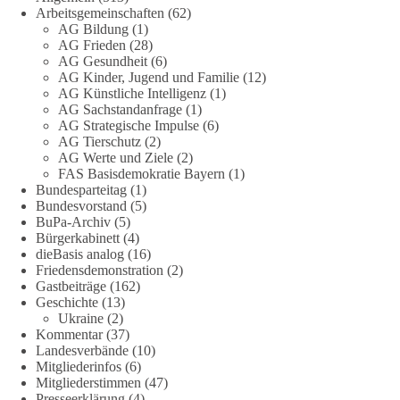
Arbeitsgemeinschaften
(62)
Jetzt abstimmen: Welche Rolle soll Deutschland in Sachen
AG Bildung
(1)
Verteidung übernehmen❓
AG Frieden
(28)
AG Gesundheit
(6)
Das Bundesministerium der Verteidigung schreibt im
AG Kinder, Jugend und Familie
(12)
AG Künstliche Intelligenz
(1)
Strategiepapier, dass die Bundeswehr zum Schutz des Landes
AG Sachstandanfrage
(1)
und der Verbündeten abschreckungs- und verteidigungsfähig
AG Strategische Impulse
(6)
sein muss. Die strategische Ausrichtung sieht vor, dass
AG Tierschutz
(2)
Deutschland in der NATO eine Führungsrolle übernimmt, zur
AG Werte und Ziele
(2)
stärksten konventionellen Armee Europas werden soll und
FAS Basisdemokratie Bayern
(1)
über die Verteidigungsbereitschaft hinaus aufrüstet.
Bundesparteitag
(1)
Bundesvorstand
(5)
BuPa-Archiv
(5)
Wie siehst du das? Mach jetzt bei unserer Umfrage mit und sag
Bürgerkabinett
(4)
uns deine Meinung:
dieBasis analog
(16)
Friedensdemonstration
(2)
point_right
https://diebasis-he.de/umfrage-des-monats-august-
Gastbeiträge
(162)
2026/
point_left
Geschichte
(13)
Ukraine
(2)
Kommentar
(37)
🟩🟩🟦🟦🟥🟥🟧🟧
Landesverbände
(10)
Mitgliederinfos
(6)
Quelle:
#section
-6092974" target="_blank"
Mitgliederstimmen
(47)
rel="noreferrer">https://www.bmvg.de/de/grundlagendokume
Presseerklärung
(4)