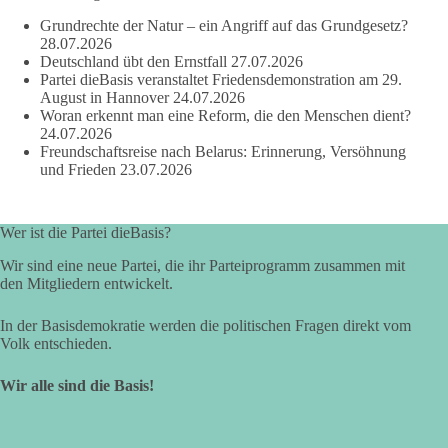
Grundrechte der Natur – ein Angriff auf das Grundgesetz?
28.07.2026
219
7
55
Auf Facebook ansehen
Deutschland übt den Ernstfall
27.07.2026
Partei dieBasis veranstaltet Friedensdemonstration am 29.
DieBasis
August in Hannover
24.07.2026
2 Tage(n) zuvor
Woran erkennt man eine Reform, die den Menschen dient?
24.07.2026
Freundschaftsreise nach Belarus: Erinnerung, Versöhnung
Wusstest du, dass Kooperation in Sachfragen etwas anderes ist
und Frieden
23.07.2026
als eine feste Koalition?
Eine Koalition bedeutet in der Regel gemeinsame
Wer ist die Partei dieBasis?
Regierungsverantwortung, feste Vereinbarungen und
dauerhafte Bindungen. Kooperation in Sachfragen bedeutet
Wir sind eine neue Partei, die ihr Parteiprogramm zusammen mit
dagegen: Ein Vorschlag wird einzeln geprüft.
den Mitgliedern entwickelt.
🟩🟩🟦🟦🟥🟥🟧🟧
In der Basisdemokratie werden die politischen Fragen direkt vom
Volk entschieden.
dieBasis Sachsen-Anhalt will eigenständig bleiben. Gute
Wir alle sind die Basis!
Vorschläge können Zustimmung erhalten. Schlechte
Vorschläge werden abgelehnt. Entscheidend ist nicht, wer
einen Antrag einbringt, sondern ob er Sachsen-Anhalt konkret