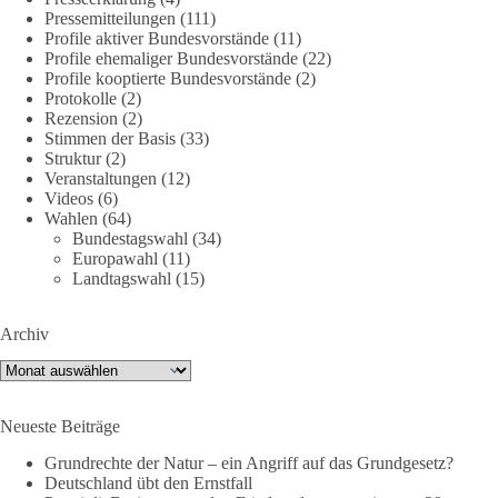
nte-strategische-ausrichtung
#section
-6092974
Pressemitteilungen
(111)
Profile aktiver Bundesvorstände
(11)
Profile ehemaliger Bundesvorstände
(22)
#dieBasis
#Umfrage
#Verteidigung
#Bundeswehr
#NATO
Profile kooptierte Bundesvorstände
(2)
Protokolle
(2)
Rezension
(2)
Stimmen der Basis
(33)
659
669
26
Auf Facebook ansehen
Struktur
(2)
Veranstaltungen
(12)
DieBasis
Videos
(6)
Wahlen
(64)
2 Tage(n) zuvor
Bundestagswahl
(34)
Europawahl
(11)
💧 Wasser ist kein globales Experiment
Landtagswahl
(15)
Robert Habecks (Bündnis 90/Die Grünen) Lieblingsökonomin
Archiv
Mariana Mazzucato ist Beraterin und Rednerin des World
Economic Forum (WEF). In ihrer Rede zu globalen
Archiv
Herausforderungen sprach sie sich 2022 dafür aus, bestimmte
Ressourcen als globale Güter zu betrachten. Da es bei den
Neueste Beiträge
Covid-19-„Impfungen“ nicht gelungen ist, die ganze Welt
„durchzuimpfen“, kritisiert sie dies als globales Versagen und
Grundrechte der Natur – ein Angriff auf das Grundgesetz?
betrachtet Wasser nun als „globales Gemeingut“.
Deutschland übt den Ernstfall