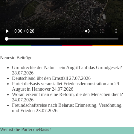
Anthony Fauci, Immunologe und Berater des ehemaligen US-
Präsidenten, hat bei einer Anhörung des US-Senats auf mehr
als 100 Fragen die Aussage verweigert. Die juristische
Bewertung werden Gerichte und Ermittlungen klären – auch
auf Basis seines Tagebuches. Doch unabhängig davon zeigt
der Vorgang eines deutlich:
Die Corona-Zeit ist noch lange nicht aufgearbeitet.
Neueste Beiträge
Auch in Deutschland warten viele Menschen bis heute auf
Grundrechte der Natur – ein Angriff auf das Grundgesetz?
Antworten:
28.07.2026
Deutschland übt den Ernstfall
27.07.2026
❓ Wie wurden politische Entscheidungen getroffen?
Partei dieBasis veranstaltet Friedensdemonstration am 29.
August in Hannover
24.07.2026
❓ Welche Maßnahmen waren notwendig und welche nicht?
Woran erkennt man eine Reform, die den Menschen dient?
❓Und wer übernimmt die Verantwortung für die massiven
24.07.2026
Folgen für Kinder, Familien, Unternehmen und das Vertrauen
Freundschaftsreise nach Belarus: Erinnerung, Versöhnung
in unseren Rechtsstaat?
und Frieden
23.07.2026
🟩🟩🟦🟦🟥🟥🟧🟧
Wer ist die Partei dieBasis?
Eine demokratische Gesellschaft lebt nicht davon, unbequeme