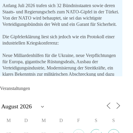
Anfang Juli 2026 trafen sich 32 Bündnisstaaten sowie deren
Staats- und Regierungschefs zum NATO-Gipfel in der Türkei.
Von der NATO wird behauptet, sie sei das wichtigste
Verteidigungsbündnis der Welt und ein Garant für Sicherheit.
Die Gipfelerklärung liest sich jedoch wie ein Protokoll einer
industriellen Kriegskonferenz:
Neue Milliardenhilfen für die Ukraine, neue Verpflichtungen
für Europa, gigantische Rüstungsdeals, Ausbau der
Verteidigungsindustrie, Modernisierung der Streitkräfte, ein
klares Bekenntnis zur militärischen Abschreckung und dazu
die Forderung, der Iran dürfe keine Kernwaffe besitzen.
Veranstaltungen
Und wo war der Austausch über eine friedensorientierte
Politik?
🟩🟩🟦🟦🟥🟥🟧🟧
M
D
M
D
F
S
S
dieBasis fordert als einzige Partei in Deutschland den Austritt
aus der NATO. Ein Gipfel, der mehr nach Rüstungsdeal als