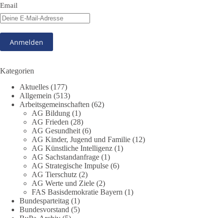
Email
Kann die Natur Träger eigener Grundrechte sein? Oder würde
eine solche Entwicklung das Fundament unseres
Grundgesetzes sprengen? Mit dieser grundsätzlichen Frage
beschäftigte sich die Teilnehmer des Politischen
Frühschoppens der AG Strategische Impulse am 19. Juli 2026.
Referent Frank Bothmann stellte die These auf, dass die
derzeit in Teilen der Umweltbewegung diskutierten
Kategorien
„Grundrechte der Natur“ weit über klassischen Naturschutz
Aktuelles
(177)
hinausreichen und grundlegende Fragen zum Menschenbild,
Allgemein
(513)
zum Rechtsstaat und zur Demokratie aufwerfen. [...]
Arbeitsgemeinschaften
(62)
AG Bildung
(1)
👉 Hier weiterlesen:
https://diebasis-
AG Frieden
(28)
AG Gesundheit
(6)
partei.de/2026/07/grundrechte-der-natur-ein-angriff-auf-das-
AG Kinder, Jugend und Familie
(12)
grundgesetz/
AG Künstliche Intelligenz
(1)
AG Sachstandanfrage
(1)
🟩🟩🟦🟦🟥🟥🟧🟧
AG Strategische Impulse
(6)
AG Tierschutz
(2)
Es ging weniger um fertige Antworten als um eine Debatte
AG Werte und Ziele
(2)
FAS Basisdemokratie Bayern
(1)
darüber, wie Freiheit, Verantwortung, Naturschutz und
Bundesparteitag
(1)
Grundrechte in einer demokratischen Gesellschaft künftig
Bundesvorstand
(5)
miteinander in Einklang gebracht werden können.