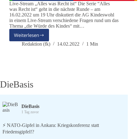
Live-Stream „Alles was Recht ist“ Die Serie “Alles
was Recht ist“ geht in die nächste Runde – am
16.02.2022 um 19 Uhr diskutiert die AG Kindeswohl
in einem Live-Stream verschiedene Fragen rund um das
Thema „die Würde des Kindes“ mit…
Weiterlesen
AG
Kindeswohl:
Redaktion (fk)
14.02.2022
1 Min
Alles
was
Recht
ist
DieBasis
DieBasis
1 Tag zuvor
⚡️ NATO-Gipfel in Ankara: Kriegskonferenz statt
Friedensgipfel!?