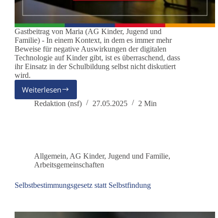
Gastbeitrag von Maria (AG Kinder, Jugend und
Familie) - In einem Kontext, in dem es immer mehr
Beweise für negative Auswirkungen der digitalen
Technologie auf Kinder gibt, ist es überraschend, dass
ihr Einsatz in der Schulbildung selbst nicht diskutiert
wird.
Weiterlesen
Haben
die
Redaktion (nsf)
27.05.2025
2 Min
Interessen
von
Schulen
und
Technologiekonzernen
Allgemein
,
AG Kinder, Jugend und Familie
,
Vorrang
Arbeitsgemeinschaften
vor
Schülerinteressen?
Selbstbestimmungsgesetz statt Selbstfindung