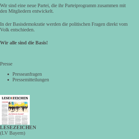
Wir sind eine neue Partei, die ihr Parteiprogramm zusammen mit
Fragen zu vermeiden. Sie lebt davon, Fragen offen zu stellen
den Mitgliedern entwickelt.
und transparent zu beantworten.
In der Basisdemokratie werden die politischen Fragen direkt vom
dieBasis fordert deshalb weiterhin eine unabhängige,
Volk entschieden.
vollständige und transparente Aufarbeitung der Corona-Politik.
Ohne Denkverbote, ohne Vorverurteilungen und ohne Tabus.
Wir alle sind die Basis!
Quellen:
https://apnews.com/article/fauci-diaries-covid-origins-
rand-paul-6b25da9f75a0becbaf2886ab22643e67
und
Presse
https://www.tichyseinblick.de/kolumnen/aus-aller-welt/usa-
tagebuch-fauci-corona-impfung/
Presseanfragen
Pressemitteilungen
#dieBasis
#Corona
#Aufarbeitung
#Transparenz
#Demokratie
#Vertrauen
389
55
79
Auf Facebook ansehen
LESEZEICHEN
DieBasis
(LV Bayern)
3 Tage(n) zuvor