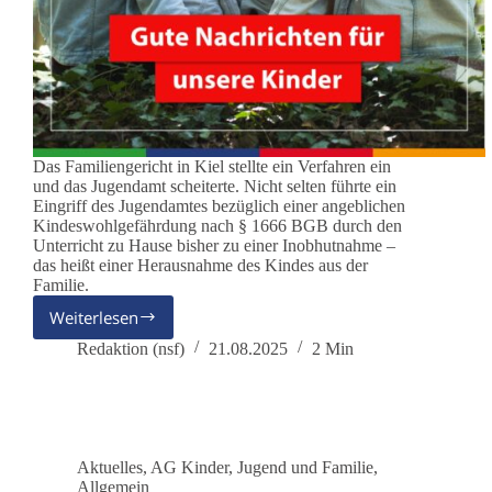
Das Familiengericht in Kiel stellte ein Verfahren ein
und das Jugendamt scheiterte. Nicht selten führte ein
Eingriff des Jugendamtes bezüglich einer angeblichen
Kindeswohlgefährdung nach § 1666 BGB durch den
Unterricht zu Hause bisher zu einer Inobhutnahme –
das heißt einer Herausnahme des Kindes aus der
Familie.
Weiterlesen
Lernen
zu
Redaktion (nsf)
21.08.2025
2 Min
Hause
–
keine
Kindeswohlgefährdung!
Aktuelles
,
AG Kinder, Jugend und Familie
,
Allgemein