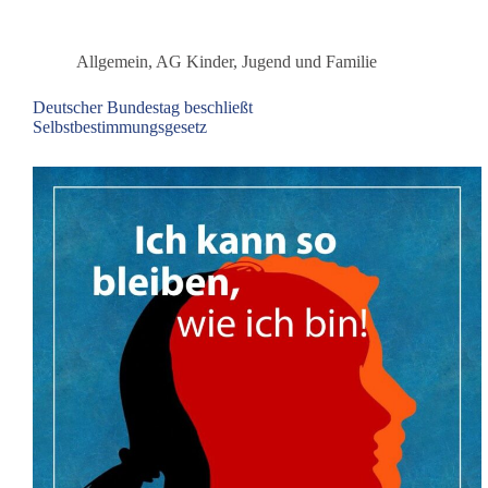
Tag
der
Eltern-
Allgemein
,
AG Kinder, Jugend und Familie
Kind-
Entfremdung
Deutscher Bundestag beschließt
(PAS)
Selbstbestimmungsgesetz