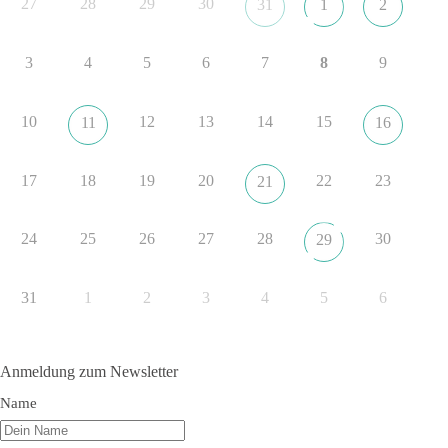
27
28
29
30
31
1
2
nach Friedenspolitik klingt, wird niemals Sicherheit schaffen,
ob nun in Deutschland oder weltweit.
3
4
5
6
7
8
9
Quelle:
https://www.tagesschau.de/ausland/asien/nato-
erklaerung-ankara-100.html
10
12
13
14
15
11
16
#dieBasis
#NATO
#Gipfeltreffen
#Frieden
#Sicherheit
17
18
19
20
22
23
21
352
57
36
Auf Facebook ansehen
24
25
26
27
28
30
29
DieBasis
2 Tage(n) zuvor
31
1
2
3
4
5
6
Grundrechte der Natur – ein Angriff auf das Grundgesetz?
Im Politischen Frühschoppen diskutieren die Teilnehmer das
Anmeldung zum Newsletter
Verhältnis von Mensch, Natur und Grundgesetz.
Name
Beitrag der AG Strategische Impulse