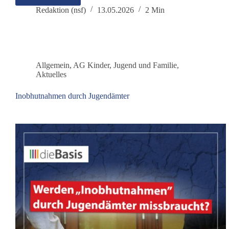
das
Redaktion (nsf)
13.05.2026
2 Min
Zuhause
verloren
–
dann
das
Allgemein
,
AG Kinder, Jugend und Familie
,
Kind“:
Aktuelles
Die
Geschichte
Inobhutnahmen durch Jugendämter
einer
jahrelangen
Abwärtsspirale