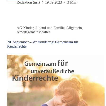
AG
Redaktion (nsf)
19.09.2023
3 Min
Kindeswohl: Gedanken
zum
Weltkindertag
2023
AG Kinder, Jugend und Familie
,
Allgemein
,
Arbeitsgemeinschaften
20. September – Weltkindertag: Gemeinsam für
Kinderrechte