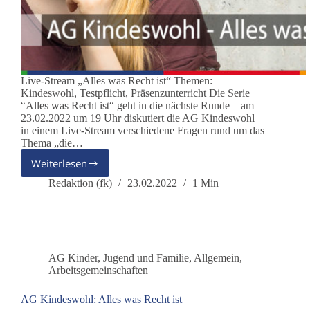
Live-Stream „Alles was Recht ist“ Themen:
Kindeswohl, Testpflicht, Präsenzunterricht Die Serie
“Alles was Recht ist“ geht in die nächste Runde – am
23.02.2022 um 19 Uhr diskutiert die AG Kindeswohl
in einem Live-Stream verschiedene Fragen rund um das
Thema „die…
Weiterlesen
AG
Kindeswohl:
Redaktion (fk)
23.02.2022
1 Min
Alles
was
Recht
ist
(Teil 2)
AG Kinder, Jugend und Familie
,
Allgemein
,
Arbeitsgemeinschaften
AG Kindeswohl: Alles was Recht ist