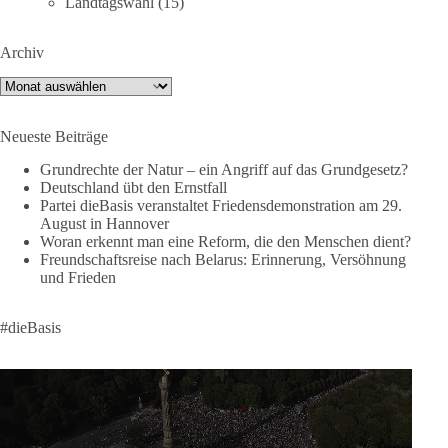
Landtagswahl
(15)
X:
https://x.com/DieBasisLSA
Youtube:
https://www.youtube.com/dieBasisSachsenAnhalt
Archiv
🟩🟩🟦🟦🟥🟥🟧🟧
Archiv
Like, teile und kommentiere unsere Beiträge, damit noch mehr
Neueste Beiträge
Menschen mitbekommen, wofür wir stehen und warum es sich
lohnt, dieBasis zu wählen.
Grundrechte der Natur – ein Angriff auf das Grundgesetz?
Deutschland übt den Ernstfall
Mehr Infos:
https://diebasis-st.de/wahlprogramm/
Partei dieBasis veranstaltet Friedensdemonstration am 29.
August in Hannover
#dieBasis
#Landtagswahl
#SachsenAnhalt
Woran erkennt man eine Reform, die den Menschen dient?
#DeineStimmezählt
#jetztunterstützen
Freundschaftsreise nach Belarus: Erinnerung, Versöhnung
und Frieden
58
6
14
Auf Facebook ansehen
#dieBasis
DieBasis
2 Tage(n) zuvor
🔎 Über 100-mal keine Antwort.