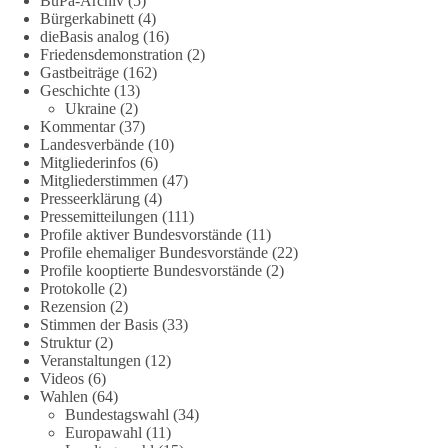
BuPa-Archiv
(5)
Bürgerkabinett
(4)
#dieBasis
#natur
#grundrechte
#grundgesetz
#demokratie
dieBasis analog
(16)
Friedensdemonstration
(2)
Gastbeiträge
(162)
Geschichte
(13)
38
7
8
Ukraine
(2)
Auf Facebook ansehen
Kommentar
(37)
Landesverbände
(10)
DieBasis
Mitgliederinfos
(6)
2 Tage(n) zuvor
Mitgliederstimmen
(47)
Presseerklärung
(4)
Jetzt dieBasis Sachsen-Anhalt unterstützen!
Pressemitteilungen
(111)
Profile aktiver Bundesvorstände
(11)
Profile ehemaliger Bundesvorstände
(22)
Die Landtagswahl 2026 in Sachsen-Anhalt findet am 6.
Profile kooptierte Bundesvorstände
(2)
September statt. Die Inhalte stehen – jetzt müssen sie gesehen,
Protokolle
(2)
geteilt und diskutiert werden.
Rezension
(2)
Stimmen der Basis
(33)
Folge unseren Kanälen:
Struktur
(2)
Veranstaltungen
(12)
Facebook:
Videos
(6)
https://www.facebook.com/groups/diebasissachsenanhalt/
Wahlen
(64)
Instragram:
Bundestagswahl
(34)
https://www.instagram.com/die_basis_sachsen_anhalt/
Europawahl
(11)
Tiktok:
https://www.tiktok.com/@diebasis_sachsenanhalt