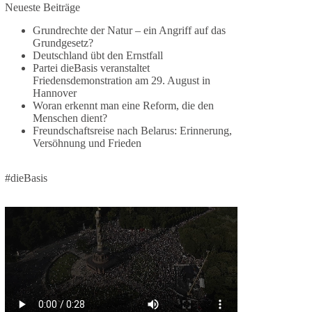
Neueste Beiträge
🕊 Wir wollen den Krieg mit Russland nicht!
Grundrechte der Natur – ein Angriff auf das
Grundgesetz?
Am 20. Juni 2026 fand in Berlin am
Deutschland übt den Ernstfall
Brandenburger Tor die Demonstration mit dem
Partei dieBasis veranstaltet
Motto „Russland ist nicht unser Feind“ statt.
Friedensdemonstration am 29. August in
Hannover
Hier ein Auszug aus der Rede von der
Woran erkennt man eine Reform, die den
Menschen dient?
Bundestagsabgeordneten Sevim Dağdelen
Freundschaftsreise nach Belarus: Erinnerung,
(BSW).
Versöhnung und Frieden
„Wir müssen Nein sagen zu diesem stinkenden
Revanchismus!“
#dieBasis
👉 Hier geht es zum vollständigen Video:
https://www.youtube.com/live/a9hOswSNg4I?
si=2b_C6GgNY9EB-rXw
🟩🟩🟦🟦🟥🟥🟧🟧
❤️ Wir freuen uns über deine Unterstützung:
https://diebasis.de/spenden/