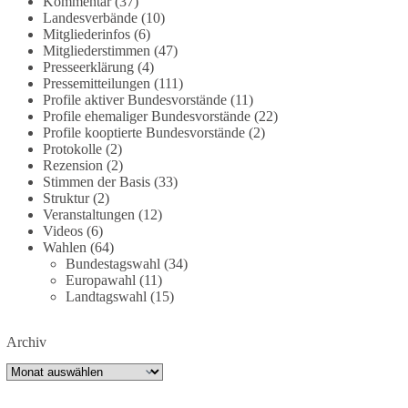
Kommentar
(37)
dieBasis fordert deshalb weiterhin eine
Landesverbände
(10)
Mitgliederinfos
(6)
unabhängige, vollständige und transparente
Mitgliederstimmen
(47)
Aufarbeitung der Corona-Politik. Ohne
Presseerklärung
(4)
Denkverbote, ohne Vorverurteilungen und ohne
Pressemitteilungen
(111)
Tabus.
Profile aktiver Bundesvorstände
(11)
Profile ehemaliger Bundesvorstände
(22)
Quellen:
https://apnews.com/article/fauci-diaries-
Profile kooptierte Bundesvorstände
(2)
Protokolle
(2)
covid-origins-rand-paul-
Rezension
(2)
6b25da9f75a0becbaf2886ab22643e67
und
Stimmen der Basis
(33)
https://www.tichyseinblick.de/kolumnen/aus-aller-
Struktur
(2)
welt/usa-tagebuch-fauci-corona-impfung/
Veranstaltungen
(12)
Videos
(6)
#dieBasis
#Corona
#Aufarbeitung
#Transparenz
Wahlen
(64)
Bundestagswahl
(34)
#Demokratie
#Vertrauen
Europawahl
(11)
Landtagswahl
(15)
239
36
60
Auf Facebook ansehen
Archiv
Archiv
DieBasis
2 Tage(n) zuvor