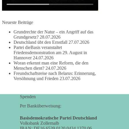
#dieBasis
#frieden
#russandistnichtunserFeind
#friedenspartei
Neueste Beiträge
Grundrechte der Natur – ein Angriff auf das
Grundgesetz?
28.07.2026
377
168
37
Auf Facebook ansehen
Deutschland übt den Ernstfall
27.07.2026
Partei dieBasis veranstaltet
DieBasis
Friedensdemonstration am 29. August in
2 Tage(n) zuvor
Hannover
24.07.2026
Woran erkennt man eine Reform, die den
Wusstest du, dass ein guter Antrag nicht besser
Menschen dient?
24.07.2026
Freundschaftsreise nach Belarus: Erinnerung,
oder schlechter wird, nur weil er von einer
Versöhnung und Frieden
23.07.2026
bestimmten Partei kommt?
Sachsen-Anhalt braucht Lösungen für Schule,
Spenden
Pflege, Wirtschaft, Infrastruktur und die
Kommunen. Diese Probleme werden nicht
Per Banküberweisung:
kleiner, wenn im Landtag zuerst auf Parteifarbe
und erst danach auf den Inhalt geschaut wird.
Basisdemokratische Partei Deutschland
Volksbank Zollernalb
IBAN: DE16 6539 0120 0434 1370 06
🟩🟩🟦🟦🟥🟥🟧🟧