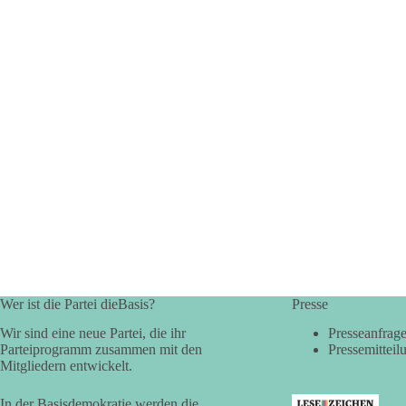
Wer ist die Partei dieBasis?
Presse
Wir sind eine neue Partei, die ihr
Presseanfrag
Parteiprogramm zusammen mit den
Pressemitteil
Mitgliedern entwickelt.
In der Basisdemokratie werden die