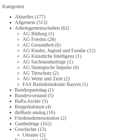
Die Corona-Zeit ist noch lange nicht
Kategorien
aufgearbeitet.
Aktuelles
(177)
Auch in Deutschland warten viele Menschen bis
Allgemein
(513)
heute auf Antworten:
Arbeitsgemeinschaften
(62)
AG Bildung
(1)
AG Frieden
(28)
❓ Wie wurden politische Entscheidungen
AG Gesundheit
(6)
getroffen?
AG Kinder, Jugend und Familie
(12)
❓ Welche Maßnahmen waren notwendig und
AG Künstliche Intelligenz
(1)
welche nicht?
AG Sachstandanfrage
(1)
❓Und wer übernimmt die Verantwortung für die
AG Strategische Impulse
(6)
AG Tierschutz
(2)
massiven Folgen für Kinder, Familien,
AG Werte und Ziele
(2)
Unternehmen und das Vertrauen in unseren
FAS Basisdemokratie Bayern
(1)
Rechtsstaat?
Bundesparteitag
(1)
Bundesvorstand
(5)
🟩🟩🟦🟦🟥🟥🟧🟧
BuPa-Archiv
(5)
Bürgerkabinett
(4)
dieBasis analog
(16)
Eine demokratische Gesellschaft lebt nicht davon,
Friedensdemonstration
(2)
unbequeme Fragen zu vermeiden. Sie lebt davon,
Gastbeiträge
(162)
Fragen offen zu stellen und transparent zu
Geschichte
(13)
beantworten.
Ukraine
(2)