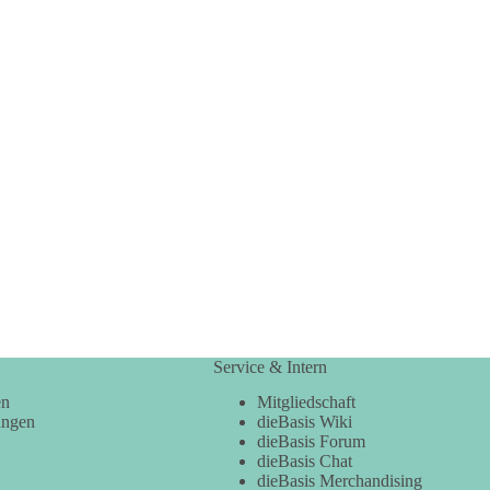
Service & Intern
en
Mitgliedschaft
ungen
dieBasis Wiki
dieBasis Forum
dieBasis Chat
dieBasis Merchandising