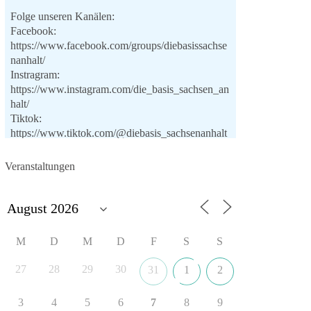
Folge unseren Kanälen:
Facebook:
https://www.facebook.com/groups/diebasissachse
nanhalt/
Instragram:
https://www.instagram.com/die_basis_sachsen_an
halt/
Tiktok:
https://www.tiktok.com/@diebasis_sachsenanhalt
X:
https://x.com/DieBasisLSA
Youtube:
Veranstaltungen
https://www.youtube.com/dieBasisSachsenAnhalt
🟩🟩🟦🟦🟥🟥🟧🟧
Like, teile und kommentiere unsere Beiträge,
M
D
M
D
F
S
S
damit noch mehr Menschen mitbekommen, wofür
wir stehen und warum es sich lohnt, dieBasis zu
27
28
29
30
31
1
2
wählen.
Mehr Infos:
https://diebasis-st.de/wahlprogramm/
3
4
5
6
7
8
9