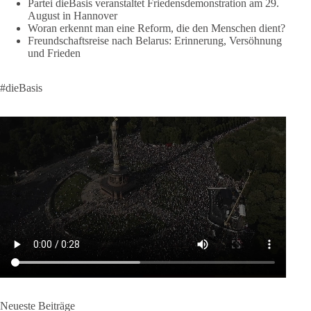
Partei dieBasis veranstaltet Friedensdemonstration am 29.
klares Bekenntnis zur militärischen Abschreckung und dazu
August in Hannover
die Forderung, der Iran dürfe keine Kernwaffe besitzen.
Woran erkennt man eine Reform, die den Menschen dient?
Freundschaftsreise nach Belarus: Erinnerung, Versöhnung
Und wo war der Austausch über eine friedensorientierte
und Frieden
Politik?
#dieBasis
🟩🟩🟦🟦🟥🟥🟧🟧
dieBasis fordert als einzige Partei in Deutschland den Austritt
aus der NATO. Ein Gipfel, der mehr nach Rüstungsdeal als
nach Friedenspolitik klingt, wird niemals Sicherheit schaffen,
ob nun in Deutschland oder weltweit.
Quelle:
https://www.tagesschau.de/ausland/asien/nato-
erklaerung-ankara-100.html
#dieBasis
#NATO
#Gipfeltreffen
#Frieden
#Sicherheit
664
137
66
Auf Facebook ansehen
Neueste Beiträge