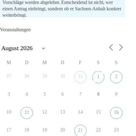
Vorschläge werden abgelehnt. Entscheidend ist nicht, wer
einen Antrag einbringt, sondern ob er Sachsen-Anhalt konkret
weiterbringt.
Keine automatische Zustimmung. Keine automatische
Ablehnung. Keine politische Verschmelzung.
Veranstaltungen
💬 Was ist dir wichtiger: feste Lager oder unabhängige
Entscheidungen? 👇
#dieBasis
#SachsenAnhalt
#Landtagswahl2026
#Kooperation
M
D
M
D
F
S
S
#Sachpolitik
27
28
29
30
31
1
2
6
2
Auf Facebook ansehen
3
4
5
6
7
8
9
DieBasis
11 Stunden zuvor
10
12
13
14
15
11
16
„Plandemie-Logik Reloaded“
17
18
19
20
22
23
21
Sie sagten immer und immer wieder: „Nur die Impfung rettet