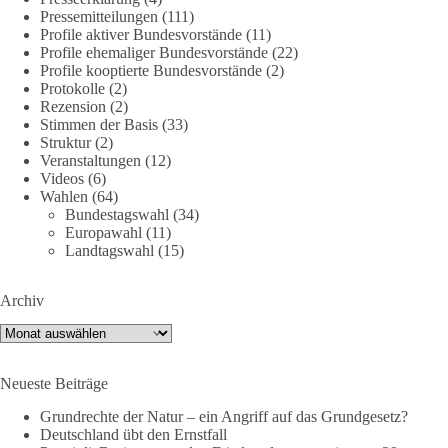
Pressemitteilungen
(111)
Profile aktiver Bundesvorstände
(11)
Profile ehemaliger Bundesvorstände
(22)
40
7
Auf Facebook ansehen
Profile kooptierte Bundesvorstände
(2)
Protokolle
(2)
DieBasis
Rezension
(2)
Stimmen der Basis
(33)
1 Tag zuvor
Struktur
(2)
Veranstaltungen
(12)
⚡️ NATO-Gipfel in Ankara: Kriegskonferenz statt
Videos
(6)
Friedensgipfel!?
Wahlen
(64)
Bundestagswahl
(34)
Anfang Juli 2026 trafen sich 32 Bündnisstaaten sowie deren
Europawahl
(11)
Staats- und Regierungschefs zum NATO-Gipfel in der Türkei.
Landtagswahl
(15)
Von der NATO wird behauptet, sie sei das wichtigste
Verteidigungsbündnis der Welt und ein Garant für Sicherheit.
Archiv
Archiv
Die Gipfelerklärung liest sich jedoch wie ein Protokoll einer
industriellen Kriegskonferenz:
Neueste Beiträge
Neue Milliardenhilfen für die Ukraine, neue Verpflichtungen
Grundrechte der Natur – ein Angriff auf das Grundgesetz?
für Europa, gigantische Rüstungsdeals, Ausbau der
Deutschland übt den Ernstfall
Verteidigungsindustrie, Modernisierung der Streitkräfte, ein