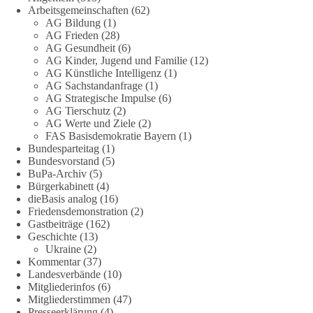
Arbeitsgemeinschaften
(62)
Die Energiewende ist bisher kein Erfolg, sondern ein teures,
AG Bildung
(1)
ineffizientes Unterfangen. Dies belegt eine Auswertung der
AG Frieden
(28)
NZZ, wonach die Energiewende den Strom nicht billiger,
AG Gesundheit
(6)
sondern teurer gemacht hat.
AG Kinder, Jugend und Familie
(12)
AG Künstliche Intelligenz
(1)
Quelle:
https://www.nzz.ch/der-andere-blick/fehlschlag-
AG Sachstandanfrage
(1)
AG Strategische Impulse
(6)
energiewende-warum-deutschland-trotz-rekordausbau-von-
AG Tierschutz
(2)
wind-und-sonnenkraft-weniger-strom-erzeugt-ld.10006607
AG Werte und Ziele
(2)
FAS Basisdemokratie Bayern
(1)
🟩🟩🟦🟦🟥🟥🟧🟧
Bundesparteitag
(1)
Bundesvorstand
(5)
„Wir brauchen dringend wettbewerbsfähige Energiepreise und
BuPa-Archiv
(5)
Bürgerkabinett
(4)
eine ideologiefreie Diskussion“, meint der Demokratie-
dieBasis analog
(16)
Bestatter.
Friedensdemonstration
(2)
Gastbeiträge
(162)
Wie siehst du das?
Geschichte
(13)
Ukraine
(2)
🤝 Jetzt Politik für die Menschen mitgestalten:
Kommentar
(37)
Landesverbände
(10)
https://diebasis.de/mitgliedschaft/
Mitgliederinfos
(6)
Mitgliederstimmen
(47)
#dieBasis
#energiewende
#strompreise
#wettbewerb
Presseerklärung
(4)