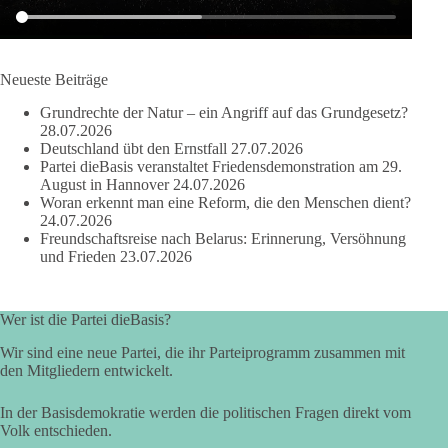
der Vorgang eines deutlich:
Die Corona-Zeit ist noch lange nicht aufgearbeitet.
Neueste Beiträge
Auch in Deutschland warten viele Menschen bis heute auf
Grundrechte der Natur – ein Angriff auf das Grundgesetz?
Antworten:
28.07.2026
Deutschland übt den Ernstfall
27.07.2026
❓ Wie wurden politische Entscheidungen getroffen?
Partei dieBasis veranstaltet Friedensdemonstration am 29.
August in Hannover
24.07.2026
❓ Welche Maßnahmen waren notwendig und welche nicht?
Woran erkennt man eine Reform, die den Menschen dient?
❓Und wer übernimmt die Verantwortung für die massiven
24.07.2026
Folgen für Kinder, Familien, Unternehmen und das Vertrauen
Freundschaftsreise nach Belarus: Erinnerung, Versöhnung
in unseren Rechtsstaat?
und Frieden
23.07.2026
🟩🟩🟦🟦🟥🟥🟧🟧
Wer ist die Partei dieBasis?
Eine demokratische Gesellschaft lebt nicht davon, unbequeme
Wir sind eine neue Partei, die ihr Parteiprogramm zusammen mit
Fragen zu vermeiden. Sie lebt davon, Fragen offen zu stellen
den Mitgliedern entwickelt.
und transparent zu beantworten.
In der Basisdemokratie werden die politischen Fragen direkt vom
dieBasis fordert deshalb weiterhin eine unabhängige,
Volk entschieden.
vollständige und transparente Aufarbeitung der Corona-Politik.