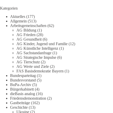
Referent Frank Bothmann stellte die These auf, dass die
derzeit in Teilen der Umweltbewegung diskutierten
Kategorien
„Grundrechte der Natur“ weit über klassischen Naturschutz
Aktuelles
(177)
hinausreichen und grundlegende Fragen zum Menschenbild,
Allgemein
(513)
zum Rechtsstaat und zur Demokratie aufwerfen. [...]
Arbeitsgemeinschaften
(62)
AG Bildung
(1)
👉 Hier weiterlesen:
https://diebasis-
AG Frieden
(28)
AG Gesundheit
(6)
partei.de/2026/07/grundrechte-der-natur-ein-angriff-auf-das-
AG Kinder, Jugend und Familie
(12)
grundgesetz/
AG Künstliche Intelligenz
(1)
AG Sachstandanfrage
(1)
🟩🟩🟦🟦🟥🟥🟧🟧
AG Strategische Impulse
(6)
AG Tierschutz
(2)
Es ging weniger um fertige Antworten als um eine Debatte
AG Werte und Ziele
(2)
FAS Basisdemokratie Bayern
(1)
darüber, wie Freiheit, Verantwortung, Naturschutz und
Bundesparteitag
(1)
Grundrechte in einer demokratischen Gesellschaft künftig
Bundesvorstand
(5)
miteinander in Einklang gebracht werden können.
BuPa-Archiv
(5)
Bürgerkabinett
(4)
#dieBasis
#natur
#grundrechte
#grundgesetz
#demokratie
dieBasis analog
(16)
Friedensdemonstration
(2)
Gastbeiträge
(162)
Geschichte
(13)
38
7
8
Ukraine
(2)
Auf Facebook ansehen