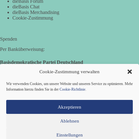
dieBasis Forum
dieBasis Chat
dieBasis Merchandising
Hier ein Auszug aus der Rede von der
Cookie-Zustimmung
Bundestagsabgeordneten Sevim Dağdelen (BSW).
„Wir müssen Nein sagen zu diesem stinkenden
Revanchismus!“
Spenden
Per Banküberweisung:
👉 Hier geht es zum vollständigen Video:
https://www.youtube.com/live/a9hOswSNg4I?
Basisdemokratische Partei Deutschland
si=2b_C6GgNY9EB-rXw
Volksbank Zollernalb
Cookie-Zustimmung verwalten
IBAN: DE16 6539 0120 0434 1370 06
🟩🟩🟦🟦🟥🟥🟧🟧
Wir verwenden Cookies, um unsere Website und unseren Service zu optimieren. Mehr
BIC: GENODES1EBI
Information hierzu finden Sie in der
Cookie-Richtlinie
.
❤️ Wir freuen uns über deine Unterstützung:
https://diebasis.de/spenden/
Akzeptieren
#dieBasis
#frieden
#russandistnichtunserFeind
#friedenspartei
Ablehnen
527
233
48
Auf Facebook ansehen
Einstellungen
Mitglied werden
Kontakt
Cookie-Richtlinie (EU)