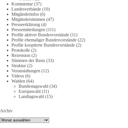
Kommentar
(37)
Landesverbände
(10)
DieBasis
Mitgliederinfos
(6)
2 Tage(n) zuvor
Mitgliederstimmen
(47)
Presseerklärung
(4)
Jetzt dieBasis Sachsen-Anhalt unterstützen!
Pressemitteilungen
(111)
Profile aktiver Bundesvorstände
(11)
Profile ehemaliger Bundesvorstände
(22)
Die Landtagswahl 2026 in Sachsen-Anhalt findet am 6.
Profile kooptierte Bundesvorstände
(2)
September statt. Die Inhalte stehen – jetzt müssen sie gesehen,
Protokolle
(2)
geteilt und diskutiert werden.
Rezension
(2)
Stimmen der Basis
(33)
Folge unseren Kanälen:
Struktur
(2)
Veranstaltungen
(12)
Facebook:
Videos
(6)
https://www.facebook.com/groups/diebasissachsenanhalt/
Wahlen
(64)
Instragram:
Bundestagswahl
(34)
https://www.instagram.com/die_basis_sachsen_anhalt/
Europawahl
(11)
Tiktok:
https://www.tiktok.com/@diebasis_sachsenanhalt
Landtagswahl
(15)
X:
https://x.com/DieBasisLSA
Youtube:
https://www.youtube.com/dieBasisSachsenAnhalt
Archiv
🟩🟩🟦🟦🟥🟥🟧🟧
Archiv