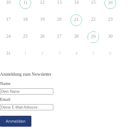
10
12
13
14
15
11
16
#dieBasis
#NATO
#Gipfeltreffen
#Frieden
#Sicherheit
17
18
19
20
22
23
21
352
57
36
Auf Facebook ansehen
24
25
26
27
28
30
29
DieBasis
2 Tage(n) zuvor
31
1
2
3
4
5
6
Grundrechte der Natur – ein Angriff auf das Grundgesetz?
Im Politischen Frühschoppen diskutieren die Teilnehmer das
Anmeldung zum Newsletter
Verhältnis von Mensch, Natur und Grundgesetz.
Name
Beitrag der AG Strategische Impulse
Email
Kann die Natur Träger eigener Grundrechte sein? Oder würde
eine solche Entwicklung das Fundament unseres
Grundgesetzes sprengen? Mit dieser grundsätzlichen Frage
beschäftigte sich die Teilnehmer des Politischen
Frühschoppens der AG Strategische Impulse am 19. Juli 2026.