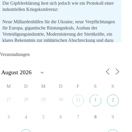
Die Gipfelerklärung liest sich jedoch wie ein Protokoll einer
industriellen Kriegskonferenz:
Neue Milliardenhilfen für die Ukraine, neue Verpflichtungen
für Europa, gigantische Rüstungsdeals, Ausbau der
Verteidigungsindustrie, Modernisierung der Streitkräfte, ein
klares Bekenntnis zur militärischen Abschreckung und dazu
die Forderung, der Iran dürfe keine Kernwaffe besitzen.
Veranstaltungen
Und wo war der Austausch über eine friedensorientierte
Politik?
🟩🟩🟦🟦🟥🟥🟧🟧
M
D
M
D
F
S
S
dieBasis fordert als einzige Partei in Deutschland den Austritt
aus der NATO. Ein Gipfel, der mehr nach Rüstungsdeal als
27
28
29
30
31
1
2
nach Friedenspolitik klingt, wird niemals Sicherheit schaffen,
ob nun in Deutschland oder weltweit.
3
4
5
6
7
8
9
Quelle:
https://www.tagesschau.de/ausland/asien/nato-
erklaerung-ankara-100.html