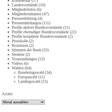
Kommentar
(37)
partei.de/2026/07/grundrechte-der-natur-ein-
Landesverbände
(10)
Mitgliederinfos
(6)
angriff-auf-das-grundgesetz/
Mitgliederstimmen
(47)
Presseerklärung
(4)
🟩🟩🟦🟦🟥🟥🟧🟧
Pressemitteilungen
(111)
Profile aktiver Bundesvorstände
(11)
Es ging weniger um fertige Antworten als um eine
Profile ehemaliger Bundesvorstände
(22)
Debatte darüber, wie Freiheit, Verantwortung,
Profile kooptierte Bundesvorstände
(2)
Protokolle
(2)
Naturschutz und Grundrechte in einer
Rezension
(2)
demokratischen Gesellschaft künftig miteinander
Stimmen der Basis
(33)
in Einklang gebracht werden können.
Struktur
(2)
Veranstaltungen
(12)
#dieBasis
#natur
#grundrechte
#grundgesetz
Videos
(6)
#demokratie
Wahlen
(64)
Bundestagswahl
(34)
Europawahl
(11)
Landtagswahl
(15)
38
7
8
Auf Facebook ansehen
Archiv
DieBasis
Archiv
2 Tage(n) zuvor