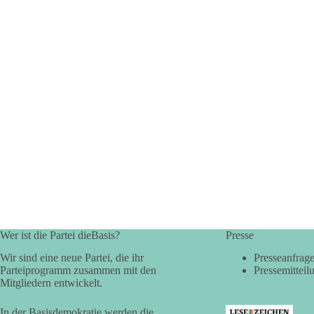
Wer ist die Partei dieBasis?
Presse
Wir sind eine neue Partei, die ihr
Presseanfrag
Parteiprogramm zusammen mit den
Pressemitteil
Mitgliedern entwickelt.
In der Basisdemokratie werden die