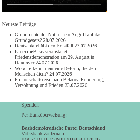
damit noch mehr Menschen mitbekommen, wofür
wir stehen und warum es sich lohnt, dieBasis zu
wählen.
Neueste Beiträge
Mehr Infos:
https://diebasis-st.de/wahlprogramm/
Grundrechte der Natur – ein Angriff auf das
#dieBasis
#Landtagswahl
#SachsenAnhalt
Grundgesetz?
28.07.2026
#DeineStimmezählt
#jetztunterstützen
Deutschland übt den Ernstfall
27.07.2026
Partei dieBasis veranstaltet
Friedensdemonstration am 29. August in
Hannover
24.07.2026
58
6
14
Woran erkennt man eine Reform, die den
Auf Facebook ansehen
Menschen dient?
24.07.2026
Freundschaftsreise nach Belarus: Erinnerung,
DieBasis
Versöhnung und Frieden
23.07.2026
2 Tage(n) zuvor
🔎 Über 100-mal keine Antwort.
Spenden
Anthony Fauci, Immunologe und Berater des
Per Banküberweisung:
ehemaligen US-Präsidenten, hat bei einer
Anhörung des US-Senats auf mehr als 100
Basisdemokratische Partei Deutschland
Volksbank Zollernalb
Fragen die Aussage verweigert. Die juristische
IBAN: DE16 6539 0120 0434 1370 06