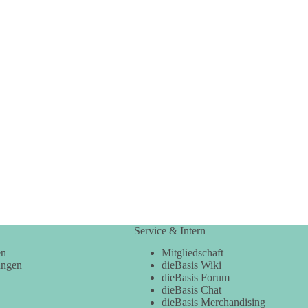
Service & Intern
en
Mitgliedschaft
ungen
dieBasis Wiki
dieBasis Forum
dieBasis Chat
dieBasis Merchandising