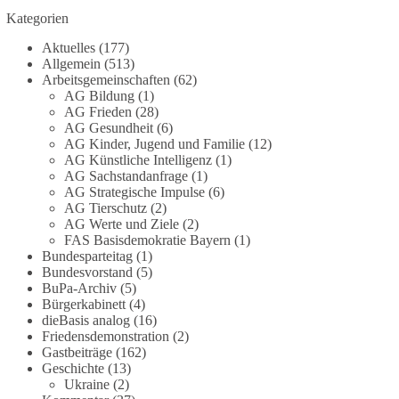
Grundgesetz?
Kategorien
Im Politischen Frühschoppen diskutieren die
Aktuelles
(177)
Teilnehmer das Verhältnis von Mensch, Natur und
Allgemein
(513)
Grundgesetz.
Arbeitsgemeinschaften
(62)
AG Bildung
(1)
AG Frieden
(28)
Beitrag der AG Strategische Impulse
AG Gesundheit
(6)
AG Kinder, Jugend und Familie
(12)
Kann die Natur Träger eigener Grundrechte sein?
AG Künstliche Intelligenz
(1)
Oder würde eine solche Entwicklung das
AG Sachstandanfrage
(1)
Fundament unseres Grundgesetzes sprengen? Mit
AG Strategische Impulse
(6)
AG Tierschutz
(2)
dieser grundsätzlichen Frage beschäftigte sich die
AG Werte und Ziele
(2)
Teilnehmer des Politischen Frühschoppens der
FAS Basisdemokratie Bayern
(1)
AG Strategische Impulse am 19. Juli 2026.
Bundesparteitag
(1)
Referent Frank Bothmann stellte die These auf,
Bundesvorstand
(5)
dass die derzeit in Teilen der Umweltbewegung
BuPa-Archiv
(5)
diskutierten „Grundrechte der Natur“ weit über
Bürgerkabinett
(4)
dieBasis analog
(16)
klassischen Naturschutz hinausreichen und
Friedensdemonstration
(2)
grundlegende Fragen zum Menschenbild, zum
Gastbeiträge
(162)
Rechtsstaat und zur Demokratie aufwerfen. [...]
Geschichte
(13)
Ukraine
(2)
👉 Hier weiterlesen:
https://diebasis-