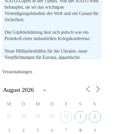
NATO-Gipfel in der Türkei. Von der NATO wird
behauptet, sie sei das wichtigste
Verteidigungsbündnis der Welt und ein Garant für
Sicherheit.
Die Gipfelerklärung liest sich jedoch wie ein
Protokoll einer industriellen Kriegskonferenz:
Neue Milliardenhilfen für die Ukraine, neue
Verpflichtungen für Europa, gigantische
Rüstungsdeals, Ausbau der
Verteidigungsindustrie, Modernisierung der
Veranstaltungen
Streitkräfte, ein klares Bekenntnis zur
militärischen Abschreckung und dazu die
Forderung, der Iran dürfe keine Kernwaffe
besitzen.
M
D
M
D
F
S
S
Und wo war der Austausch über eine
friedensorientierte Politik?
27
28
29
30
31
1
2
🟩🟩🟦🟦🟥🟥🟧🟧
3
4
5
6
7
8
9