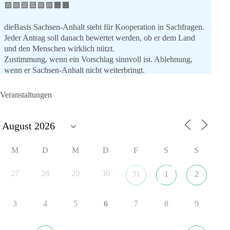
🟩🟩🟦🟦🟥🟥🟧🟧
dieBasis Sachsen-Anhalt steht für Kooperation in Sachfragen.
Jeder Antrag soll danach bewertet werden, ob er dem Land
und den Menschen wirklich nützt.
Zustimmung, wenn ein Vorschlag sinnvoll ist. Ablehnung,
wenn er Sachsen-Anhalt nicht weiterbringt.
💬 Was ist dir wichtiger: der Absender eines Antrags oder das
Veranstaltungen
Ergebnis für Sachsen-Anhalt?
#dieBasis
#sachsenanhalt
#ltw2026
#landtagswahl
👉 Folgen:
M
D
M
D
F
S
S
https://www.facebook.com/groups/diebasissachsenanhalt/
27
28
29
30
31
1
2
8
4
1
Auf Facebook ansehen
3
4
5
6
7
8
9
DieBasis
24 Stunden zuvor