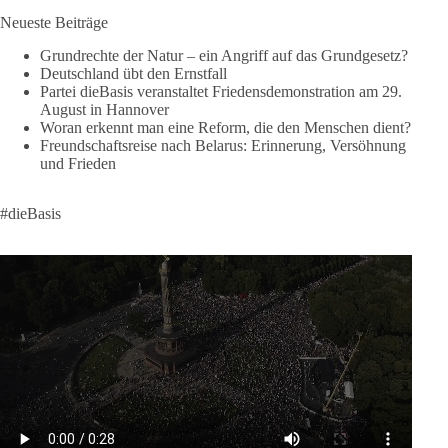
verliert den Menschen aus dem Blick.
Neueste Beiträge
Europa braucht eine Migrationspolitik, die auf drei
Grundrechte der Natur – ein Angriff auf das Grundgesetz?
Grundpfeilern beruht:
Deutschland übt den Ernstfall
Partei dieBasis veranstaltet Friedensdemonstration am 29.
August in Hannover
✅ Achtung der Menschenwürde
Woran erkennt man eine Reform, die den Menschen dient?
✅ Wahrung rechtsstaatlicher Verfahren
Freundschaftsreise nach Belarus: Erinnerung, Versöhnung
✅ Verantwortung statt Symbolpolitik
und Frieden
Krisen dürfen nicht verwaltet werden, sie müssen verhindert
#dieBasis
werden. Das gelingt nur durch eine Politik, die Fluchtursachen
bekämpft, Schleuserkriminalität entschlossen entgegentritt und
Migration nicht zum Gegenstand geopolitischer Machtspiele
werden lässt.
Der Mensch darf niemals zum Spielball politischer Interessen
werden.
#dieBasis
#Migration
#Europa
#Menschenwürde
#Rechtsstaat
#Frieden
#Subsidiarität