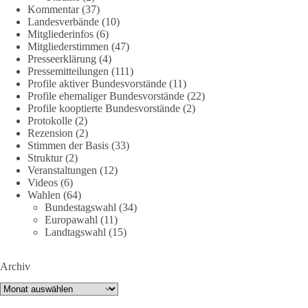
158
26
69
Auf Facebook ansehen
Kommentar
(37)
Landesverbände
(10)
Mitgliederinfos
(6)
DieBasis
Mitgliederstimmen
(47)
2 Tage(n) zuvor
Presseerklärung
(4)
Pressemitteilungen
(111)
🌍 Migration darf niemals zum politischen Druckmittel
Profile aktiver Bundesvorstände
(11)
werden.
Profile ehemaliger Bundesvorstände
(22)
Profile kooptierte Bundesvorstände
(2)
Protokolle
(2)
Die Ereignisse in Ceuta zeigen, wie schnell Menschen
Rezension
(2)
zwischen geopolitische Interessen geraten können.
Stimmen der Basis
(33)
Unabhängig davon, welche politischen oder diplomatischen
Struktur
(2)
Ursachen diese Krise im Einzelnen hatte, eines wird deutlich:
Veranstaltungen
(12)
Wenn Migration als Druckmittel eingesetzt oder von
Videos
(6)
Wahlen
(64)
Schleusernetzwerken ausgenutzt werden kann, verlieren am
Bundestagswahl
(34)
Ende immer die Menschen.
Europawahl
(11)
Landtagswahl
(15)
🟩🟩🟦🟦🟥🟥🟧🟧
Archiv
dieBasis meint:
Archiv
Wer Menschen für politische Interessen instrumentalisiert,