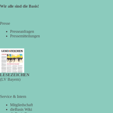
Wir alle sind die Basis!
🤝 Jetzt Mitglied werden:
https://diebasis.de/mitgliedschaft/
🟩🟩🟦🟦🟥🟥🟧🟧
Presse
🔗 Quelle:
https://www.epochtimes.de/politik/deutschland/linke-
fuer-abschaffung-der-fuenf-prozent-huerde-bei-bundestagswahlen-
Presseanfragen
union-dagegen-a5567640.html
Pressemitteilungen
#Bundestag
#Wählerwillen
#5ProzentHürde
#HansJürgenPapier
#AFD
#dieLinke
#Wahlrecht
#Demokratie
#Machtbegrenzung
24
3
3
Auf Facebook ansehen
DieBasis
2 Tage(n) zuvor
LESEZEICHEN
(LV Bayern)
❗️ Es ist keine Zensur. Es wurden lediglich überflüssige
Informationen entfernt.
Service & Intern
Wer den schwarzen Balken kontrolliert, kontrolliert die
Geschichte.
Mitgliedschaft
dieBasis Wiki