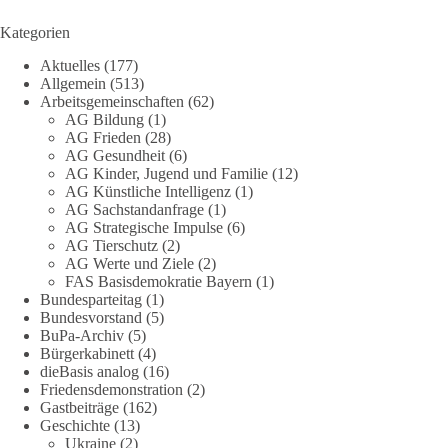
Energieversorgung.
Kategorien
Eine resiliente Gesellschaft erkennt man nicht daran, wie sie
Aktuelles
(177)
Strommangel verwaltet, sondern daran, wie sie ihn verhindert!
Allgemein
(513)
Arbeitsgemeinschaften
(62)
Quellen:
https://apollo-news.net/geheimplan-energiekrise-
AG Bildung
(1)
bundesnetzagentur-bereitet-sich-auf-strommangel-ueber-
AG Frieden
(28)
mehrere-tage-bis-wochen-vor/
und
AG Gesundheit
(6)
AG Kinder, Jugend und Familie
(12)
https://www.merkur.de/deutschland/der-geheimplan-gegen-
AG Künstliche Intelligenz
(1)
stromausfalle-der-bundesnetzagentur-zr-94423201.html?
AG Sachstandanfrage
(1)
utm_source=chatgpt.com
AG Strategische Impulse
(6)
AG Tierschutz
(2)
🟩🟩🟦🟦🟥🟥🟧🟧
AG Werte und Ziele
(2)
FAS Basisdemokratie Bayern
(1)
Bundesparteitag
(1)
Wieder ein Beispiel dafür, warum wir 1 Milliarde für freie
Bundesvorstand
(5)
Medien fordern sollten: 👉 Jetzt Petition unterzeichnen
BuPa-Archiv
(5)
Bürgerkabinett
(4)
#dieBasis
#Energie
#Versorgungssicherheit
#Infrastruktur
dieBasis analog
(16)
#Technologieoffen
#Resilienz
Friedensdemonstration
(2)
Gastbeiträge
(162)
Geschichte
(13)
Ukraine
(2)