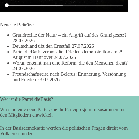
41
15
5
Auf Facebook ansehen
DieBasis
Neueste Beiträge
2 Tage(n) zuvor
Grundrechte der Natur – ein Angriff auf das Grundgesetz?
28.07.2026
Deutschland übt den Ernstfall
27.07.2026
Partei dieBasis veranstaltet Friedensdemonstration am 29.
August in Hannover
24.07.2026
❌ Kleine Parteien ausgesperrt: Schützt die Hürde nur die Großen?
Woran erkennt man eine Reform, die den Menschen dient?
24.07.2026
🗳 Bei der Bundestagswahl 2025 blieben rund 6,8 Millionen
gültige Zweitstimmen bei der Sitzverteilung außen vor – fast jede
Freundschaftsreise nach Belarus: Erinnerung, Versöhnung
siebte.
und Frieden
23.07.2026
🔎 Ex-Verfassungsgerichtspräsident Hans-Jürgen Papier schlägt drei
Prozent vor. Die AfD will die Klausel streichen, die Linke
Wer ist die Partei dieBasis?
unterstützt drei Prozent, die Union lehnt ab.
Wir sind eine neue Partei, die ihr Parteiprogramm zusammen mit
✅ dieBasis NRW steht für gleiche Chancen, Machtbegrenzung,
den Mitgliedern entwickelt.
Schwarmintelligenz und einen Bundestag, der den Wählerwillen
besser abbildet. Politische Vielfalt ist kein Störfall. Sperrklauseln
dürfen etablierte Macht nicht schützen.
In der Basisdemokratie werden die politischen Fragen direkt vom
Volk entschieden.
🟩🟩🟦🟦🟥🟥🟧🟧