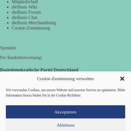
Mitgliedschaft
dieBasis Wiki
dieBasis Forum
dieBasis Chat
dieBasis Merchandising
Cookie-Zustimmung
Spenden
Per Banküberweisung:
Basisdemokratische Partei Deutschland
Volksbank Zollernalb
Cookie-Zustimmung verwalten
IBAN: DE16 6539 0120 0434 1370 06
Wir verwenden Cookies, um unsere Website und unseren Service zu optimieren. Mehr
BIC: GENODES1EBI
Information hierzu finden Sie in der
Cookie-Richtlinie
.
Akzeptieren
Ablehnen