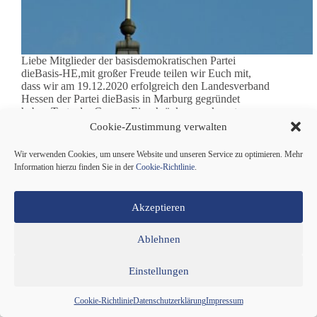
Liebe Mitglieder der basisdemokratischen Partei
dieBasis-HE,mit großer Freude teilen wir Euch mit,
dass wir am 19.12.2020 erfolgreich den Landesverband
Hessen der Partei dieBasis in Marburg gegründet
haben.Trotz der Corona-Einschränkungen konnten, an
der bisher größten Gründungsveranstaltung eines
Cookie-Zustimmung verwalten
Landesverbandes der Partei dieBasis,…
Wir verwenden Cookies, um unsere Website und unseren Service zu optimieren. Mehr
Weiterlesen
Landesverband
Information hierzu finden Sie in der
Cookie-Richtlinie
.
Hessen
Redaktion
27.12.2020
2 Min
gegründet
Akzeptieren
Ablehnen
Allgemein
,
Pressemitteilungen
Einstellungen
Landesverband der Partei dieBasis hat sich in Hamburg
gegründet
Cookie-Richtlinie
Datenschutzerklärung
Impressum