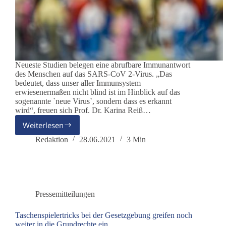
Neueste Studien belegen eine abrufbare Immunantwort
des Menschen auf das SARS-CoV 2-Virus. „Das
bedeutet, dass unser aller Immunsystem
erwiesenermaßen nicht blind ist im Hinblick auf das
sogenannte `neue Virus`, sondern dass es erkannt
wird“, freuen sich Prof. Dr. Karina Reiß…
Weiterlesen
Herdenimmunität
wird
Redaktion
28.06.2021
3 Min
von
drei
Studien
nachgewiesen
Pressemitteilungen
Taschenspielertricks bei der Gesetzgebung greifen noch
weiter in die Grundrechte ein