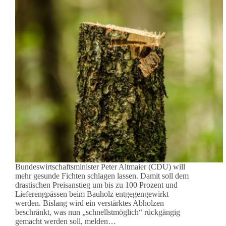
Bundeswirtschaftsminister Peter Altmaier (CDU) will
mehr gesunde Fichten schlagen lassen. Damit soll dem
drastischen Preisanstieg um bis zu 100 Prozent und
Lieferengpässen beim Bauholz entgegengewirkt
werden. Bislang wird ein verstärktes Abholzen
beschränkt, was nun „schnellstmöglich“ rückgängig
gemacht werden soll, melden…