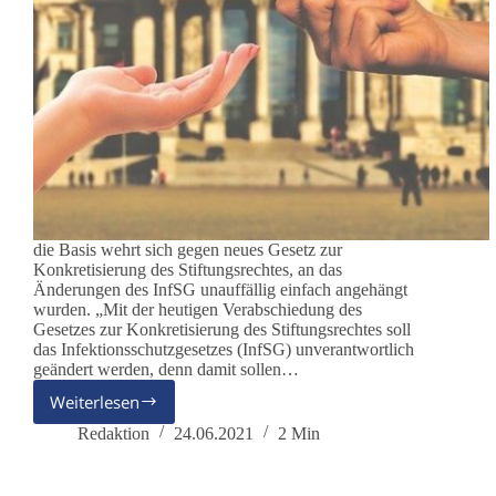
die Basis wehrt sich gegen neues Gesetz zur
Konkretisierung des Stiftungsrechtes, an das
Änderungen des InfSG unauffällig einfach angehängt
wurden. „Mit der heutigen Verabschiedung des
Gesetzes zur Konkretisierung des Stiftungsrechtes soll
das Infektionsschutzgesetzes (InfSG) unverantwortlich
geändert werden, denn damit sollen…
Weiterlesen
Epidemische
Lage
Redaktion
24.06.2021
2 Min
wird
endgültig