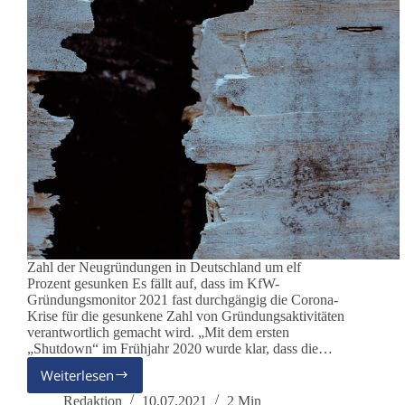
Zahl der Neugründungen in Deutschland um elf
Prozent gesunken Es fällt auf, dass im KfW-
Gründungsmonitor 2021 fast durchgängig die Corona-
Krise für die gesunkene Zahl von Gründungsaktivitäten
verantwortlich gemacht wird. „Mit dem ersten
„Shutdown“ im Frühjahr 2020 wurde klar, dass die…
Weiterlesen
Gründungsmonitor
der
Redaktion
10.07.2021
2 Min