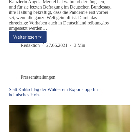
Kanzlerin Angela Merkel hat während der jüngsten,
und für sie letzten Befragung im Deutschen Bundestag,
ihre Haltung bekräftigt, dass die Pandemie erst vorbei
sei, wenn die ganze Welt geimpft ist. Damit das
ehrgeizige Vorhaben auch in Deutschland reibungslos
umgesetzt werden…
Weiterlesen
Taschenspielertricks
bei
Redaktion
27.06.2021
3 Min
der
Gesetzgebung
greifen
noch
weiter
Pressemitteilungen
in
die
Statt Kahlschlag der Wälder ein Exportstopp für
Grundrechte
heimisches Holz
ein