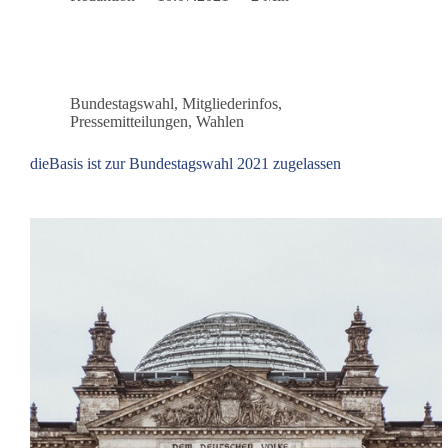
KfW
bestätigt
wirtschaftliche
Kollateralschäden
Bundestagswahl
,
Mitgliederinfos
,
Pressemitteilungen
,
Wahlen
dieBasis ist zur Bundestagswahl 2021 zugelassen