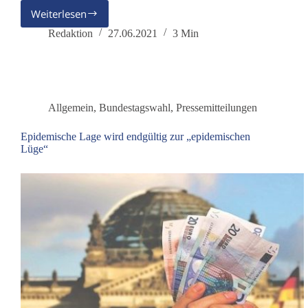
Weiterlesen
Statt
Kahlschlag
Redaktion
27.06.2021
3 Min
der
Wälder
ein
Exportstopp
für
Allgemein
,
Bundestagswahl
,
Pressemitteilungen
heimisches
Holz
Epidemische Lage wird endgültig zur „epidemischen
Lüge“