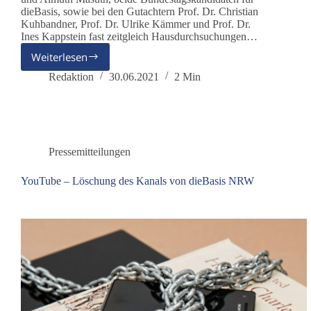
dieBasis, sowie bei den Gutachtern Prof. Dr. Christian
Kuhbandner, Prof. Dr. Ulrike Kämmer und Prof. Dr.
Ines Kappstein fast zeitgleich Hausdurchsuchungen…
Weiterlesen
Hausdurchsuchungen
bei
Redaktion
30.06.2021
2 Min
Bundestagskandidaten
von
dieBasis
in
Thüringen
Pressemitteilungen
YouTube – Löschung des Kanals von dieBasis NRW