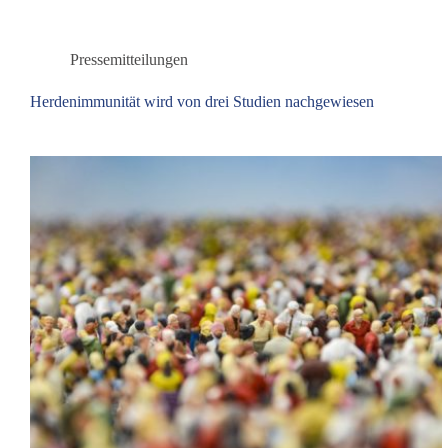
Kanals
von
dieBasis
Pressemitteilungen
NRW
Herdenimmunität wird von drei Studien nachgewiesen