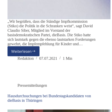
„Wir begrüßen, dass die Ständige Impfkommission
(Stiko) die Politik in die Schranken weist“, sagt David
Claudio Siber, Mitglied im Vorstand der
basisdemokratischen Partei, dieBasis. Die Stiko hatte
sich lautstark gegen die ebenso lautstarken Forderungen
gewehrt, die Impfempfehlung für Kinder und…
Weiterlesen
dieBasis
begrüßt
Redaktion
07.07.2021
1 Min
Widerstand
der
Stiko
gegen
Druck
Pressemitteilungen
aus
der
Hausdurchsuchungen bei Bundestagskandidaten von
Politik
dieBasis in Thüringen