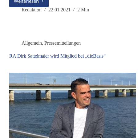
Weiterlesen
Wir
begrüßen
Redaktion
22.01.2021
2 Min
Eva
Rosen
und
Markus
Haintz
Allgemein
,
Pressemitteilungen
als
Mitglieder
RA Dirk Sattelmaier wird Mitglied bei „dieBasis“
bei
der
Partei
dieBasis.