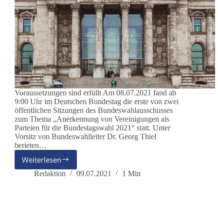
Voraussetzungen sind erfüllt Am 08.07.2021 fand ab
9:00 Uhr im Deutschen Bundestag die erste von zwei
öffentlichen Sitzungen des Bundeswahlausschusses
zum Thema „Anerkennung von Vereinigungen als
Parteien für die Bundestagswahl 2021“ statt. Unter
Vorsitz von Bundeswahlleiter Dr. Georg Thiel
berieten…
Weiterlesen
dieBasis
ist
Redaktion
09.07.2021
1 Min
zur
Bundestagswahl
2021
zugelassen