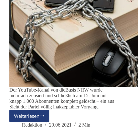
Der YouTube-Kanal von dieBasis NRW wurde
mehrfach zensiert und schließlich am 15. Juni mit
knapp 1.000 Abonnenten komplett gelöscht – ein aus
Sicht der Partei völlig inakzeptabler Vorgang.
Weiterlesen
YouTube
–
Redaktion
29.06.2021
2 Min
Löschung
des