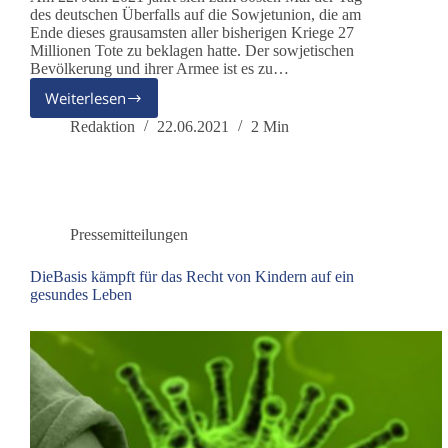
des deutschen Überfalls auf die Sowjetunion, die am
Ende dieses grausamsten aller bisherigen Kriege 27
Millionen Tote zu beklagen hatte. Der sowjetischen
Bevölkerung und ihrer Armee ist es zu…
Weiterlesen
Entspannung
und
Redaktion
22.06.2021
2 Min
Frieden
mit
Russland
Pressemitteilungen
DieBasis kämpft für das Recht von Kindern auf ein
gesundes Leben