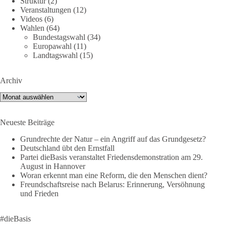
Hier ein Auszug aus der Rede von der
Struktur
(2)
Veranstaltungen
(12)
Bundestagsabgeordneten Sevim Dağdelen (BSW).
Videos
(6)
Wahlen
(64)
„Wir müssen Nein sagen zu diesem stinkenden
Bundestagswahl
(34)
Revanchismus!“
Europawahl
(11)
Landtagswahl
(15)
👉 Hier geht es zum vollständigen Video:
https://www.youtube.com/live/a9hOswSNg4I?
Archiv
si=2b_C6GgNY9EB-rXw
Archiv
🟩🟩🟦🟦🟥🟥🟧🟧
Neueste Beiträge
❤️ Wir freuen uns über deine Unterstützung:
https://diebasis.de/spenden/
Grundrechte der Natur – ein Angriff auf das Grundgesetz?
Deutschland übt den Ernstfall
Partei dieBasis veranstaltet Friedensdemonstration am 29.
#dieBasis
#frieden
#russandistnichtunserFeind
#friedenspartei
August in Hannover
Woran erkennt man eine Reform, die den Menschen dient?
Freundschaftsreise nach Belarus: Erinnerung, Versöhnung
und Frieden
377
168
37
Auf Facebook ansehen
DieBasis
#dieBasis