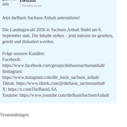
DieBasis
5 Stunden zuvor
Jetzt dieBasis Sachsen-Anhalt unterstützen!
Die Landtagswahl 2026 in Sachsen-Anhalt findet am 6.
September statt. Die Inhalte stehen – jetzt müssen sie gesehen,
geteilt und diskutiert werden.
Folge unseren Kanälen:
Facebook:
https://www.facebook.com/groups/diebasissachsenanhalt/
Instragram:
https://www.instagram.com/die_basis_sachsen_anhalt/
Tiktok:
https://www.tiktok.com/@diebasis_sachsenanhalt
X:
https://x.com/DieBasisLSA
Youtube:
https://www.youtube.com/dieBasisSachsenAnhalt
🟩🟩🟦🟦🟥🟥🟧🟧
Veranstaltungen
Like, teile und kommentiere unsere Beiträge, damit noch mehr
Menschen mitbekommen, wofür wir stehen und warum es sich