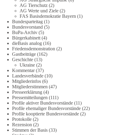
Quellen:
https://apnews.com/article/fauci-diaries-covid-origins-
AG Tierschutz
(2)
rand-paul-6b25da9f75a0becbaf2886ab22643e67
und
AG Werte und Ziele
(2)
FAS Basisdemokratie Bayern
(1)
https://www.tichyseinblick.de/kolumnen/aus-aller-welt/usa-
Bundesparteitag
(1)
tagebuch-fauci-corona-impfung/
Bundesvorstand
(5)
BuPa-Archiv
(5)
#dieBasis
#Corona
#Aufarbeitung
#Transparenz
#Demokratie
Bürgerkabinett
(4)
#Vertrauen
dieBasis analog
(16)
Friedensdemonstration
(2)
Gastbeiträge
(162)
Geschichte
(13)
239
36
60
Ukraine
(2)
Auf Facebook ansehen
Kommentar
(37)
Landesverbände
(10)
DieBasis
Mitgliederinfos
(6)
24 Stunden zuvor
Mitgliederstimmen
(47)
Presseerklärung
(4)
🕊 Wir wollen den Krieg mit Russland nicht!
Pressemitteilungen
(111)
Profile aktiver Bundesvorstände
(11)
Profile ehemaliger Bundesvorstände
(22)
Am 20. Juni 2026 fand in Berlin am Brandenburger Tor die
Profile kooptierte Bundesvorstände
(2)
Demonstration mit dem Motto „Russland ist nicht unser
Protokolle
(2)
Feind“ statt.
Rezension
(2)
Stimmen der Basis
(33)