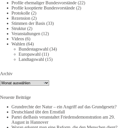
Profile ehemaliger Bundesvorstände
(22)
Am 20. Juni 2026 fand in Berlin am Brandenburger Tor die
Profile kooptierte Bundesvorstände
(2)
Demonstration mit dem Motto „Russland ist nicht unser
Protokolle
(2)
Feind“ statt.
Rezension
(2)
Stimmen der Basis
(33)
Hier ein Auszug aus der Rede von der
Struktur
(2)
Veranstaltungen
(12)
Bundestagsabgeordneten Sevim Dağdelen (BSW).
Videos
(6)
Wahlen
(64)
„Wir müssen Nein sagen zu diesem stinkenden
Bundestagswahl
(34)
Revanchismus!“
Europawahl
(11)
Landtagswahl
(15)
👉 Hier geht es zum vollständigen Video:
https://www.youtube.com/live/a9hOswSNg4I?
Archiv
si=2b_C6GgNY9EB-rXw
Archiv
🟩🟩🟦🟦🟥🟥🟧🟧
Neueste Beiträge
❤️ Wir freuen uns über deine Unterstützung:
https://diebasis.de/spenden/
Grundrechte der Natur – ein Angriff auf das Grundgesetz?
Deutschland übt den Ernstfall
Partei dieBasis veranstaltet Friedensdemonstration am 29.
#dieBasis
#frieden
#russandistnichtunserFeind
#friedenspartei
August in Hannover
Woran erkennt man eine Reform, die den Menschen dient?