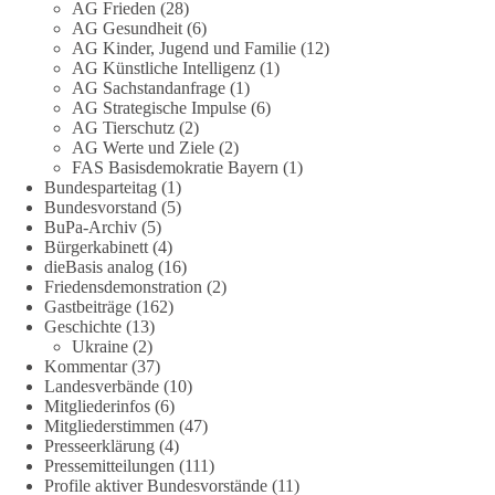
AG Frieden
(28)
AG Gesundheit
(6)
dieBasis fordert deshalb weiterhin eine unabhängige,
AG Kinder, Jugend und Familie
(12)
vollständige und transparente Aufarbeitung der Corona-Politik.
AG Künstliche Intelligenz
(1)
Ohne Denkverbote, ohne Vorverurteilungen und ohne Tabus.
AG Sachstandanfrage
(1)
AG Strategische Impulse
(6)
Quellen:
https://apnews.com/article/fauci-diaries-covid-origins-
AG Tierschutz
(2)
rand-paul-6b25da9f75a0becbaf2886ab22643e67
und
AG Werte und Ziele
(2)
FAS Basisdemokratie Bayern
(1)
https://www.tichyseinblick.de/kolumnen/aus-aller-welt/usa-
Bundesparteitag
(1)
tagebuch-fauci-corona-impfung/
Bundesvorstand
(5)
BuPa-Archiv
(5)
#dieBasis
#Corona
#Aufarbeitung
#Transparenz
#Demokratie
Bürgerkabinett
(4)
#Vertrauen
dieBasis analog
(16)
Friedensdemonstration
(2)
Gastbeiträge
(162)
Geschichte
(13)
239
36
60
Ukraine
(2)
Auf Facebook ansehen
Kommentar
(37)
Landesverbände
(10)
DieBasis
Mitgliederinfos
(6)
2 Tage(n) zuvor
Mitgliederstimmen
(47)
Presseerklärung
(4)
🕊 Wir wollen den Krieg mit Russland nicht!
Pressemitteilungen
(111)
Profile aktiver Bundesvorstände
(11)