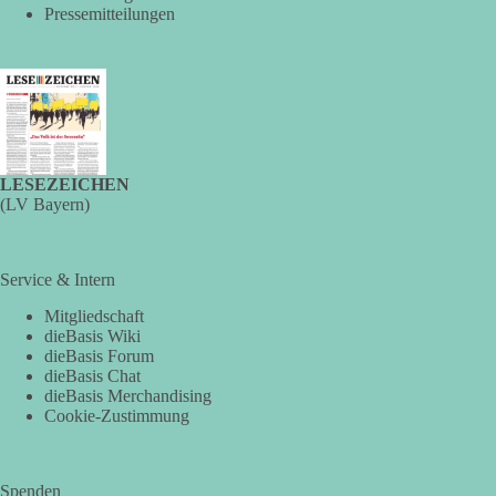
Strommangellage vor. Große Industrieunternehmen sollen im
Pressemitteilungen
Ernstfall ihren Stromverbrauch reduzieren oder ihre
Produktion zeitweise einstellen müssen. Die Behörde
bezeichnet dies als Vorsorge für außergewöhnliche
Krisensituationen. Das Vorhaben war bis zur Veröffentlichung
von Apollo kaum bekannt.
🟩🟩🟦🟦🟥🟥🟧🟧
LESEZEICHEN
(LV Bayern)
Versorgungssicherheit ist keine Nebensache. Sie ist
Voraussetzung für Freiheit, Wirtschaft und den Alltag der
Menschen.
Service & Intern
dieBasis steht für eine bezahlbare, sichere und unabhängige
Mitgliedschaft
dieBasis Wiki
Energieversorgung.
dieBasis Forum
dieBasis Chat
Eine resiliente Gesellschaft erkennt man nicht daran, wie sie
dieBasis Merchandising
Strommangel verwaltet, sondern daran, wie sie ihn verhindert!
Cookie-Zustimmung
Quellen:
https://apollo-news.net/geheimplan-energiekrise-
bundesnetzagentur-bereitet-sich-auf-strommangel-ueber-
Spenden