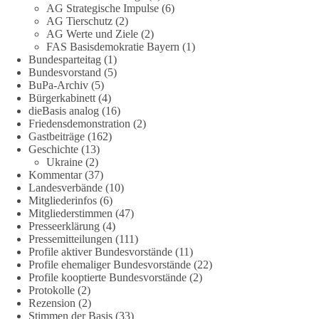
AG Strategische Impulse
(6)
Quellen:
https://apnews.com/article/fauci-diaries-covid-origins-
AG Tierschutz
(2)
rand-paul-6b25da9f75a0becbaf2886ab22643e67
und
AG Werte und Ziele
(2)
FAS Basisdemokratie Bayern
(1)
https://www.tichyseinblick.de/kolumnen/aus-aller-welt/usa-
Bundesparteitag
(1)
tagebuch-fauci-corona-impfung/
Bundesvorstand
(5)
BuPa-Archiv
(5)
#dieBasis
#Corona
#Aufarbeitung
#Transparenz
#Demokratie
Bürgerkabinett
(4)
#Vertrauen
dieBasis analog
(16)
Friedensdemonstration
(2)
Gastbeiträge
(162)
Geschichte
(13)
239
36
60
Ukraine
(2)
Auf Facebook ansehen
Kommentar
(37)
Landesverbände
(10)
DieBasis
Mitgliederinfos
(6)
1 Tag zuvor
Mitgliederstimmen
(47)
Presseerklärung
(4)
🕊 Wir wollen den Krieg mit Russland nicht!
Pressemitteilungen
(111)
Profile aktiver Bundesvorstände
(11)
Profile ehemaliger Bundesvorstände
(22)
Am 20. Juni 2026 fand in Berlin am Brandenburger Tor die
Profile kooptierte Bundesvorstände
(2)
Demonstration mit dem Motto „Russland ist nicht unser
Protokolle
(2)
Feind“ statt.
Rezension
(2)
Stimmen der Basis
(33)