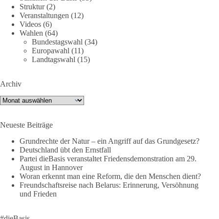
Hier ein Auszug aus der Rede von der
Struktur
(2)
Veranstaltungen
(12)
Bundestagsabgeordneten Sevim Dağdelen (BSW).
Videos
(6)
Wahlen
(64)
„Wir müssen Nein sagen zu diesem stinkenden
Bundestagswahl
(34)
Revanchismus!“
Europawahl
(11)
Landtagswahl
(15)
👉 Hier geht es zum vollständigen Video:
https://www.youtube.com/live/a9hOswSNg4I?
Archiv
si=2b_C6GgNY9EB-rXw
Archiv
🟩🟩🟦🟦🟥🟥🟧🟧
Neueste Beiträge
❤️ Wir freuen uns über deine Unterstützung:
https://diebasis.de/spenden/
Grundrechte der Natur – ein Angriff auf das Grundgesetz?
Deutschland übt den Ernstfall
Partei dieBasis veranstaltet Friedensdemonstration am 29.
#dieBasis
#frieden
#russandistnichtunserFeind
#friedenspartei
August in Hannover
Woran erkennt man eine Reform, die den Menschen dient?
Freundschaftsreise nach Belarus: Erinnerung, Versöhnung
und Frieden
377
168
37
Auf Facebook ansehen
DieBasis
#dieBasis