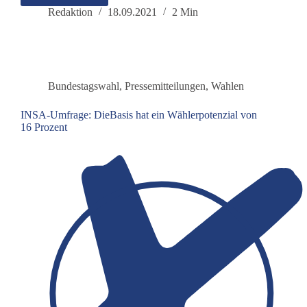
(Biontech)-
Redaktion
18.09.2021
2 Min
‚Impfstoff‘
tötet
mehr
Menschen
als
Bundestagswahl
,
Pressemitteilungen
,
Wahlen
er
rettet!“
INSA-Umfrage: DieBasis hat ein Wählerpotenzial von
16 Prozent