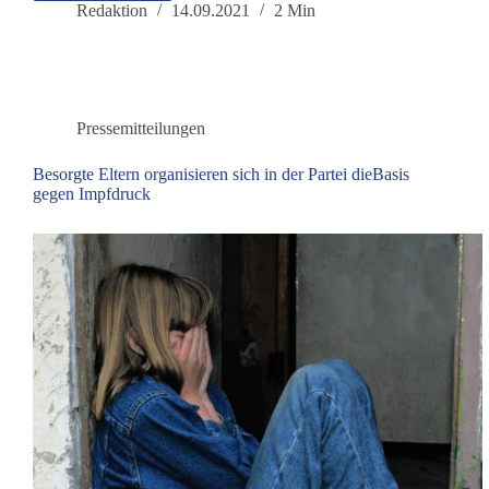
setzt
Redaktion
14.09.2021
2 Min
sich
für
den
Erhalt
des
Pressemitteilungen
Heilpraktikerberufes
ein
Besorgte Eltern organisieren sich in der Partei dieBasis
gegen Impfdruck