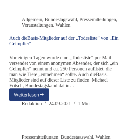
sicher
wählen“
Allgemein
,
Bundestagswahl
,
Pressemitteilungen
,
Veranstaltungen
,
Wahlen
Auch dieBasis-Mitglieder auf der „Todesliste“ von „Ein
Geimpfter“
Vor einigen Tagen wurde eine „Todesliste“ per Mail
versendet von einem anonymen Absender, der sich „ein
Geimpfter“ nennt und ca. 250 Personen auflistet, die
man wie Tiere „entnehmen“ sollte. Auch dieBasis-
Mitglieder sind auf dieser Liste zu finden. Michael
Fritsch, Bundestagskandidat in…
Weiterlesen
Auch
dieBasis-
Redaktion
24.09.2021
1 Min
Mitglieder
auf
der
„Todesliste“
von
Pressemitteilungen
,
Bundestagswahl
,
Wahlen