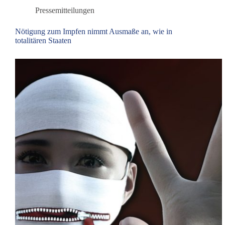
von
Pressemitteilungen
16
Prozent
Nötigung zum Impfen nimmt Ausmaße an, wie in
totalitären Staaten