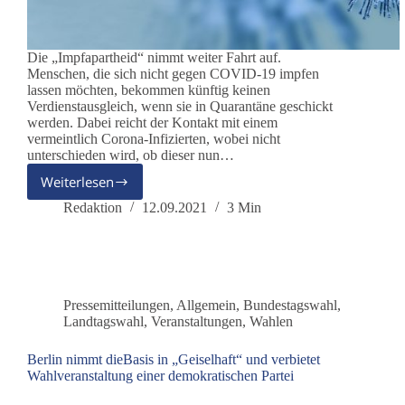
Die „Impfapartheid“ nimmt weiter Fahrt auf.
Menschen, die sich nicht gegen COVID-19 impfen
lassen möchten, bekommen künftig keinen
Verdienstausgleich, wenn sie in Quarantäne geschickt
werden. Dabei reicht der Kontakt mit einem
vermeintlich Corona-Infizierten, wobei nicht
unterschieden wird, ob dieser nun…
Weiterlesen
„Menschen
dürfen
Redaktion
12.09.2021
3 Min
nicht
bestraft
werden,
weil
andere
Pressemitteilungen
,
Allgemein
,
Bundestagswahl
,
infiziert
Landtagswahl
,
Veranstaltungen
,
Wahlen
sind“
Berlin nimmt dieBasis in „Geiselhaft“ und verbietet
Wahlveranstaltung einer demokratischen Partei