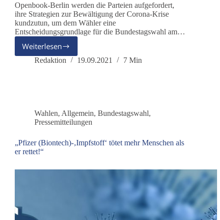
Openbook-Berlin werden die Parteien aufgefordert,
ihre Strategien zur Bewältigung der Corona-Krise
kundzutun, um dem Wähler eine
Entscheidungsgrundlage für die Bundestagswahl am…
Weiterlesen
Der
CEXIT
Redaktion
19.09.2021
7 Min
aus
der
Coronakrise
–
dieBasis
Wahlen
,
Allgemein
,
Bundestagswahl
,
antwortet
Pressemitteilungen
„Pfizer (Biontech)-‚Impfstoff‘ tötet mehr Menschen als
er rettet!“