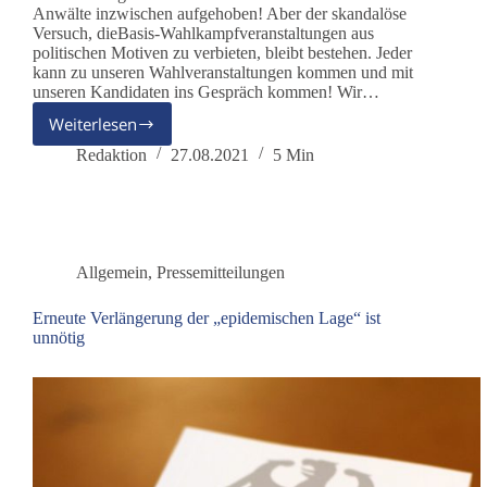
Anwälte inzwischen aufgehoben! Aber der skandalöse
Versuch, dieBasis-Wahlkampfveranstaltungen aus
politischen Motiven zu verbieten, bleibt bestehen. Jeder
kann zu unseren Wahlveranstaltungen kommen und mit
unseren Kandidaten ins Gespräch kommen! Wir…
Weiterlesen
Berlin
nimmt
Redaktion
27.08.2021
5 Min
dieBasis
in
„Geiselhaft“
und
verbietet
Allgemein
,
Pressemitteilungen
Wahlveranstaltung
einer
Erneute Verlängerung der „epidemischen Lage“ ist
demokratischen
unnötig
Partei