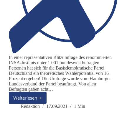
In einer repräsentativen Blitzumfrage des renommierten
INSA-Instituts unter 1.001 bundesweit befragten
Personen hat sich für die Basisdemokratische Partei
Deutschland ein theoretisches Wählerpotential von 16
Prozent ergeben! Die Umfrage wurde vom Hamburger
Landesverband der Partei beauftragt. Von allen
Befragten gaben acht…
Weiterlesen
INSA-
Umfrage:
Redaktion
17.09.2021
1 Min
DieBasis
hat
ein
Wählerpotenzial