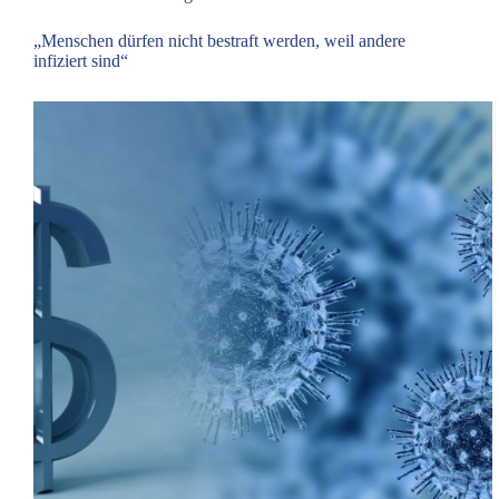
dieBasis
gegen
„Menschen dürfen nicht bestraft werden, weil andere
Impfdruck
infiziert sind“