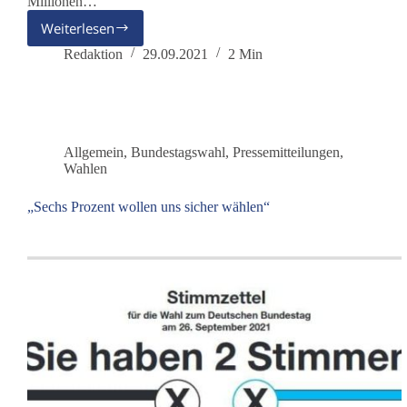
Millionen…
Weiterlesen
Nur
3,4
Redaktion
29.09.2021
2 Min
Prozent
der
Intensivpatienten
hatten
2020
Allgemein
,
Bundestagswahl
,
Pressemitteilungen
,
Corona
Wahlen
„Sechs Prozent wollen uns sicher wählen“