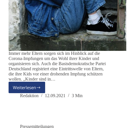
Immer mehr Eltern sorgen sich im Hinblick auf die
Corona-Impfungen um das Wohl ihrer Kinder und
organisieren sich. Auch die Basisdemokratische Partei
Deutschland registriert eine Eintrittswelle von Eltern,
die ihre Kids vor einer drohenden Impfung schützen
wollen. „Kinder sind in…
Weiterlesen
Besorgte
Eltern
Redaktion
12.09.2021
3 Min
organisieren
sich
in
der
Partei
Pressemitteilungen