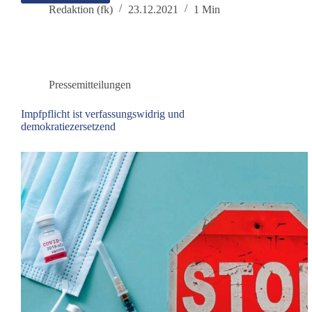
Gesundheit:
Redaktion (fk)
23.12.2021
1 Min
Stellungnahme
zur
Kündigung
von
Prof.
Pressemitteilungen
Dr.
Andreas
Impfpflicht ist verfassungswidrig und
Sönnichsen
demokratiezersetzend
durch
die
MedUni
Wien