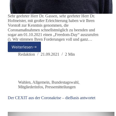
Sehr geehrter Herr Dr. Gassen, sehr geehrter Herr Dr.
Hofmeister, mit großer Erleichterung haben wir Ihren
Vorstoß zur Kenntnis genommen, die
Coronamaßnahmen schnellstmöglich zu beenden und
sogar am 01.10.2021 einen „Freedom-Day“ auszurufen
(). Wir stimmen Ihren Forderungen voll und ganz…
Weiterlesen
Offener
Brief
Redaktion
21.09.2021
2 Min
an
die
Vorsitzenden
der
Kassenärztlichen
Wahlen
,
Allgemein
,
Bundestagswahl
,
Bundesvereinigung
Mitgliederinfos
,
Pressemitteilungen
Der CEXIT aus der Coronakrise – dieBasis antwortet