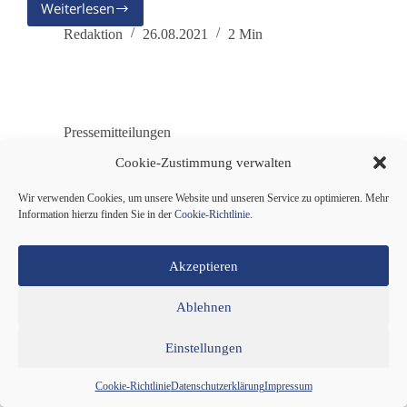
Weiterlesen
Erneute
Verlängerung
Redaktion
26.08.2021
2 Min
der
„epidemischen
Lage“
ist
unnötig
Pressemitteilungen
Cookie-Zustimmung verwalten
Machtbegrenzung hätte die STIKO nicht einknicken
lassen
Wir verwenden Cookies, um unsere Website und unseren Service zu optimieren. Mehr
Information hierzu finden Sie in der
Cookie-Richtlinie
.
Akzeptieren
Ablehnen
Einstellungen
Cookie-Richtlinie
Datenschutzerklärung
Impressum