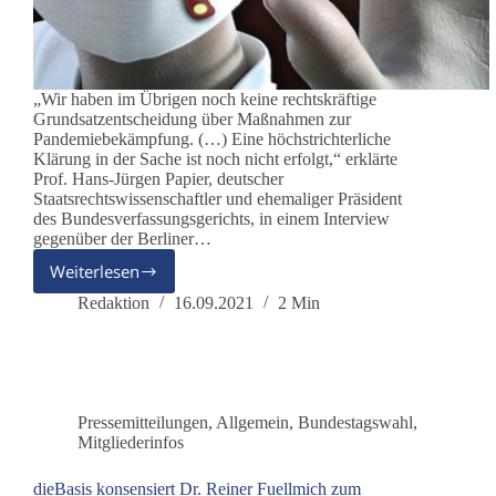
„Wir haben im Übrigen noch keine rechtskräftige
Grundsatzentscheidung über Maßnahmen zur
Pandemiebekämpfung. (…) Eine höchstrichterliche
Klärung in der Sache ist noch nicht erfolgt,“ erklärte
Prof. Hans-Jürgen Papier, deutscher
Staatsrechtswissenschaftler und ehemaliger Präsident
des Bundesverfassungsgerichts, in einem Interview
gegenüber der Berliner…
Weiterlesen
Nötigung
zum
Redaktion
16.09.2021
2 Min
Impfen
nimmt
Ausmaße
an,
wie
Pressemitteilungen
,
Allgemein
,
Bundestagswahl
,
in
Mitgliederinfos
totalitären
Staaten
dieBasis konsensiert Dr. Reiner Fuellmich zum