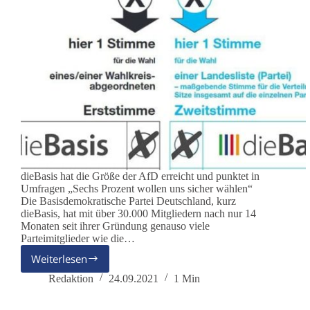
dieBasis hat die Größe der AfD erreicht und punktet in
Umfragen „Sechs Prozent wollen uns sicher wählen“
Die Basisdemokratische Partei Deutschland, kurz
dieBasis, hat mit über 30.000 Mitgliedern nach nur 14
Monaten seit ihrer Gründung genauso viele
Parteimitglieder wie die…
Weiterlesen
„Sechs
Prozent
Redaktion
24.09.2021
1 Min
wollen
uns