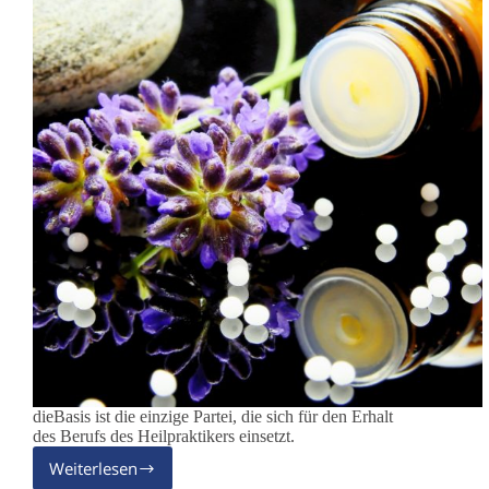
dieBasis ist die einzige Partei, die sich für den Erhalt
des Berufs des Heilpraktikers einsetzt.
Weiterlesen
dieBasis