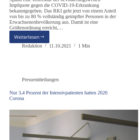
Impfquote gegen die COVID-19-Erkrankung
bekanntgegeben. Das RKI geht jetzt von einem Anteil
von bis zu 80 % vollständig geimpfter Personen in der
Erwachsenenbevölkerung aus. Damit ist eine
Größenordnung erreicht,…
Weiterlesen
Schluss
jetzt!
Redaktion
11.10.2021
1 Min
Nach
Korrektur
der
Impfquote
–
Pressemitteilungen
Corona-
Maßnahmen
Nur 3,4 Prozent der Intensivpatienten hatten 2020
sofort
Corona
aufheben!