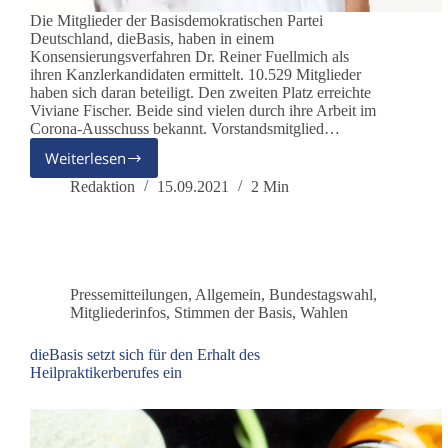
Die Mitglieder der Basisdemokratischen Partei
Deutschland, dieBasis, haben in einem
Konsensierungsverfahren Dr. Reiner Fuellmich als
ihren Kanzlerkandidaten ermittelt. 10.529 Mitglieder
haben sich daran beteiligt. Den zweiten Platz erreichte
Viviane Fischer. Beide sind vielen durch ihre Arbeit im
Corona-Ausschuss bekannt. Vorstandsmitglied…
Weiterlesen
dieBasis
konsensiert
Redaktion
15.09.2021
2 Min
Dr.
Reiner
Fuellmich
zum
Kanzlerkandidaten
Pressemitteilungen
,
Allgemein
,
Bundestagswahl
,
Mitgliederinfos
,
Stimmen der Basis
,
Wahlen
dieBasis setzt sich für den Erhalt des
Heilpraktikerberufes ein