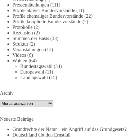
Pressemitteilungen
(111)
🌍 Migration darf niemals zum politischen Druckmittel
Profile aktiver Bundesvorstände
(11)
werden.
Profile ehemaliger Bundesvorstände
(22)
Profile kooptierte Bundesvorstände
(2)
Protokolle
(2)
Die Ereignisse in Ceuta zeigen, wie schnell Menschen
Rezension
(2)
zwischen geopolitische Interessen geraten können.
Stimmen der Basis
(33)
Unabhängig davon, welche politischen oder diplomatischen
Struktur
(2)
Ursachen diese Krise im Einzelnen hatte, eines wird deutlich:
Veranstaltungen
(12)
Wenn Migration als Druckmittel eingesetzt oder von
Videos
(6)
Wahlen
(64)
Schleusernetzwerken ausgenutzt werden kann, verlieren am
Bundestagswahl
(34)
Ende immer die Menschen.
Europawahl
(11)
Landtagswahl
(15)
🟩🟩🟦🟦🟥🟥🟧🟧
Archiv
dieBasis meint:
Archiv
Wer Menschen für politische Interessen instrumentalisiert,
verliert den Menschen aus dem Blick.
Neueste Beiträge
Europa braucht eine Migrationspolitik, die auf drei
Grundrechte der Natur – ein Angriff auf das Grundgesetz?
Grundpfeilern beruht:
Deutschland übt den Ernstfall