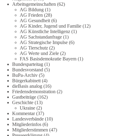
Arbeitsgemeinschaften
(62)
Quellen:
https://apollo-news.net/geheimplan-energiekrise-
AG Bildung
(1)
bundesnetzagentur-bereitet-sich-auf-strommangel-ueber-
AG Frieden
(28)
mehrere-tage-bis-wochen-vor/
und
AG Gesundheit
(6)
AG Kinder, Jugend und Familie
(12)
https://www.merkur.de/deutschland/der-geheimplan-gegen-
AG Künstliche Intelligenz
(1)
stromausfalle-der-bundesnetzagentur-zr-94423201.html?
AG Sachstandanfrage
(1)
utm_source=chatgpt.com
AG Strategische Impulse
(6)
AG Tierschutz
(2)
🟩🟩🟦🟦🟥🟥🟧🟧
AG Werte und Ziele
(2)
FAS Basisdemokratie Bayern
(1)
Bundesparteitag
(1)
Wieder ein Beispiel dafür, warum wir 1 Milliarde für freie
Bundesvorstand
(5)
Medien fordern sollten: 👉 Jetzt Petition unterzeichnen
BuPa-Archiv
(5)
Bürgerkabinett
(4)
#dieBasis
#Energie
#Versorgungssicherheit
#Infrastruktur
dieBasis analog
(16)
#Technologieoffen
#Resilienz
Friedensdemonstration
(2)
Gastbeiträge
(162)
Geschichte
(13)
Ukraine
(2)
158
26
69
Auf Facebook ansehen
Kommentar
(37)
Landesverbände
(10)
Mitgliederinfos
(6)
DieBasis
Mitgliederstimmen
(47)
2 Tage(n) zuvor
Presseerklärung
(4)