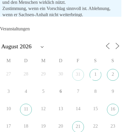
und den Menschen wirklich nützt.
Zustimmung, wenn ein Vorschlag sinnvoll ist. Ablehnung,
wenn er Sachsen-Anhalt nicht weiterbringt.
💬 Was ist dir wichtiger: der Absender eines Antrags oder das
Veranstaltungen
Ergebnis für Sachsen-Anhalt?
#dieBasis
#sachsenanhalt
#ltw2026
#landtagswahl
👉 Folgen:
M
D
M
D
F
S
S
https://www.facebook.com/groups/diebasissachsenanhalt/
27
28
29
30
31
1
2
8
4
1
Auf Facebook ansehen
3
4
5
6
7
8
9
DieBasis
1 Tag zuvor
10
12
13
14
15
11
16
⚡ Vorsorge ist richtig. Aber Vorsorge ersetzt keine verlässliche
Energiepolitik!
17
18
19
20
22
23
21