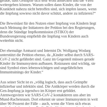
gerade, dass Geimpfte sich sehr wohl anstecken und die Viren
weitergeben können. Warum sollen dann Kinder, die von der
Krankheit nahezu nicht betroffen sind, sich impfen lassen, wenn
die Impfung sowieso nicht davor schützt, andere zu infizieren?“
Die Beweislast für den Nutzen einer Impfung von Kindern liegt
nach Meinung der Initiatoren der Petition bei den Regierungen,
denn die Ständige Impfkommission (STIKO) der
Bundesregierung empfiehlt die Impfung von Kindern auch
weiterhin nicht.
Der ehemalige Amtsarzt und Internist Dr. Wolfgang Wodarg
unterstützt die Petition ebenso, da „Kinder selbst durch SARS-
CoV-2 nicht gefährdet sind. Ganz im Gegenteil müssen gerade
Kinder ihr Immunsystem aufbauen. Rotznasen sind wichtig, sie
sind Symbol eines lebenswichtigen und ungefährlichen
Immuntrainings der Kinder.“
Aus seiner Sicht ist es „völlig logisch, dass auch Geimpfte
infizierbar und infektiös sind. Die Antikörper werden durch die
Gen-Impfung ja irgendwo im Körper erst gebildet.
Atemwegsviren wie SARS-CoV-2 kontaktieren uns aber im
Mund-Rachenraum. Dort erkennt sie unser Immunsystem in weit
über 90 Prozent der Fälle – auch, wenn die Viren sich etwas