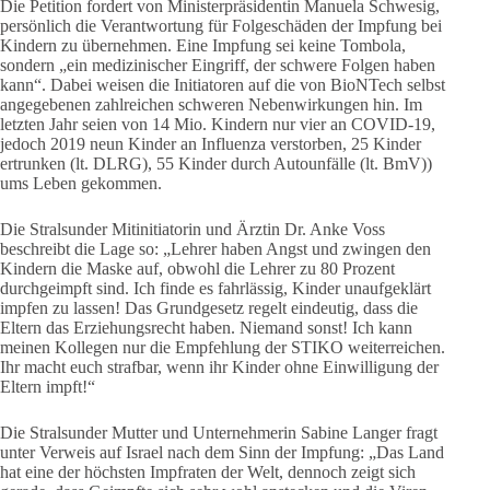
Die Petition fordert von Ministerpräsidentin Manuela Schwesig,
persönlich die Verantwortung für Folgeschäden der Impfung bei
Kindern zu übernehmen. Eine Impfung sei keine Tombola,
sondern „ein medizinischer Eingriff, der schwere Folgen haben
kann“. Dabei weisen die Initiatoren auf die von BioNTech selbst
angegebenen zahlreichen schweren Nebenwirkungen hin. Im
letzten Jahr seien von 14 Mio. Kindern nur vier an COVID-19,
jedoch 2019 neun Kinder an Influenza verstorben, 25 Kinder
ertrunken (lt. DLRG), 55 Kinder durch Autounfälle (lt. BmV))
ums Leben gekommen.
Die Stralsunder Mitinitiatorin und Ärztin Dr. Anke Voss
beschreibt die Lage so: „Lehrer haben Angst und zwingen den
Kindern die Maske auf, obwohl die Lehrer zu 80 Prozent
durchgeimpft sind. Ich finde es fahrlässig, Kinder unaufgeklärt
impfen zu lassen! Das Grundgesetz regelt eindeutig, dass die
Eltern das Erziehungsrecht haben. Niemand sonst! Ich kann
meinen Kollegen nur die Empfehlung der STIKO weiterreichen.
Ihr macht euch strafbar, wenn ihr Kinder ohne Einwilligung der
Eltern impft!“
Die Stralsunder Mutter und Unternehmerin Sabine Langer fragt
unter Verweis auf Israel nach dem Sinn der Impfung: „Das Land
hat eine der höchsten Impfraten der Welt, dennoch zeigt sich