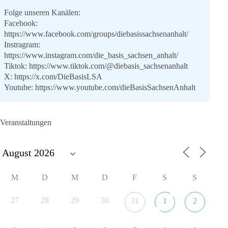
Folge unseren Kanälen:
Facebook:
https://www.facebook.com/groups/diebasissachsenanhalt/
Instragram:
https://www.instagram.com/die_basis_sachsen_anhalt/
Tiktok:
https://www.tiktok.com/@diebasis_sachsenanhalt
X:
https://x.com/DieBasisLSA
Youtube:
https://www.youtube.com/dieBasisSachsenAnhalt
🟩🟩🟦🟦🟥🟥🟧🟧
Veranstaltungen
Like, teile und kommentiere unsere Beiträge, damit noch mehr
Menschen mitbekommen, wofür wir stehen und warum es sich
lohnt, dieBasis zu wählen.
Mehr Infos:
https://diebasis-st.de/wahlprogramm/
M
D
M
D
F
S
S
#dieBasis
#Landtagswahl
#SachsenAnhalt
#DeineStimmezählt
#jetztunterstützen
27
28
29
30
31
1
2