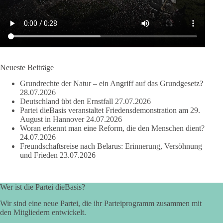
und erst danach auf den Inhalt geschaut wird.
🟩🟩🟦🟦🟥🟥🟧🟧
dieBasis Sachsen-Anhalt steht für Kooperation in Sachfragen.
Jeder Antrag soll danach bewertet werden, ob er dem Land
und den Menschen wirklich nützt.
Neueste Beiträge
Zustimmung, wenn ein Vorschlag sinnvoll ist. Ablehnung,
Grundrechte der Natur – ein Angriff auf das Grundgesetz?
wenn er Sachsen-Anhalt nicht weiterbringt.
28.07.2026
Deutschland übt den Ernstfall
27.07.2026
💬 Was ist dir wichtiger: der Absender eines Antrags oder das
Partei dieBasis veranstaltet Friedensdemonstration am 29.
Ergebnis für Sachsen-Anhalt?
August in Hannover
24.07.2026
Woran erkennt man eine Reform, die den Menschen dient?
24.07.2026
#dieBasis
#sachsenanhalt
#ltw2026
#landtagswahl
Freundschaftsreise nach Belarus: Erinnerung, Versöhnung
und Frieden
23.07.2026
👉 Folgen:
https://www.facebook.com/groups/diebasissachsenanhalt/
Wer ist die Partei dieBasis?
Wir sind eine neue Partei, die ihr Parteiprogramm zusammen mit
24
6
2
Auf Facebook ansehen
den Mitgliedern entwickelt.