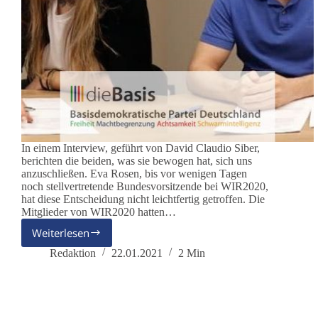
In einem Interview, geführt von David Claudio Siber,
berichten die beiden, was sie bewogen hat, sich uns
anzuschließen. Eva Rosen, bis vor wenigen Tagen
noch stellvertretende Bundesvorsitzende bei WIR2020,
hat diese Entscheidung nicht leichtfertig getroffen. Die
Mitglieder von WIR2020 hatten…
Weiterlesen
Wir
begrüßen
Redaktion
22.01.2021
2 Min
Eva
Rosen
und
Markus