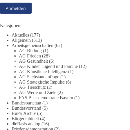
❓Und wer übernimmt die Verantwortung für die massiven
Folgen für Kinder, Familien, Unternehmen und das Vertrauen
in unseren Rechtsstaat?
🟩🟩🟦🟦🟥🟥🟧🟧
Kategorien
Aktuelles
(177)
Eine demokratische Gesellschaft lebt nicht davon, unbequeme
Allgemein
(513)
Fragen zu vermeiden. Sie lebt davon, Fragen offen zu stellen
Arbeitsgemeinschaften
(62)
und transparent zu beantworten.
AG Bildung
(1)
AG Frieden
(28)
AG Gesundheit
(6)
dieBasis fordert deshalb weiterhin eine unabhängige,
AG Kinder, Jugend und Familie
(12)
vollständige und transparente Aufarbeitung der Corona-Politik.
AG Künstliche Intelligenz
(1)
Ohne Denkverbote, ohne Vorverurteilungen und ohne Tabus.
AG Sachstandanfrage
(1)
AG Strategische Impulse
(6)
Quellen:
https://apnews.com/article/fauci-diaries-covid-origins-
AG Tierschutz
(2)
rand-paul-6b25da9f75a0becbaf2886ab22643e67
und
AG Werte und Ziele
(2)
FAS Basisdemokratie Bayern
(1)
https://www.tichyseinblick.de/kolumnen/aus-aller-welt/usa-
Bundesparteitag
(1)
tagebuch-fauci-corona-impfung/
Bundesvorstand
(5)
BuPa-Archiv
(5)
#dieBasis
#Corona
#Aufarbeitung
#Transparenz
#Demokratie
Bürgerkabinett
(4)
#Vertrauen
dieBasis analog
(16)
Friedensdemonstration
(2)