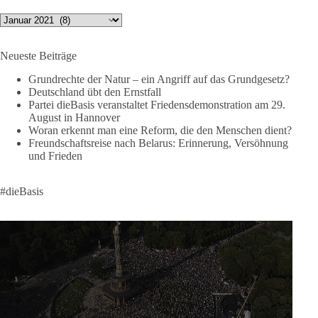
si=2b_C6GgNY9EB-rXw
Archiv
🟩🟩🟦🟦🟥🟥🟧🟧
Neueste Beiträge
❤️ Wir freuen uns über deine Unterstützung:
https://diebasis.de/spenden/
Grundrechte der Natur – ein Angriff auf das Grundgesetz?
Deutschland übt den Ernstfall
Partei dieBasis veranstaltet Friedensdemonstration am 29.
#dieBasis
#frieden
#russandistnichtunserFeind
#friedenspartei
August in Hannover
Woran erkennt man eine Reform, die den Menschen dient?
Freundschaftsreise nach Belarus: Erinnerung, Versöhnung
und Frieden
377
168
37
Auf Facebook ansehen
DieBasis
#dieBasis
2 Tage(n) zuvor
Wusstest du, dass ein guter Antrag nicht besser oder schlechter
wird, nur weil er von einer bestimmten Partei kommt?
Sachsen-Anhalt braucht Lösungen für Schule, Pflege,
Wirtschaft, Infrastruktur und die Kommunen. Diese Probleme
werden nicht kleiner, wenn im Landtag zuerst auf Parteifarbe