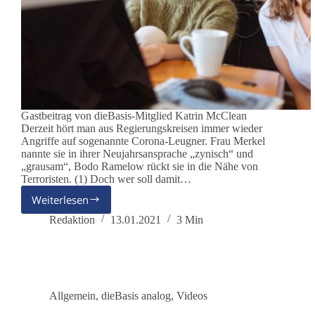
Gastbeitrag von dieBasis-Mitglied Katrin McClean
Derzeit hört man aus Regierungskreisen immer wieder
Angriffe auf sogenannte Corona-Leugner. Frau Merkel
nannte sie in ihrer Neujahrsansprache „zynisch“ und
„grausam“, Bodo Ramelow rückt sie in die Nähe von
Terroristen. (1) Doch wer soll damit…
Weiterlesen
Gastbeitrag
–
Redaktion
13.01.2021
3 Min
Wer
sind
die
Corona-
Leugner?
Allgemein
,
dieBasis analog
,
Videos