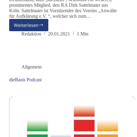
prominentes Mitglied, den RA Dirk Sattelmaier aus
Köln. Sattelmaier ist Vorsitzender des Vereins „Anwälte
für Aufklärung e.V. “, welcher sich zum…
Weiterlesen
RA
Dirk
Redaktion
20.01.2021
1 Min
Sattelmaier
wird
Mitglied
bei
„dieBasis“
Allgemein
dieBasis Podcast