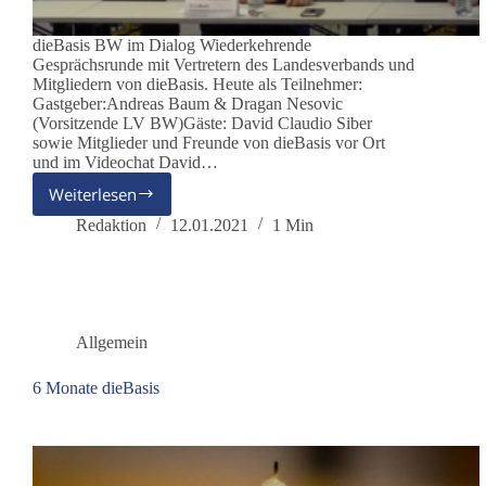
dieBasis BW im Dialog Wiederkehrende
Gesprächsrunde mit Vertretern des Landesverbands und
Mitgliedern von dieBasis. Heute als Teilnehmer:
Gastgeber:Andreas Baum & Dragan Nesovic
(Vorsitzende LV BW)Gäste: David Claudio Siber
sowie Mitglieder und Freunde von dieBasis vor Ort
und im Videochat David…
Weiterlesen
dieBasis
BW
Redaktion
12.01.2021
1 Min
im
Dialog
–
Heute
mit
Allgemein
David
Claudio
6 Monate dieBasis
Siber