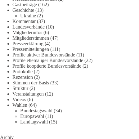
Gastbeiträge
(162)
Geschichte
(13)
239
36
60
Ukraine
(2)
Auf Facebook ansehen
Kommentar
(37)
Landesverbände
(10)
DieBasis
Mitgliederinfos
(6)
2 Tage(n) zuvor
Mitgliederstimmen
(47)
Presseerklärung
(4)
🕊 Wir wollen den Krieg mit Russland nicht!
Pressemitteilungen
(111)
Profile aktiver Bundesvorstände
(11)
Profile ehemaliger Bundesvorstände
(22)
Am 20. Juni 2026 fand in Berlin am Brandenburger Tor die
Profile kooptierte Bundesvorstände
(2)
Demonstration mit dem Motto „Russland ist nicht unser
Protokolle
(2)
Feind“ statt.
Rezension
(2)
Stimmen der Basis
(33)
Hier ein Auszug aus der Rede von der
Struktur
(2)
Veranstaltungen
(12)
Bundestagsabgeordneten Sevim Dağdelen (BSW).
Videos
(6)
Wahlen
(64)
„Wir müssen Nein sagen zu diesem stinkenden
Bundestagswahl
(34)
Revanchismus!“
Europawahl
(11)
Landtagswahl
(15)
👉 Hier geht es zum vollständigen Video:
https://www.youtube.com/live/a9hOswSNg4I?
Archiv