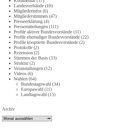
Kommentar
(37)
partei.de/2026/07/grundrechte-der-natur-ein-
Landesverbände
(10)
Mitgliederinfos
(6)
angriff-auf-das-grundgesetz/
Mitgliederstimmen
(47)
Presseerklärung
(4)
🟩🟩🟦🟦🟥🟥🟧🟧
Pressemitteilungen
(111)
Profile aktiver Bundesvorstände
(11)
Es ging weniger um fertige Antworten als um eine
Profile ehemaliger Bundesvorstände
(22)
Debatte darüber, wie Freiheit, Verantwortung,
Profile kooptierte Bundesvorstände
(2)
Protokolle
(2)
Naturschutz und Grundrechte in einer
Rezension
(2)
demokratischen Gesellschaft künftig miteinander
Stimmen der Basis
(33)
in Einklang gebracht werden können.
Struktur
(2)
Veranstaltungen
(12)
#dieBasis
#natur
#grundrechte
#grundgesetz
Videos
(6)
#demokratie
Wahlen
(64)
Bundestagswahl
(34)
Europawahl
(11)
Landtagswahl
(15)
38
7
8
Auf Facebook ansehen
Archiv
DieBasis
Archiv
2 Tage(n) zuvor