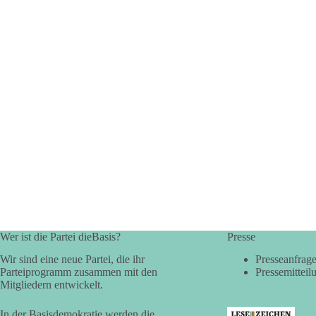
Wer ist die Partei dieBasis?
Presse
Wir sind eine neue Partei, die ihr
Presseanfrag
Parteiprogramm zusammen mit den
Pressemitteil
Mitgliedern entwickelt.
In der Basisdemokratie werden die