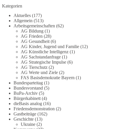
Grundgesetz?
Kategorien
Im Politischen Frühschoppen diskutieren die
Aktuelles
(177)
Teilnehmer das Verhältnis von Mensch, Natur und
Allgemein
(513)
Grundgesetz.
Arbeitsgemeinschaften
(62)
AG Bildung
(1)
AG Frieden
(28)
Beitrag der AG Strategische Impulse
AG Gesundheit
(6)
AG Kinder, Jugend und Familie
(12)
Kann die Natur Träger eigener Grundrechte sein?
AG Künstliche Intelligenz
(1)
Oder würde eine solche Entwicklung das
AG Sachstandanfrage
(1)
Fundament unseres Grundgesetzes sprengen? Mit
AG Strategische Impulse
(6)
AG Tierschutz
(2)
dieser grundsätzlichen Frage beschäftigte sich die
AG Werte und Ziele
(2)
Teilnehmer des Politischen Frühschoppens der
FAS Basisdemokratie Bayern
(1)
AG Strategische Impulse am 19. Juli 2026.
Bundesparteitag
(1)
Referent Frank Bothmann stellte die These auf,
Bundesvorstand
(5)
dass die derzeit in Teilen der Umweltbewegung
BuPa-Archiv
(5)
diskutierten „Grundrechte der Natur“ weit über
Bürgerkabinett
(4)
dieBasis analog
(16)
klassischen Naturschutz hinausreichen und
Friedensdemonstration
(2)
grundlegende Fragen zum Menschenbild, zum
Gastbeiträge
(162)
Rechtsstaat und zur Demokratie aufwerfen. [...]
Geschichte
(13)
Ukraine
(2)
👉 Hier weiterlesen:
https://diebasis-