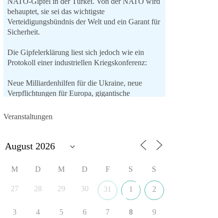
NATO-Gipfel in der Türkei. Von der NATO wird
behauptet, sie sei das wichtigste
Verteidigungsbündnis der Welt und ein Garant für
Sicherheit.
Die Gipfelerklärung liest sich jedoch wie ein
Protokoll einer industriellen Kriegskonferenz:
Neue Milliardenhilfen für die Ukraine, neue
Verpflichtungen für Europa, gigantische
Rüstungsdeals, Ausbau der
Verteidigungsindustrie, Modernisierung der
Veranstaltungen
Streitkräfte, ein klares Bekenntnis zur
militärischen Abschreckung und dazu die
Forderung, der Iran dürfe keine Kernwaffe
besitzen.
M
D
M
D
F
S
S
Und wo war der Austausch über eine
friedensorientierte Politik?
27
28
29
30
31
1
2
🟩🟩🟦🟦🟥🟥🟧🟧
3
4
5
6
7
8
9