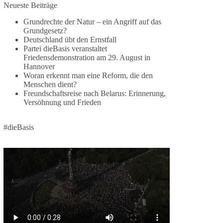
Jetzt dieBasis Sachsen-Anhalt unterstützen!
Neueste Beiträge
Grundrechte der Natur – ein Angriff auf das
Die Landtagswahl 2026 in Sachsen-Anhalt findet
Grundgesetz?
am 6. September statt. Die Inhalte stehen – jetzt
Deutschland übt den Ernstfall
müssen sie gesehen, geteilt und diskutiert werden.
Partei dieBasis veranstaltet
Friedensdemonstration am 29. August in
Folge unseren Kanälen:
Hannover
Facebook:
Woran erkennt man eine Reform, die den
Menschen dient?
https://www.facebook.com/groups/diebasissachse
Freundschaftsreise nach Belarus: Erinnerung,
nanhalt/
Versöhnung und Frieden
Instragram:
https://www.instagram.com/die_basis_sachsen_an
halt/
#dieBasis
Tiktok:
https://www.tiktok.com/@diebasis_sachsenanhalt
X:
https://x.com/DieBasisLSA
Youtube:
https://www.youtube.com/dieBasisSachsenAnhalt
🟩🟩🟦🟦🟥🟥🟧🟧
Like, teile und kommentiere unsere Beiträge,