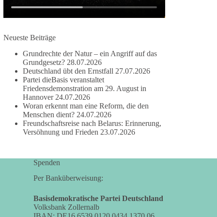
damit noch mehr Menschen mitbekommen, wofür
wir stehen und warum es sich lohnt, dieBasis zu
wählen.
Neueste Beiträge
Mehr Infos:
https://diebasis-st.de/wahlprogramm/
Grundrechte der Natur – ein Angriff auf das
#dieBasis
#Landtagswahl
#SachsenAnhalt
Grundgesetz?
28.07.2026
#DeineStimmezählt
#jetztunterstützen
Deutschland übt den Ernstfall
27.07.2026
Partei dieBasis veranstaltet
Friedensdemonstration am 29. August in
Hannover
24.07.2026
58
6
14
Woran erkennt man eine Reform, die den
Auf Facebook ansehen
Menschen dient?
24.07.2026
Freundschaftsreise nach Belarus: Erinnerung,
DieBasis
Versöhnung und Frieden
23.07.2026
2 Tage(n) zuvor
🔎 Über 100-mal keine Antwort.
Spenden
Anthony Fauci, Immunologe und Berater des
Per Banküberweisung:
ehemaligen US-Präsidenten, hat bei einer
Anhörung des US-Senats auf mehr als 100
Basisdemokratische Partei Deutschland
Volksbank Zollernalb
Fragen die Aussage verweigert. Die juristische
IBAN: DE16 6539 0120 0434 1370 06