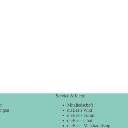
Service & Intern
en
Mitgliedschaft
ungen
dieBasis Wiki
dieBasis Forum
dieBasis Chat
dieBasis Merchandising