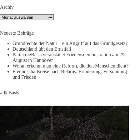
Archiv
dieBasis meint:
Archiv
Wer Menschen für politische Interessen instrumentalisiert,
verliert den Menschen aus dem Blick.
Neueste Beiträge
Europa braucht eine Migrationspolitik, die auf drei
Grundrechte der Natur – ein Angriff auf das Grundgesetz?
Grundpfeilern beruht:
Deutschland übt den Ernstfall
Partei dieBasis veranstaltet Friedensdemonstration am 29.
August in Hannover
✅ Achtung der Menschenwürde
Woran erkennt man eine Reform, die den Menschen dient?
✅ Wahrung rechtsstaatlicher Verfahren
Freundschaftsreise nach Belarus: Erinnerung, Versöhnung
✅ Verantwortung statt Symbolpolitik
und Frieden
Krisen dürfen nicht verwaltet werden, sie müssen verhindert
#dieBasis
werden. Das gelingt nur durch eine Politik, die Fluchtursachen
bekämpft, Schleuserkriminalität entschlossen entgegentritt und
Migration nicht zum Gegenstand geopolitischer Machtspiele
werden lässt.
Der Mensch darf niemals zum Spielball politischer Interessen
werden.