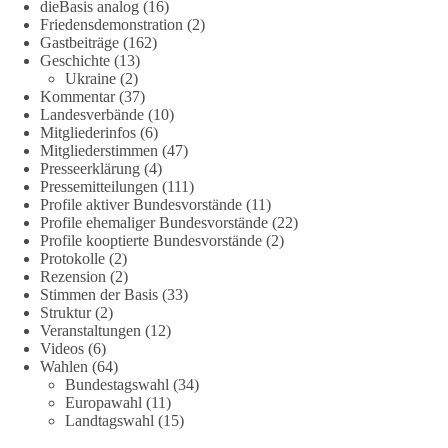
dieBasis analog
(16)
#Technologieoffen
#Resilienz
Friedensdemonstration
(2)
Gastbeiträge
(162)
Geschichte
(13)
Ukraine
(2)
158
26
69
Auf Facebook ansehen
Kommentar
(37)
Landesverbände
(10)
Mitgliederinfos
(6)
DieBasis
Mitgliederstimmen
(47)
1 Tag zuvor
Presseerklärung
(4)
Pressemitteilungen
(111)
🌍 Migration darf niemals zum politischen Druckmittel
Profile aktiver Bundesvorstände
(11)
werden.
Profile ehemaliger Bundesvorstände
(22)
Profile kooptierte Bundesvorstände
(2)
Protokolle
(2)
Die Ereignisse in Ceuta zeigen, wie schnell Menschen
Rezension
(2)
zwischen geopolitische Interessen geraten können.
Stimmen der Basis
(33)
Unabhängig davon, welche politischen oder diplomatischen
Struktur
(2)
Ursachen diese Krise im Einzelnen hatte, eines wird deutlich:
Veranstaltungen
(12)
Wenn Migration als Druckmittel eingesetzt oder von
Videos
(6)
Wahlen
(64)
Schleusernetzwerken ausgenutzt werden kann, verlieren am
Bundestagswahl
(34)
Ende immer die Menschen.
Europawahl
(11)
Landtagswahl
(15)
🟩🟩🟦🟦🟥🟥🟧🟧