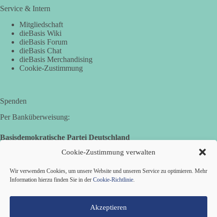
Service & Intern
Wer den schwarzen Balken kontrolliert, kontrolliert die
Geschichte.
Mitgliedschaft
dieBasis Wiki
dieBasis Forum
🟩🟩🟦🟦🟥🟥🟧🟧
dieBasis Chat
dieBasis Merchandising
📩 Sende dieses Meme an deine Freunde und ans RKI.
Cookie-Zustimmung
🤝 Jetzt Teil unserer Demokratiebewegung werden:
https://diebasis.de/mitgliedschaft/
Spenden
#geschwärzt
#RKI
#kontrolle
#vertrauen
#meme
Per Banküberweisung:
Basisdemokratische Partei Deutschland
Volksbank Zollernalb
350
14
99
Auf Facebook ansehen
Cookie-Zustimmung verwalten
IBAN: DE16 6539 0120 0434 1370 06
Wir verwenden Cookies, um unsere Website und unseren Service zu optimieren. Mehr
DieBasis
BIC: GENODES1EBI
Information hierzu finden Sie in der
Cookie-Richtlinie
.
2 Tage(n) zuvor
Stimmen der dieBasis – heute mit Ansgar Stalder
Akzeptieren