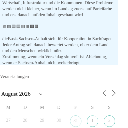
Wirtschaft, Infrastruktur und die Kommunen. Diese Probleme
werden nicht kleiner, wenn im Landtag zuerst auf Parteifarbe
und erst danach auf den Inhalt geschaut wird.
🟩🟩🟦🟦🟥🟥🟧🟧
dieBasis Sachsen-Anhalt steht für Kooperation in Sachfragen.
Jeder Antrag soll danach bewertet werden, ob er dem Land
und den Menschen wirklich nützt.
Zustimmung, wenn ein Vorschlag sinnvoll ist. Ablehnung,
wenn er Sachsen-Anhalt nicht weiterbringt.
💬 Was ist dir wichtiger: der Absender eines Antrags oder das
Veranstaltungen
Ergebnis für Sachsen-Anhalt?
#dieBasis
#sachsenanhalt
#ltw2026
#landtagswahl
👉 Folgen:
M
D
M
D
F
S
S
https://www.facebook.com/groups/diebasissachsenanhalt/
27
28
29
30
31
1
2