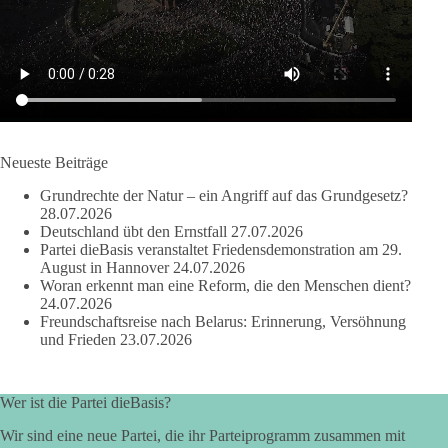
#dieBasis
#Migration
#Europa
#Menschenwürde
#Rechtsstaat
#Frieden
#Subsidiarität
41
15
5
Auf Facebook ansehen
DieBasis
Neueste Beiträge
2 Tage(n) zuvor
Grundrechte der Natur – ein Angriff auf das Grundgesetz?
28.07.2026
Deutschland übt den Ernstfall
27.07.2026
Partei dieBasis veranstaltet Friedensdemonstration am 29.
August in Hannover
24.07.2026
❌ Kleine Parteien ausgesperrt: Schützt die Hürde nur die Großen?
Woran erkennt man eine Reform, die den Menschen dient?
24.07.2026
🗳 Bei der Bundestagswahl 2025 blieben rund 6,8 Millionen
gültige Zweitstimmen bei der Sitzverteilung außen vor – fast jede
Freundschaftsreise nach Belarus: Erinnerung, Versöhnung
siebte.
und Frieden
23.07.2026
🔎 Ex-Verfassungsgerichtspräsident Hans-Jürgen Papier schlägt drei
Prozent vor. Die AfD will die Klausel streichen, die Linke
Wer ist die Partei dieBasis?
unterstützt drei Prozent, die Union lehnt ab.
Wir sind eine neue Partei, die ihr Parteiprogramm zusammen mit
✅ dieBasis NRW steht für gleiche Chancen, Machtbegrenzung,