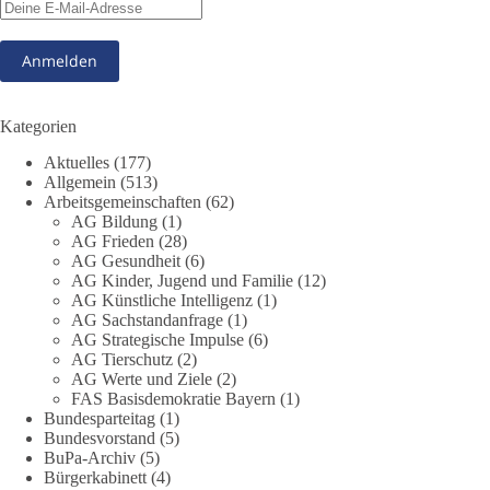
Voraussetzung für Freiheit, Wirtschaft und den Alltag der
Menschen.
dieBasis steht für eine bezahlbare, sichere und unabhängige
Energieversorgung.
Kategorien
Eine resiliente Gesellschaft erkennt man nicht daran, wie sie
Aktuelles
(177)
Strommangel verwaltet, sondern daran, wie sie ihn verhindert!
Allgemein
(513)
Arbeitsgemeinschaften
(62)
Quellen:
https://apollo-news.net/geheimplan-energiekrise-
AG Bildung
(1)
bundesnetzagentur-bereitet-sich-auf-strommangel-ueber-
AG Frieden
(28)
mehrere-tage-bis-wochen-vor/
und
AG Gesundheit
(6)
AG Kinder, Jugend und Familie
(12)
https://www.merkur.de/deutschland/der-geheimplan-gegen-
AG Künstliche Intelligenz
(1)
stromausfalle-der-bundesnetzagentur-zr-94423201.html?
AG Sachstandanfrage
(1)
utm_source=chatgpt.com
AG Strategische Impulse
(6)
AG Tierschutz
(2)
🟩🟩🟦🟦🟥🟥🟧🟧
AG Werte und Ziele
(2)
FAS Basisdemokratie Bayern
(1)
Bundesparteitag
(1)
Wieder ein Beispiel dafür, warum wir 1 Milliarde für freie
Bundesvorstand
(5)
Medien fordern sollten: 👉 Jetzt Petition unterzeichnen
BuPa-Archiv
(5)
Bürgerkabinett
(4)
#dieBasis
#Energie
#Versorgungssicherheit
#Infrastruktur