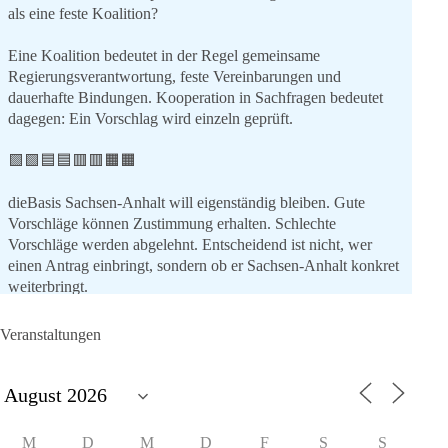
als eine feste Koalition?
Eine Koalition bedeutet in der Regel gemeinsame
Regierungsverantwortung, feste Vereinbarungen und
dauerhafte Bindungen. Kooperation in Sachfragen bedeutet
dagegen: Ein Vorschlag wird einzeln geprüft.
🟩🟩🟦🟦🟥🟥🟧🟧
dieBasis Sachsen-Anhalt will eigenständig bleiben. Gute
Vorschläge können Zustimmung erhalten. Schlechte
Vorschläge werden abgelehnt. Entscheidend ist nicht, wer
einen Antrag einbringt, sondern ob er Sachsen-Anhalt konkret
weiterbringt.
Keine automatische Zustimmung. Keine automatische
Ablehnung. Keine politische Verschmelzung.
Veranstaltungen
💬 Was ist dir wichtiger: feste Lager oder unabhängige
Entscheidungen? 👇
#dieBasis
#SachsenAnhalt
#Landtagswahl2026
#Kooperation
M
D
M
D
F
S
S