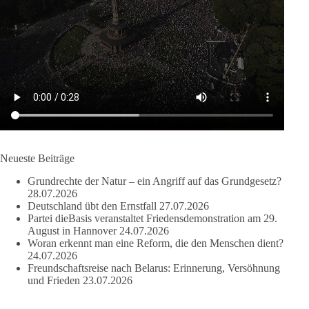
nach Friedenspolitik klingt, wird niemals Sicherheit schaffen,
ob nun in Deutschland oder weltweit.
Quelle:
https://www.tagesschau.de/ausland/asien/nato-
erklaerung-ankara-100.html
#dieBasis
#NATO
#Gipfeltreffen
#Frieden
#Sicherheit
664
137
66
Auf Facebook ansehen
Neueste Beiträge
DieBasis
Grundrechte der Natur – ein Angriff auf das Grundgesetz?
2 Tage(n) zuvor
28.07.2026
Deutschland übt den Ernstfall
27.07.2026
Partei dieBasis veranstaltet Friedensdemonstration am 29.
Grundrechte der Natur – ein Angriff auf das Grundgesetz?
August in Hannover
24.07.2026
Woran erkennt man eine Reform, die den Menschen dient?
Im Politischen Frühschoppen diskutieren die Teilnehmer das
24.07.2026
Verhältnis von Mensch, Natur und Grundgesetz.
Freundschaftsreise nach Belarus: Erinnerung, Versöhnung
und Frieden
23.07.2026
Beitrag der AG Strategische Impulse