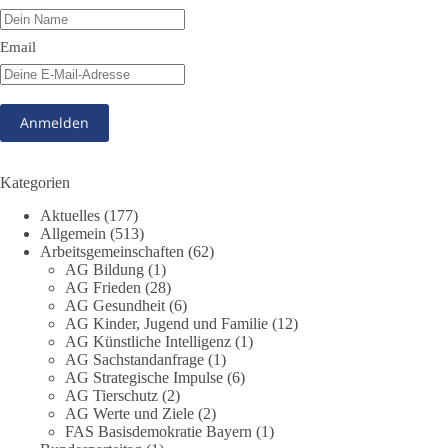
#dieBasis
#Meme
#Plandemie
#Corona
#Impfung
Email
348
28
53
Auf Facebook ansehen
DieBasis
1 Tag zuvor
Kategorien
Stimmen der dieBasis – heute mit dem „Demokratie-Bestatter“
Aktuelles
(177)
Allgemein
(513)
Arbeitsgemeinschaften
(62)
Die Energiewende ist bisher kein Erfolg, sondern ein teures,
AG Bildung
(1)
ineffizientes Unterfangen. Dies belegt eine Auswertung der
AG Frieden
(28)
NZZ, wonach die Energiewende den Strom nicht billiger,
AG Gesundheit
(6)
sondern teurer gemacht hat.
AG Kinder, Jugend und Familie
(12)
AG Künstliche Intelligenz
(1)
Quelle:
https://www.nzz.ch/der-andere-blick/fehlschlag-
AG Sachstandanfrage
(1)
AG Strategische Impulse
(6)
energiewende-warum-deutschland-trotz-rekordausbau-von-
AG Tierschutz
(2)
wind-und-sonnenkraft-weniger-strom-erzeugt-ld.10006607
AG Werte und Ziele
(2)
FAS Basisdemokratie Bayern
(1)
🟩🟩🟦🟦🟥🟥🟧🟧