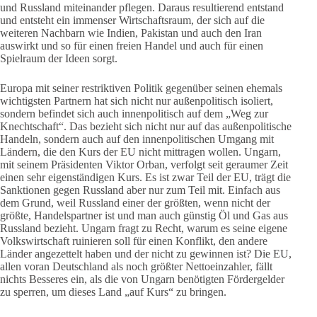
und Russland miteinander pflegen. Daraus resultierend entstand
und entsteht ein immenser Wirtschaftsraum, der sich auf die
weiteren Nachbarn wie Indien, Pakistan und auch den Iran
auswirkt und so für einen freien Handel und auch für einen
Spielraum der Ideen sorgt.
Europa mit seiner restriktiven Politik gegenüber seinen ehemals
wichtigsten Partnern hat sich nicht nur außenpolitisch isoliert,
sondern befindet sich auch innenpolitisch auf dem „Weg zur
Knechtschaft“. Das bezieht sich nicht nur auf das außenpolitische
Handeln, sondern auch auf den innenpolitischen Umgang mit
Ländern, die den Kurs der EU nicht mittragen wollen. Ungarn,
mit seinem Präsidenten Viktor Orban, verfolgt seit geraumer Zeit
einen sehr eigenständigen Kurs. Es ist zwar Teil der EU, trägt die
Sanktionen gegen Russland aber nur zum Teil mit. Einfach aus
dem Grund, weil Russland einer der größten, wenn nicht der
größte, Handelspartner ist und man auch günstig Öl und Gas aus
Russland bezieht. Ungarn fragt zu Recht, warum es seine eigene
Volkswirtschaft ruinieren soll für einen Konflikt, den andere
Länder angezettelt haben und der nicht zu gewinnen ist? Die EU,
allen voran Deutschland als noch größter Nettoeinzahler, fällt
nichts Besseres ein, als die von Ungarn benötigten Fördergelder
zu sperren, um dieses Land „auf Kurs“ zu bringen.