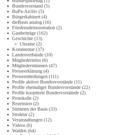
Bundesparteitag
(1)
Bundesvorstand
(5)
„Wir brauchen dringend wettbewerbsfähige Energiepreise und
BuPa-Archiv
(5)
Bürgerkabinett
(4)
eine ideologiefreie Diskussion“, meint der Demokratie-
dieBasis analog
(16)
Bestatter.
Friedensdemonstration
(2)
Gastbeiträge
(162)
Wie siehst du das?
Geschichte
(13)
Ukraine
(2)
🤝 Jetzt Politik für die Menschen mitgestalten:
Kommentar
(37)
Landesverbände
(10)
https://diebasis.de/mitgliedschaft/
Mitgliederinfos
(6)
Mitgliederstimmen
(47)
#dieBasis
#energiewende
#strompreise
#wettbewerb
Presseerklärung
(4)
Pressemitteilungen
(111)
Profile aktiver Bundesvorstände
(11)
Profile ehemaliger Bundesvorstände
(22)
40
7
Auf Facebook ansehen
Profile kooptierte Bundesvorstände
(2)
Protokolle
(2)
DieBasis
Rezension
(2)
Stimmen der Basis
(33)
2 Tage(n) zuvor
Struktur
(2)
Veranstaltungen
(12)
⚡️ NATO-Gipfel in Ankara: Kriegskonferenz statt
Videos
(6)
Friedensgipfel!?
Wahlen
(64)