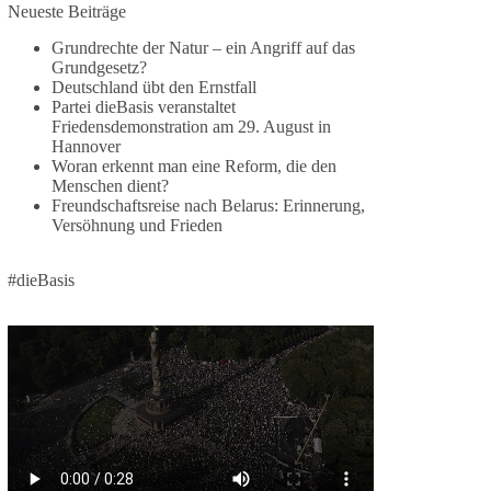
Neueste Beiträge
🕊 Wir wollen den Krieg mit Russland nicht!
Grundrechte der Natur – ein Angriff auf das
Grundgesetz?
Am 20. Juni 2026 fand in Berlin am
Deutschland übt den Ernstfall
Brandenburger Tor die Demonstration mit dem
Partei dieBasis veranstaltet
Motto „Russland ist nicht unser Feind“ statt.
Friedensdemonstration am 29. August in
Hannover
Hier ein Auszug aus der Rede von der
Woran erkennt man eine Reform, die den
Menschen dient?
Bundestagsabgeordneten Sevim Dağdelen
Freundschaftsreise nach Belarus: Erinnerung,
(BSW).
Versöhnung und Frieden
„Wir müssen Nein sagen zu diesem stinkenden
Revanchismus!“
#dieBasis
👉 Hier geht es zum vollständigen Video:
https://www.youtube.com/live/a9hOswSNg4I?
si=2b_C6GgNY9EB-rXw
🟩🟩🟦🟦🟥🟥🟧🟧
❤️ Wir freuen uns über deine Unterstützung:
https://diebasis.de/spenden/