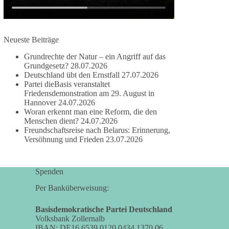
#dieBasis
#frieden
#russandistnichtunserFeind
#friedenspartei
Neueste Beiträge
Grundrechte der Natur – ein Angriff auf das
Grundgesetz?
28.07.2026
377
168
37
Auf Facebook ansehen
Deutschland übt den Ernstfall
27.07.2026
Partei dieBasis veranstaltet
DieBasis
Friedensdemonstration am 29. August in
2 Tage(n) zuvor
Hannover
24.07.2026
Woran erkennt man eine Reform, die den
Wusstest du, dass ein guter Antrag nicht besser
Menschen dient?
24.07.2026
Freundschaftsreise nach Belarus: Erinnerung,
oder schlechter wird, nur weil er von einer
Versöhnung und Frieden
23.07.2026
bestimmten Partei kommt?
Sachsen-Anhalt braucht Lösungen für Schule,
Spenden
Pflege, Wirtschaft, Infrastruktur und die
Kommunen. Diese Probleme werden nicht
Per Banküberweisung:
kleiner, wenn im Landtag zuerst auf Parteifarbe
und erst danach auf den Inhalt geschaut wird.
Basisdemokratische Partei Deutschland
Volksbank Zollernalb
IBAN: DE16 6539 0120 0434 1370 06
🟩🟩🟦🟦🟥🟥🟧🟧