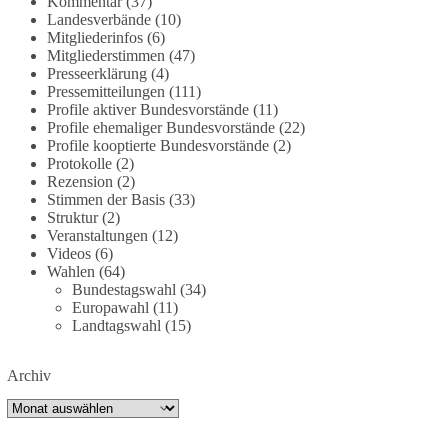
Kommentar
(37)
dieBasis fordert deshalb weiterhin eine
Landesverbände
(10)
Mitgliederinfos
(6)
unabhängige, vollständige und transparente
Mitgliederstimmen
(47)
Aufarbeitung der Corona-Politik. Ohne
Presseerklärung
(4)
Denkverbote, ohne Vorverurteilungen und ohne
Pressemitteilungen
(111)
Tabus.
Profile aktiver Bundesvorstände
(11)
Profile ehemaliger Bundesvorstände
(22)
Quellen:
https://apnews.com/article/fauci-diaries-
Profile kooptierte Bundesvorstände
(2)
Protokolle
(2)
covid-origins-rand-paul-
Rezension
(2)
6b25da9f75a0becbaf2886ab22643e67
und
Stimmen der Basis
(33)
https://www.tichyseinblick.de/kolumnen/aus-aller-
Struktur
(2)
welt/usa-tagebuch-fauci-corona-impfung/
Veranstaltungen
(12)
Videos
(6)
#dieBasis
#Corona
#Aufarbeitung
#Transparenz
Wahlen
(64)
Bundestagswahl
(34)
#Demokratie
#Vertrauen
Europawahl
(11)
Landtagswahl
(15)
239
36
60
Auf Facebook ansehen
Archiv
Archiv
DieBasis
2 Tage(n) zuvor