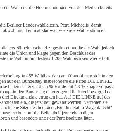
lossen. Während die Hochrechnungen von den Medien bereits
 die Berliner Landeswahlleiterin, Petra Michaelis, damit
t, obwohl nicht einmal klar war, wie viele Wählerstimmen
lleiters zähneknirschend zugestimmt, wollte die Wahl jedoch
inte die Union und klagte gegen den Beschluss des
ste die Wahl in mindestens 1.200 Wahlbezirken wiederholt
iederholung in 455 Wahlbezirken an. Obwohl man sich in den
gen auf den Bundestag, insbesondere die Partei DIE LINKE,
iese hatten seinerzeit die 5 %-Hürde mit 4,9 % knapp verpasst
haupt in den Bundestag eingezogen. Die Regel besagt, dass
ns drei Direktmandate errungen hat. Auf DIE LINKE traf das
ndidaten ein, die jetzt neu gewählt werden. Verfehlen sie
er auch jene Sitze des heutigen „Bündnis Sahra Wagenknecht“
ausgerechnet auf die Beliebtheit jener ehemaligen
örten und besonders unter der Parteispaltung litten.
0 Tage nach der Feststellung statt. Rein rechnerisch wäre