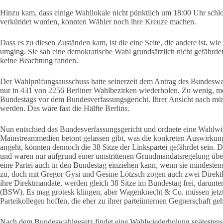
Hinzu kam, dass einige Wahllokale nicht pünktlich um 18:00 Uhr sch
verkündet wurden, konnten Wähler noch ihre Kreuze machen.
Dass es zu diesen Zuständen kam, ist die eine Seite, die andere ist, wie
umging. Sie sah eine demokratische Wahl grundsätzlich nicht gefährde
keine Beachtung fanden.
Der Wahlprüfungsausschuss hatte seinerzeit dem Antrag des Bundeswah
nur in 431 von 2256 Berliner Wahlbezirken wiederholen. Zu wenig, me
Bundestags vor dem Bundesverfassungsgericht. Ihrer Ansicht nach müs
werden. Das wäre fast die Hälfte Berlins.
Nun entschied das Bundesverfassungsgericht und ordnete eine Wahlw
Mainstreammedien betont gelassen gibt, was die konkreten Auswirkun
angeht, könnten dennoch die 38 Sitze der Linkspartei gefährdet sein. D
und waren nur aufgrund einer umstrittenen Grundmandatsregelung über
eine Partei auch in den Bundestag einziehen kann, wenn sie mindeste
zu, doch mit Gregor Gysi und Gesine Lötzsch zogen auch zwei Direktka
ihre Direktmandate, werden gleich 38 Sitze im Bundestag frei, darunt
(BSW). Es mag grotesk klingen, aber Wagenknecht & Co. müssen jetzt 
Parteikollegen hoffen, die eher zu ihrer parteiinternen Gegnerschaft geh
Nach dem Bundeswahlgesetz findet eine Wahlwiederholung spätestens 6