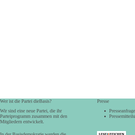
Wer ist die Partei dieBasis?
Presse
Wir sind eine neue Partei, die ihr
Presseanfrag
Parteiprogramm zusammen mit den
Pressemitteil
Mitgliedern entwickelt.
In der Basisdemokratie werden die