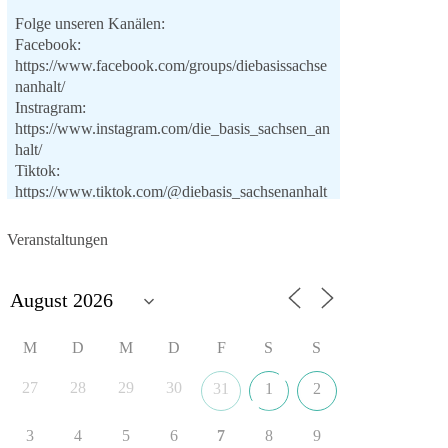
Folge unseren Kanälen:
Facebook:
https://www.facebook.com/groups/diebasissachse
nanhalt/
Instragram:
https://www.instagram.com/die_basis_sachsen_an
halt/
Tiktok:
https://www.tiktok.com/@diebasis_sachsenanhalt
X:
https://x.com/DieBasisLSA
Youtube:
Veranstaltungen
https://www.youtube.com/dieBasisSachsenAnhalt
🟩🟩🟦🟦🟥🟥🟧🟧
Like, teile und kommentiere unsere Beiträge,
M
D
M
D
F
S
S
damit noch mehr Menschen mitbekommen, wofür
wir stehen und warum es sich lohnt, dieBasis zu
27
28
29
30
31
1
2
wählen.
Mehr Infos:
https://diebasis-st.de/wahlprogramm/
3
4
5
6
7
8
9