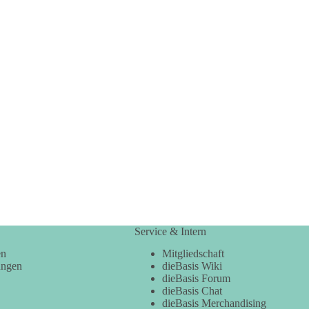
Service & Intern
en
Mitgliedschaft
ungen
dieBasis Wiki
dieBasis Forum
dieBasis Chat
dieBasis Merchandising