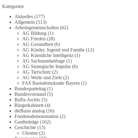
Die Corona-Zeit ist noch lange nicht
Kategorien
aufgearbeitet.
Aktuelles
(177)
Auch in Deutschland warten viele Menschen bis
Allgemein
(513)
heute auf Antworten:
Arbeitsgemeinschaften
(62)
AG Bildung
(1)
AG Frieden
(28)
❓ Wie wurden politische Entscheidungen
AG Gesundheit
(6)
getroffen?
AG Kinder, Jugend und Familie
(12)
❓ Welche Maßnahmen waren notwendig und
AG Künstliche Intelligenz
(1)
welche nicht?
AG Sachstandanfrage
(1)
❓Und wer übernimmt die Verantwortung für die
AG Strategische Impulse
(6)
AG Tierschutz
(2)
massiven Folgen für Kinder, Familien,
AG Werte und Ziele
(2)
Unternehmen und das Vertrauen in unseren
FAS Basisdemokratie Bayern
(1)
Rechtsstaat?
Bundesparteitag
(1)
Bundesvorstand
(5)
🟩🟩🟦🟦🟥🟥🟧🟧
BuPa-Archiv
(5)
Bürgerkabinett
(4)
dieBasis analog
(16)
Eine demokratische Gesellschaft lebt nicht davon,
Friedensdemonstration
(2)
unbequeme Fragen zu vermeiden. Sie lebt davon,
Gastbeiträge
(162)
Fragen offen zu stellen und transparent zu
Geschichte
(13)
beantworten.
Ukraine
(2)