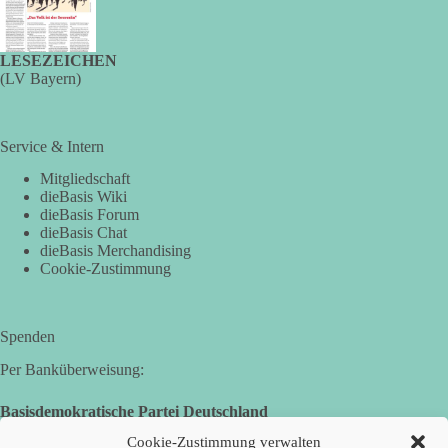
LESEZEICHEN
(LV Bayern)
Service & Intern
Mitgliedschaft
dieBasis Wiki
dieBasis Forum
dieBasis Chat
dieBasis Merchandising
Cookie-Zustimmung
Spenden
Per Banküberweisung:
Basisdemokratische Partei Deutschland
Volksbank Zollernalb
Cookie-Zustimmung verwalten
IBAN: DE16 6539 0120 0434 1370 06