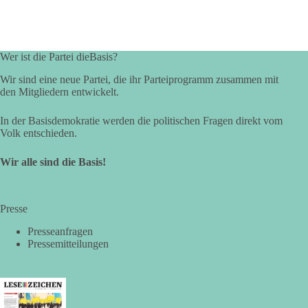
Wer ist die Partei dieBasis?
Wir sind eine neue Partei, die ihr Parteiprogramm zusammen mit
den Mitgliedern entwickelt.
In der Basisdemokratie werden die politischen Fragen direkt vom
Volk entschieden.
Wir alle sind die Basis!
Presse
Presseanfragen
Pressemitteilungen