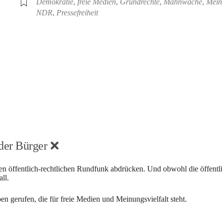
Demokratie
,
freie Medien
,
Grundrechte
,
Mahnwache
,
Mein
NDR
,
Pressefreiheit
iCalendar
Office 
 der Bürger
❌
n öffentlich-rechtlichen Rundfunk abdrücken. Und obwohl die öffentli
ll.
gerufen, die für freie Medien und Meinungsvielfalt steht.