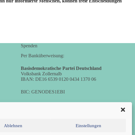
 Denn nur informierte Menschen, können freie Entscheidungen
Spenden
Per Banküberweisung:
Basisdemokratische Partei Deutschland
Volksbank Zollernalb
IBAN: DE16 6539 0120 0434 1370 06
BIC: GENODES1EBI
Ablehnen
Einstellungen
chtlinie (EU)
Datenschutzerklärung
Impressum