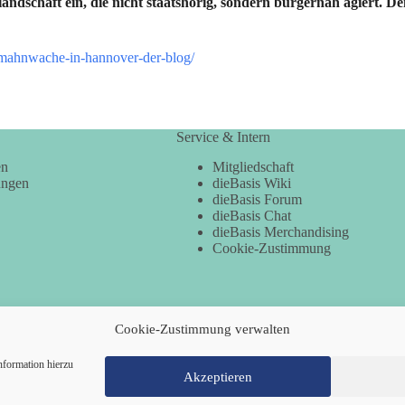
nlandschaft ein, die nicht staatshörig, sondern bürgernah agiert.
d-mahnwache-in-hannover-der-blog/
Service & Intern
en
Mitgliedschaft
ungen
dieBasis Wiki
dieBasis Forum
dieBasis Chat
dieBasis Merchandising
Cookie-Zustimmung
Cookie-Zustimmung verwalten
nformation hierzu
Akzeptieren
Mitglied werden
Kontakt
Cookie-Ri