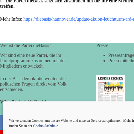
✅
Die Partei dieBasis setzt sich zusammen mit dir für eine Medie
treffen.
Mehr Infos:
https://diebasis-hannover.de/update-aktion-leuchtturm-ar
Wer ist die Partei dieBasis?
Presse
Wir sind eine neue Partei, die ihr
Presseanfrag
Parteiprogramm zusammen mit den
Pressemitteil
Mitgliedern entwickelt.
In der Basisdemokratie werden die
politischen Fragen direkt vom Volk
entschieden.
Wir alle sind die Basis!
LESEZEICHEN
(LV Bayern)
Wir verwenden Cookies, um unsere Website und unseren Service zu optimieren. Mehr I
finden Sie in der
Cookie-Richtlinie
.