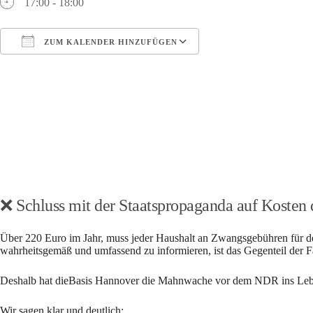
17:00 - 18:00
ZUM KALENDER HINZUFÜGEN
ICS herunterladen
Google Kalender
❌
Schluss mit der Staatspropaganda auf Kosten
Über 220 Euro im Jahr, muss jeder Haushalt an Zwangsgebühren für de
wahrheitsgemäß und umfassend zu informieren, ist das Gegenteil der Fa
Deshalb hat dieBasis Hannover die Mahnwache vor dem NDR ins Leben 
Wir sagen klar und deutlich: