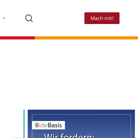
Mach mit!
e