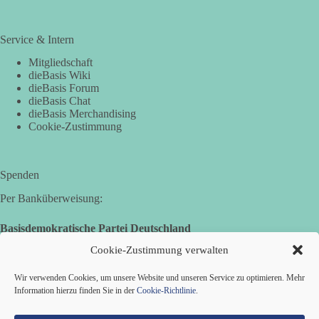
Service & Intern
Mitgliedschaft
dieBasis Wiki
dieBasis Forum
dieBasis Chat
dieBasis Merchandising
Cookie-Zustimmung
Spenden
Per Banküberweisung:
Basisdemokratische Partei Deutschland
Volksbank Zollernalb
Cookie-Zustimmung verwalten
IBAN: DE16 6539 0120 0434 1370 06
Wir verwenden Cookies, um unsere Website und unseren Service zu optimieren. Mehr
BIC: GENODES1EBI
Information hierzu finden Sie in der
Cookie-Richtlinie
.