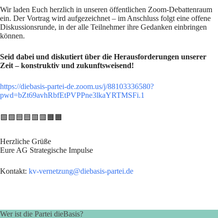
Wir laden Euch herzlich in unseren öffentlichen Zoom-Debattenraum
ein. Der Vortrag wird aufgezeichnet – im Anschluss folgt eine offene
Diskussionsrunde, in der alle Teilnehmer ihre Gedanken einbringen
können.
Seid dabei und diskutiert über die Herausforderungen unserer
Zeit – konstruktiv und zukunftsweisend!
https://diebasis-partei-de.zoom.us/j/88103336580?
pwd=bZt69avhRbfEtPVPPne3lkaYRTMSFi.1
🟩🟩🟦🟦🟥🟥🟧🟧
Herzliche Grüße
Eure AG Strategische Impulse
Kontakt:
kv-vernetzung@diebasis-partei.de
Wer ist die Partei dieBasis?