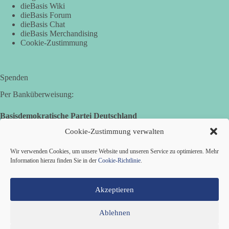
dieBasis Wiki
dieBasis Forum
dieBasis Chat
dieBasis Merchandising
Cookie-Zustimmung
Spenden
Per Banküberweisung:
Basisdemokratische Partei Deutschland
Volksbank Zollernalb
Cookie-Zustimmung verwalten
IBAN: DE16 6539 0120 0434 1370 06
Wir verwenden Cookies, um unsere Website und unseren Service zu optimieren. Mehr
BIC: GENODES1EBI
Information hierzu finden Sie in der
Cookie-Richtlinie
.
Akzeptieren
Ablehnen